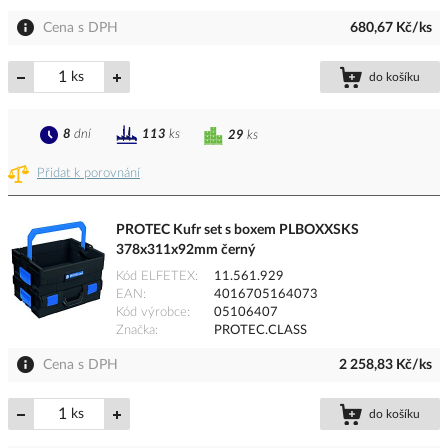
Cena s DPH
680,67 Kč/ks
ks
do košíku
8
dní
113
ks
29
ks
Přidat k porovnání
PROTEC Kufr set s boxem PLBOXXSKS
378x311x92mm černý
Kód ELFETEX
11.561.929
EAN
4016705164073
Kód výrobce
05106407
Značka
PROTEC.CLASS
Cena s DPH
2 258,83 Kč/ks
ks
do košíku