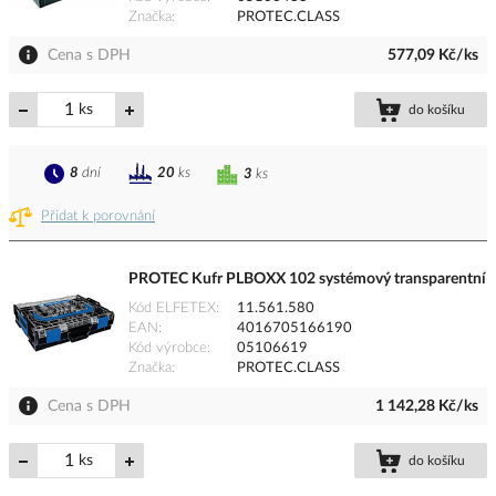
Značka
PROTEC.CLASS
Cena s DPH
577,09 Kč/ks
ks
do košíku
8
dní
20
ks
3
ks
Přidat k porovnání
PROTEC Kufr PLBOXX 102 systémový transparentní
Kód ELFETEX
11.561.580
EAN
4016705166190
Kód výrobce
05106619
Značka
PROTEC.CLASS
Cena s DPH
1 142,28 Kč/ks
ks
do košíku