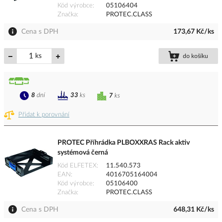
Kód výrobce
05106404
Značka
PROTEC.CLASS
Cena s DPH
173,67 Kč/ks
ks
do košíku
8
dní
33
ks
7
ks
Přidat k porovnání
PROTEC Příhrádka PLBOXXRAS Rack aktiv
systémová černá
Kód ELFETEX
11.540.573
EAN
4016705164004
Kód výrobce
05106400
Značka
PROTEC.CLASS
Cena s DPH
648,31 Kč/ks