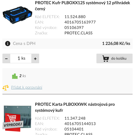
PROTEC Kufr PLBOXX12S systémový 12 přihrádek
černý
Kód ELFETEX
11.524.880
EAN
4016705163977
Kód výrobce
05106397
Značka
PROTEC.CLASS
Cena s DPH
1 226,08 Kč/ks
ks
do košíku
2
ks
Přidat k porovnání
PROTEC Karta PLBOXXWK nástrojová pro
systémový kufr
Kód ELFETEX
11.347.248
EAN
4016705144013
Kód výrobce
05104401
Značka
PROTEC.CLASS