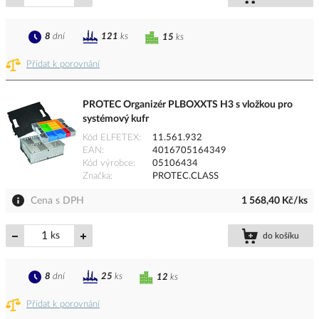
8
dní
121
ks
15
ks
Přidat k porovnání
PROTEC Organizér PLBOXXTS H3 s vložkou pro
systémový kufr
Kód ELFETEX
11.561.932
EAN
4016705164349
Kód výrobce
05106434
Značka
PROTEC.CLASS
Cena s DPH
1 568,40 Kč/ks
ks
do košíku
8
dní
25
ks
12
ks
Přidat k porovnání