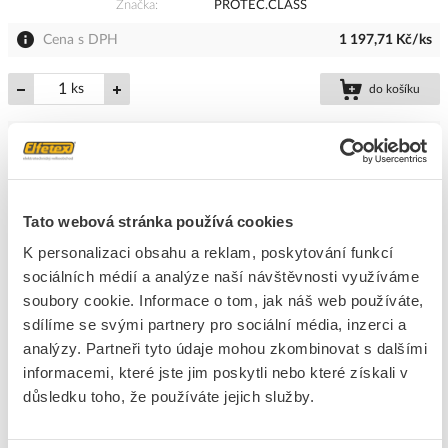
Značka
PROTEC.CLASS
Cena s DPH
1 197,71 Kč/ks
ks
do košíku
8
dní
93
ks
12
ks
Přidat k porovnání
Tato webová stránka používá cookies
PROTEC Vložka PLBOXXCD3 pro systémový kufr
K personalizaci obsahu a reklam, poskytování funkcí
Kód ELFETEX
11.000.391
sociálních médií a analýze naší návštěvnosti využíváme
EAN
4016705141067
soubory cookie. Informace o tom, jak náš web používáte,
Kód výrobce
05104106
sdílíme se svými partnery pro sociální média, inzerci a
Značka
PROTEC.CLASS
analýzy. Partneři tyto údaje mohou zkombinovat s dalšími
Cena s DPH
524,57 Kč/ks
informacemi, které jste jim poskytli nebo které získali v
důsledku toho, že používáte jejich služby.
ks
do košíku