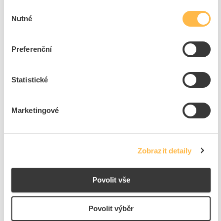
Výběr
Nutné
11
ks
souhlasu
Přidat k porovnání
Preferenční
PROTEC Karta PLBOXXWK2 nástrojová pro
systémový kufr
Statistické
Kód ELFETEX
11.251.231
EAN
4016705146949
Kód výrobce
05104694
Marketingové
Značka
PROTEC.CLASS
Cena s DPH
1 468,55 Kč/ks
Akční cena s DPH
1 028,98 Kč/ks
Zobrazit detaily
ks
do košíku
Povolit vše
8
dní
5
ks
9
ks
Povolit výběr
Přidat k porovnání