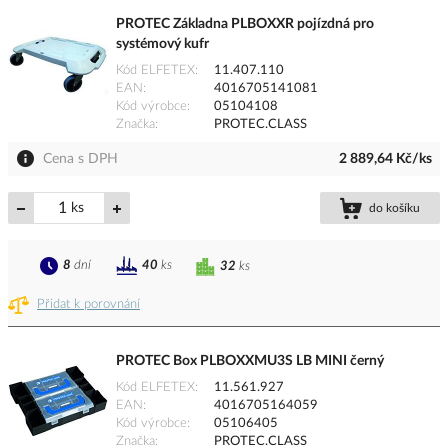
PROTEC Základna PLBOXXR pojízdná pro
systémový kufr
Kód ELFETEX
11.407.110
EAN
4016705141081
Kód výrobce
05104108
Značka
PROTEC.CLASS
Cena s DPH
2 889,64 Kč/ks
ks
do košíku
8
dní
40
ks
32
ks
Přidat k porovnání
PROTEC Box PLBOXXMU3S LB MINI černý
Kód ELFETEX
11.561.927
EAN
4016705164059
Kód výrobce
05106405
Značka
PROTEC.CLASS