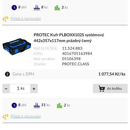
8
dní
8
ks
3
ks
Přidat k porovnání
PROTEC Kufr PLBOXX102S systémový
442x357x117mm prázdný černý
Kód ELFETEX
11.524.883
EAN
4016705163984
Kód výrobce
05106398
Značka
PROTEC.CLASS
Cena s DPH
1 077,54 Kč/ks
ks
do košíku
8
dní
31
ks
2
ks
Přidat k porovnání