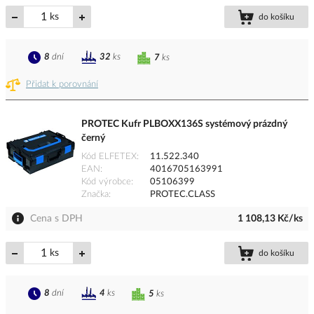
ks
do košíku
8
dní
32
ks
7
ks
Přidat k porovnání
PROTEC Kufr PLBOXX136S systémový prázdný
černý
Kód ELFETEX
11.522.340
EAN
4016705163991
Kód výrobce
05106399
Značka
PROTEC.CLASS
Cena s DPH
1 108,13 Kč/ks
ks
do košíku
8
dní
4
ks
5
ks