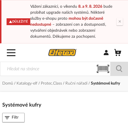
Vážení zákazníci, o víkendu
8. a 9. 8. 2026
bude
probíhat upgrade našich systémů. Některé
služby e-shopu proto
mohou být dočasně
×
DŮLEŽITÉ
nedostupné
– zobrazení cen a dostupnosti,
vytváření objednávek nebo zobrazení
dokumentů. Děkujeme za pochopení.
Přihlásit/Regi
Domů
Katalogy-elf
Protec.Class
Ruční nářadí
Systémové kufry
Systémové kufry
Filtr