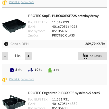
Přidat k porovnání
PROTEC Šuplík PLBOXXESF72S prázdný černý
Kód ELFETEX
11.542.033
EAN
4016705164028
Kód výrobce
05106402
Značka
PROTEC.CLASS
Cena s DPH
269,79 Kč/ks
ks
do košíku
8
dní
10
ks
4
ks
Přidat k porovnání
PROTEC Organizér PLBOXXES systémový černý
Kód ELFETEX
11.561.931
EAN
4016705164332
Kód výrobce
05106433