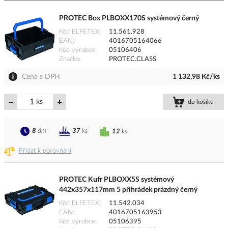
PROTEC Box PLBOXX170S systémový černý
Kód ELFETEX
11.561.928
EAN
4016705164066
Kód výrobce
05106406
Značka
PROTEC.CLASS
Cena s DPH
1 132,98 Kč/ks
ks
do košíku
8
dní
37
ks
12
ks
Přidat k porovnání
PROTEC Kufr PLBOXX5S systémový
442x357x117mm 5 přihrádek prázdný černý
Kód ELFETEX
11.542.034
EAN
4016705163953
Kód výrobce
05106395