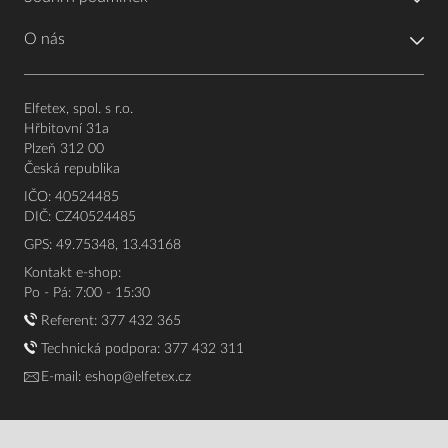
O nás
Elfetex, spol. s r.o.
Hřbitovní 31a
Plzeň 312 00
Česká republika
IČO: 40524485
DIČ: CZ40524485
GPS: 49.75348, 13.43168
Kontakt e-shop:
Po - Pá: 7:00 - 15:30
Referent:
377 432 365
Technická podpora: 377 432 311
E-mail:
eshop@elfetex.cz