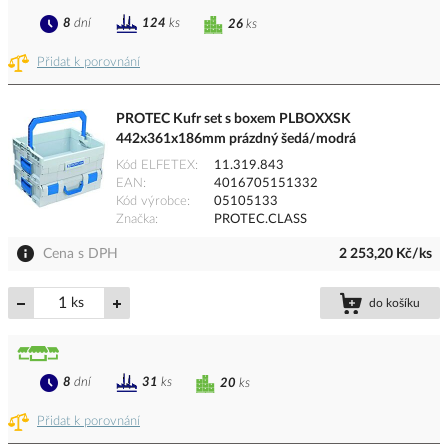
8
dní
124
ks
26
ks
Přidat k porovnání
PROTEC Kufr set s boxem PLBOXXSK
442x361x186mm prázdný šedá/modrá
Kód ELFETEX
11.319.843
EAN
4016705151332
Kód výrobce
05105133
Značka
PROTEC.CLASS
Cena s DPH
2 253,20 Kč/ks
ks
do košíku
8
dní
31
ks
20
ks
Přidat k porovnání