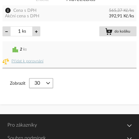
Cena s DPH
565,37 Kč/ks
Akční cena s DPH
392,91 Kč/ks
ks
do košíku
2
ks
Přidat k porovnání
Zobrazit
Pro zákazníky
Souhrn podmínek