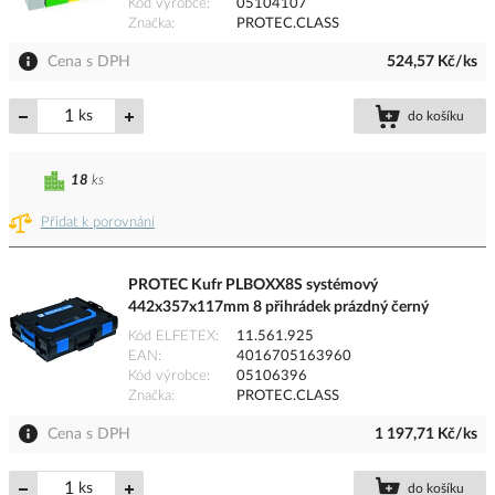
Kód výrobce
05104107
Značka
PROTEC.CLASS
Cena s DPH
524,57 Kč/ks
ks
do košíku
18
ks
Přidat k porovnání
PROTEC Kufr PLBOXX8S systémový
442x357x117mm 8 přihrádek prázdný černý
Kód ELFETEX
11.561.925
EAN
4016705163960
Kód výrobce
05106396
Značka
PROTEC.CLASS
Cena s DPH
1 197,71 Kč/ks
ks
do košíku