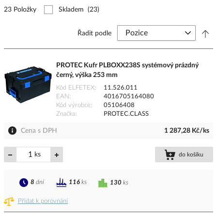
23 Položky
Skladem
(23)
Řadit podle
PROTEC Kufr PLBOXX238S systémový prázdný
černý, výška 253 mm
Kód ELFETEX
11.526.011
EAN
4016705164080
Kód výrobce
05106408
Značka
PROTEC.CLASS
Cena s DPH
1 287,28 Kč/ks
ks
do košíku
8
dní
116
ks
130
ks
Přidat k porovnání