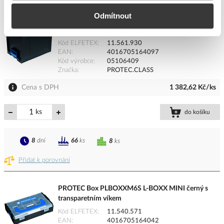
Odmítnout
PROTEC Kufr PLBOXX374S systémový
442x357x389mm prázdný černý
Kód ELFETEX
11.561.930
EAN
4016705164097
Kód výrobce
05106409
Značka
PROTEC.CLASS
Cena s DPH
1 382,62 Kč/ks
ks
do košíku
8
dní
66
ks
8
ks
Přidat k porovnání
PROTEC Box PLBOXXM6S L-BOXX MINI černý s
transparetním víkem
Kód ELFETEX
11.540.571
EAN
4016705164042