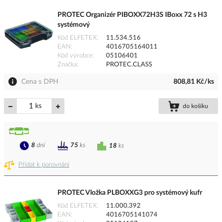
PROTEC Organizér PIBOXX72H3S IBoxx 72 s H3
systémový
Kód ELFETEX
11.534.516
EAN
4016705164011
Kód výrobce
05106401
Značka
PROTEC.CLASS
Cena s DPH
808,81 Kč/ks
ks
do košíku
8
dní
75
ks
18
ks
Přidat k porovnání
PROTEC Vložka PLBOXXG3 pro systémový kufr
Kód ELFETEX
11.000.392
EAN
4016705141074