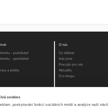
ínek
O nás
mínky - podnikatel
Co děláme
mínky - spotřebitel
Kdo jsme
Pracujte pro nás
ravy a platby
Aktuality
O e-shopu
ívá cookies
reklam, poskytování funkcí sociálních médií a analýze naší návš