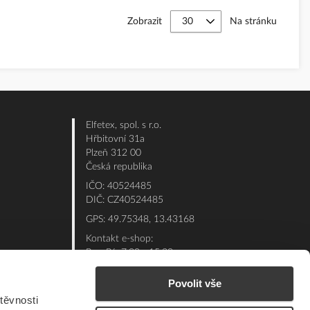
Zobrazit
Na stránku
Elfetex, spol. s r.o.
Hřbitovní 31a
Plzeň 312 00
Česká republika
IČO: 40524485
DIČ: CZ40524485
GPS: 49.75348, 13.43168
Kontakt e-shop:
Po - Pá: 7:00 - 15:30
Referent:
377 432 365
Povolit vše
Technická podpora: 377 432 311
těvnosti