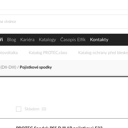
ři
Blog
Kariéra
Katalogy
Časopis Elfík
Kontakty
tovoltaika
Katalog PROTEC.class
Katalog ochrany před blesk
 (DII-DIII)
Pojistkové spodky
Skladem
(0)