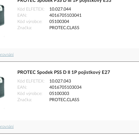
PROTEC Spodek PSS D III 1P pojistkový E33
Kód ELFETEX
10.027.044
EAN
4016705103041
Kód výrobce
05100304
Značka
PROTEC.CLASS
orovnání
PROTEC Spodek PSS D II 1P pojistkový E27
Kód ELFETEX
10.027.043
EAN
4016705103034
Kód výrobce
05100303
Značka
PROTEC.CLASS
orovnání