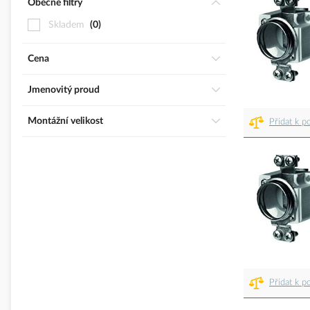
Obecné filtry
Skladem
0
Cena
Jmenovitý proud
Montážní velikost
Přidat k p
Přidat k p