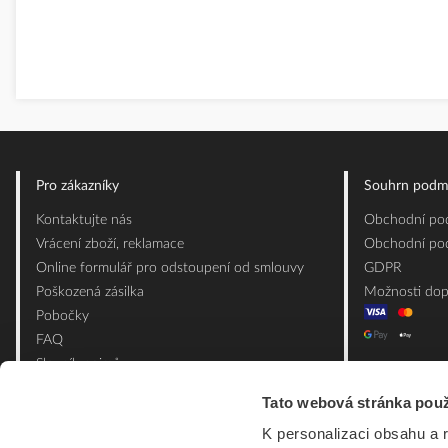
Pro zákazníky
Souhrn podm
Kontaktujte nás
Obchodní pod
Vrácení zboží, reklamace
Obchodní pod
Online formulář pro odstoupení od smlouvy
GDPR
Poškozená zásilka
Možnosti dop
Pobočky
FAQ
Slovník pojmů
Mapa webu
Tato webová stránka použ
Ceník obalových materiálů
K personalizaci obsahu a 