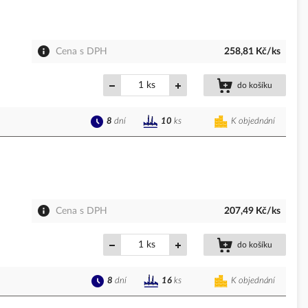
Cena s DPH
258,81 Kč/ks
ks
do košíku
8
dní
K objednání
10
ks
Cena s DPH
207,49 Kč/ks
ks
do košíku
8
dní
K objednání
16
ks