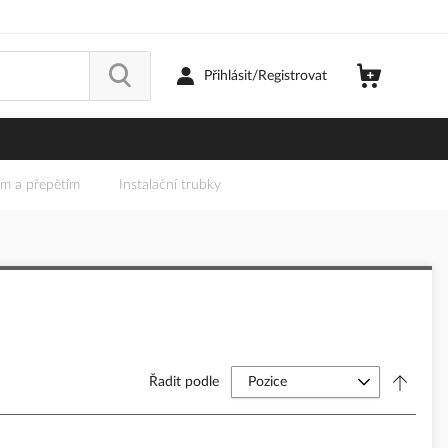
Přihlásit/Registrovat
em a přepětím
Instalační trubky
Řadit podle