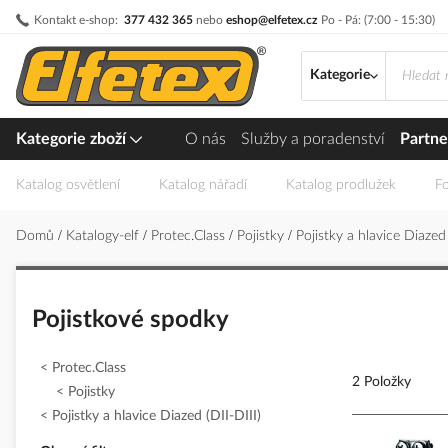
Přejít
Kontakt e-shop:
377 432 365
nebo
eshop@elfetex.cz
Po - Pá: (7:00 - 15:30)
na
obsah
Kategorie
Kategorie zboží
O nás
Služby a poradenství
Partne
Katalog osvětlení
Katalog nářadí
Katalog prodlužek
Fo
Domů
Katalogy-elf
Protec.Class
Pojistky
Pojistky a hlavice Diazed
Pojistkové spodky
Protec.Class
2 Položky
Pojistky
Pojistky a hlavice Diazed (DII-DIII)