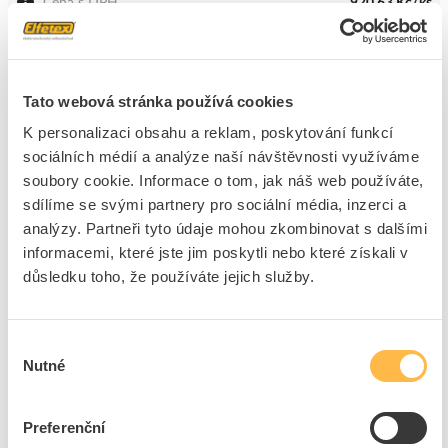
Cena s DPH
920,63 Kč/ks
ks
do košíku
Tato webová stránka používá cookies
K personalizaci obsahu a reklam, poskytování funkcí
27
ks
sociálních médií a analýze naší návštěvnosti využíváme
Přidat k porovnání
soubory cookie. Informace o tom, jak náš web používáte,
sdílíme se svými partnery pro sociální média, inzerci a
analýzy. Partneři tyto údaje mohou zkombinovat s dalšími
KIWA Zásuvka ZPO D LMO1 KIWA přepěťová bílá
informacemi, které jste jim poskytli nebo které získali v
Kód ELFETEX
10.973.061
EAN
8586006774456
důsledku toho, že používáte jejich služby.
Kód výrobce
92.162.20
Značka
KIWA
Cena s DPH
983,02 Kč/ks
Výběr
Nutné
souhlasu
ks
do košíku
Preferenční