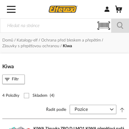
Přihlásit/Regi
Domů
Katalogy-elf
Ochrana před bleskem a přepětím
Zásuvky s přepěťovou ochranou
Kiwa
Kiwa
Filtr
4 Položky
Skladem
(4)
Řadit podle
KIWA Zásuvka ZPO D LMO1 KIWA přepěťová rudá