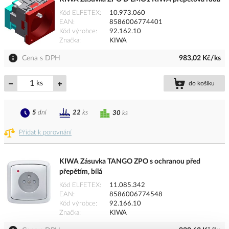
Kód ELFETEX
10.973.060
EAN
8586006774401
Kód výrobce
92.162.10
Značka
KIWA
Cena s DPH
983,02 Kč/ks
ks
do košíku
5
dní
22
ks
30
ks
Přidat k porovnání
KIWA Zásuvka TANGO ZPO s ochranou před
přepětím, bílá
Kód ELFETEX
11.085.342
EAN
8586006774548
Kód výrobce
92.166.10
Značka
KIWA