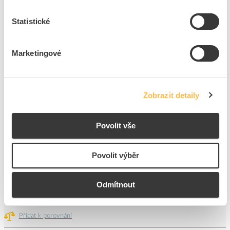
25
ks
Statistické
Přidat k porovnání
Marketingové
KIWA Dvojzásuvka TANGO ZPO s ochranou před
přepětím, bílá
Kód ELFETEX
11.005.015
EAN
8586006774517
Zobrazit detaily
Kód výrobce
92.164.10
Značka
KIWA
Povolit vše
Cena s DPH
967,08 Kč/ks
Povolit výběr
ks
do košíku
Odmítnout
5
dní
16
ks
13
ks
Přidat k porovnání