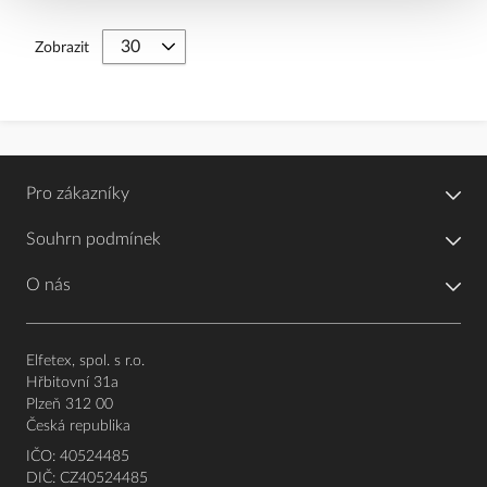
Zobrazit
Pro zákazníky
Souhrn podmínek
O nás
Elfetex, spol. s r.o.
Hřbitovní 31a
Plzeň 312 00
Česká republika
IČO: 40524485
DIČ: CZ40524485