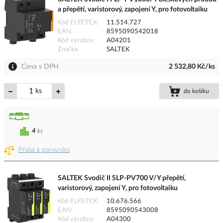
a přepětí, varistorový, zapojení Y, pro fotovoltaiku
Kód ELFETEX
11.514.727
EAN
8595090542018
Kód výrobce
A04201
Značka
SALTEK
Cena s DPH
2 532,80 Kč/ks
ks
do košíku
4
ks
Přidat k porovnání
SALTEK Svodič II SLP-PV700 V/Y přepětí,
varistorový, zapojení Y, pro fotovoltaiku
Kód ELFETEX
10.676.566
EAN
8595090543008
Kód výrobce
A04300