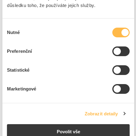
ks
do košíku
důsledku toho, že používáte jejich služby.
3
ks
Výběr
Přidat k porovnání
Nutné
souhlasu
SALTEK Svodič I FLP-PV1500/Y bleskových proudů
Preferenční
a přepětí, varistorový, zapojení Y, pro fotovoltaiku
Kód ELFETEX
11.514.726
EAN
8595090542001
Statistické
Kód výrobce
A04200
Značka
SALTEK
Marketingové
Cena s DPH
2 810,31 Kč/ks
ks
do košíku
Zobrazit detaily
2
ks
Povolit vše
Přidat k porovnání