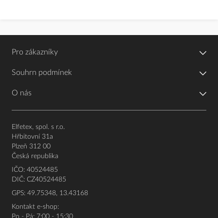
Pro zákazníky
Souhrn podmínek
O nás
Elfetex, spol. s r.o.
Hřbitovní 31a
Plzeň 312 00
Česká republika
IČO: 40524485
DIČ: CZ40524485
GPS: 49.75348, 13.43168
Kontakt e-shop:
Po - Pá: 7:00 - 15:30