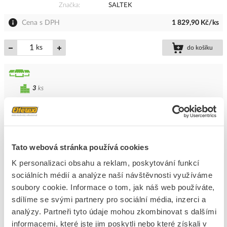
Značka
SALTEK
Cena s DPH
1 829,90 Kč/ks
ks
do košíku
3
ks
Přidat k porovnání
SALTEK Svodič II SLP-PV 500 V/U přepětí,
Tato webová stránka používá cookies
varistorový, zapojení U, pro fotovoltaiku
Kód ELFETEX
10.676.562
K personalizaci obsahu a reklam, poskytování funkcí
EAN
8595090536642
sociálních médií a analýze naší návštěvnosti využíváme
Kód výrobce
A03664
soubory cookie. Informace o tom, jak náš web používáte,
Značka
SALTEK
sdílíme se svými partnery pro sociální média, inzerci a
Cena s DPH
1 720,91 Kč/ks
analýzy. Partneři tyto údaje mohou zkombinovat s dalšími
informacemi, které jste jim poskytli nebo které získali v