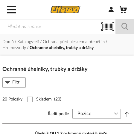
Přihlásit/Regi
Domů
Katalogy-elf
Ochrana před bleskem a přepětím
Hromosvody
Ochranné úhelníky, trubky a držáky
Ochranné úhelníky, trubky a držáky
Filtr
20 Položky
Skladem
(20)
Řadit podle
Úhelník OU 1,7 ochranný, materiál:FeZn