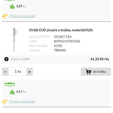
129
ks
Přidat k porovnání
Držák DJD jímače a trubky, materiál:FeZn
Kód ELFETEX
10.067.156
EAN
8595614705356
Kód výrobce
V330
Značka
TREMIS
Cena s DPH
41,33 Kč/ks
ks
do košíku
117
ks
Přidat k porovnání