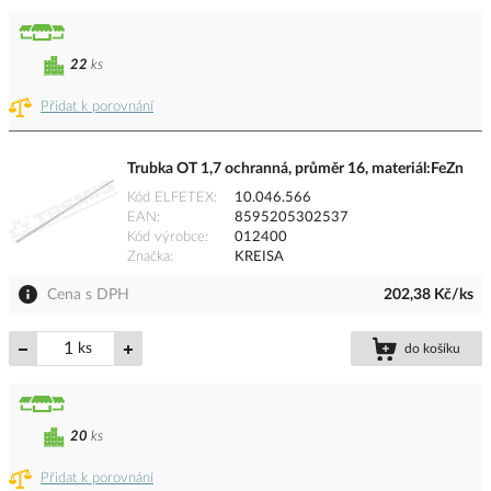
22
ks
Přidat k porovnání
Trubka OT 1,7 ochranná, průměr 16, materiál:FeZn
Kód ELFETEX
10.046.566
EAN
8595205302537
Kód výrobce
012400
Značka
KREISA
Cena s DPH
202,38 Kč/ks
ks
do košíku
20
ks
Přidat k porovnání