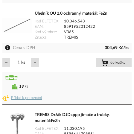
Úhelník OU 2,0 ochranný, materiál:FeZn
Kód ELFETEX
10.046.543
EAN
8591952012422
Kód výrobce
V365
Značka
TREMIS
Cena s DPH
304,69 Kč/ks
ks
do košíku
18
ks
Přidat k porovnání
TREMIS Držák DJDcppp jímače a trubky,
materiál:FeZn
Kód ELFETEX
11.030.195