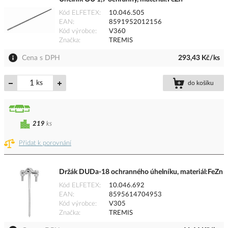
Kód ELFETEX
10.046.505
EAN
8591952012156
Kód výrobce
V360
Značka
TREMIS
Cena s DPH
293,43 Kč/ks
ks
do košíku
219
ks
Přidat k porovnání
Držák DUDa-18 ochranného úhelníku, materiál:FeZn
Kód ELFETEX
10.046.692
EAN
8595614704953
Kód výrobce
V305
Značka
TREMIS