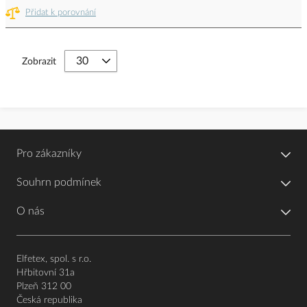
Přidat k porovnání
Zobrazit
Pro zákazníky
Souhrn podmínek
O nás
Elfetex, spol. s r.o.
Hřbitovní 31a
Plzeň 312 00
Česká republika