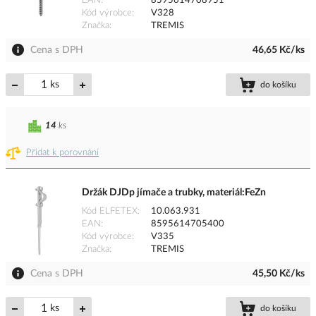
EAN
8595614708951
Kód výrobce
V328
Značka
TREMIS
Cena s DPH
46,65 Kč/ks
ks
do košíku
14
ks
Přidat k porovnání
Držák DJDp jímače a trubky, materiál:FeZn
Kód ELFETEX
10.063.931
EAN
8595614705400
Kód výrobce
V335
Značka
TREMIS
Cena s DPH
45,50 Kč/ks
ks
do košíku