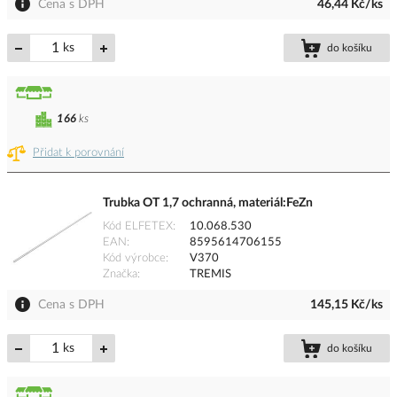
Cena s DPH
46,44 Kč/ks
ks
do košíku
166
ks
Přidat k porovnání
Trubka OT 1,7 ochranná, materiál:FeZn
Kód ELFETEX
10.068.530
EAN
8595614706155
Kód výrobce
V370
Značka
TREMIS
Cena s DPH
145,15 Kč/ks
ks
do košíku