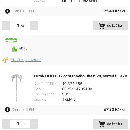
Značka
OBO BETTERMANN
Cena s DPH
75,40 Kč/ks
ks
do košíku
68
ks
Přidat k porovnání
Držák DUDa-32 ochranného úhelníku, materiál:FeZn
Kód ELFETEX
10.874.855
EAN
8595614705103
Kód výrobce
V313
Značka
TREMIS
Cena s DPH
67,93 Kč/ks
ks
do košíku