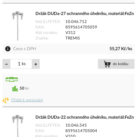
Držák DUDa-27 ochranného úhelníku, materiál:FeZn
Kód ELFETEX
10.046.712
EAN
8595614705059
Kód výrobce
V312
Značka
TREMIS
Cena s DPH
55,27 Kč/ks
ks
do košíku
50
ks
Přidat k porovnání
Držák DUDa-22 ochranného úhelníku, materiál:FeZn
Kód ELFETEX
10.046.545
EAN
8595614705004
Kód výrobce
V310