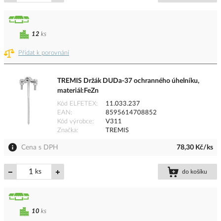
12
ks
Přidat k porovnání
TREMIS Držák DUDa-37 ochranného úhelníku,
materiál:FeZn
Kód ELFETEX
11.033.237
EAN
8595614708852
Kód výrobce
V311
Značka
TREMIS
Cena s DPH
78,30 Kč/ks
ks
do košíku
10
ks