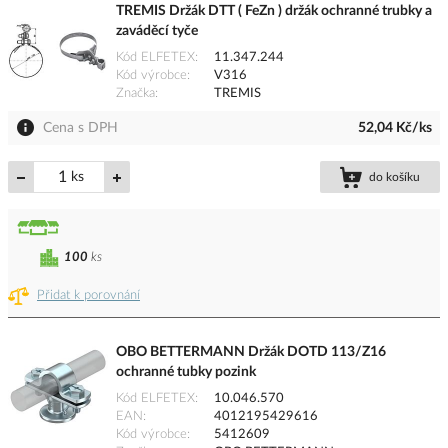
TREMIS Držák DTT ( FeZn ) držák ochranné trubky a
zaváděcí tyče
Kód ELFETEX
11.347.244
Kód výrobce
V316
Značka
TREMIS
Cena s DPH
52,04 Kč/ks
ks
do košíku
100
ks
Přidat k porovnání
OBO BETTERMANN Držák DOTD 113/Z16
ochranné tubky pozink
Kód ELFETEX
10.046.570
EAN
4012195429616
Kód výrobce
5412609