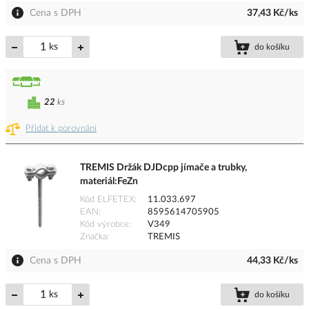
Cena s DPH
37,43 Kč/ks
ks
do košíku
22
ks
Přidat k porovnání
TREMIS Držák DJDcpp jímače a trubky,
materiál:FeZn
Kód ELFETEX
11.033.697
EAN
8595614705905
Kód výrobce
V349
Značka
TREMIS
Cena s DPH
44,33 Kč/ks
ks
do košíku