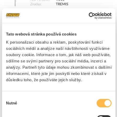
Značka
TREMIS
Cena s DPH
51,81 Kč/ks
ks
do košíku
Tato webová stránka používá cookies
K personalizaci obsahu a reklam, poskytování funkcí
45
ks
sociálních médií a analýze naší návštěvnosti využíváme
soubory cookie. Informace o tom, jak náš web používáte,
Přidat k porovnání
sdílíme se svými partnery pro sociální média, inzerci a
analýzy. Partneři tyto údaje mohou zkombinovat s dalšími
TREMIS Držák DJDcp jímače a trubky, materiál:FeZn
informacemi, které jste jim poskytli nebo které získali v
Kód ELFETEX
10.901.217
důsledku toho, že používáte jejich služby.
EAN
8595614705851
Kód výrobce
V348
Značka
TREMIS
Výběr
Cena s DPH
40,31 Kč/ks
Nutné
souhlasu
ks
do košíku