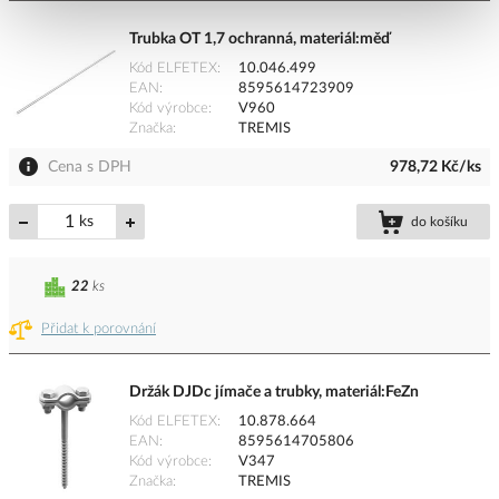
Trubka OT 1,7 ochranná, materiál:měď
Kód ELFETEX
10.046.499
EAN
8595614723909
Kód výrobce
V960
Značka
TREMIS
Cena s DPH
978,72 Kč/ks
ks
do košíku
22
ks
Přidat k porovnání
Držák DJDc jímače a trubky, materiál:FeZn
Kód ELFETEX
10.878.664
EAN
8595614705806
Kód výrobce
V347
Značka
TREMIS