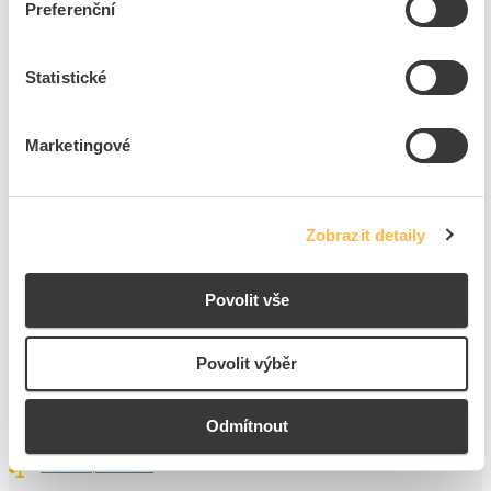
Preferenční
38
ks
Statistické
Přidat k porovnání
Marketingové
Držák DJDpp jímače a trubky, materiál:FeZn
Kód ELFETEX
10.661.945
EAN
8595614705455
Kód výrobce
V340
Zobrazit detaily
Značka
TREMIS
Cena s DPH
49,51 Kč/ks
Povolit vše
ks
do košíku
Povolit výběr
Odmítnout
28
ks
Přidat k porovnání