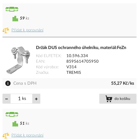
59
ks
Přidat k porovnání
Držák DUS ochranného úhelníku, materiál:FeZn
Kód ELFETEX
10.596.334
EAN
8595614705950
Kód výrobce
V314
Značka
TREMIS
Cena s DPH
55,27 Kč/ks
ks
do košíku
51
ks
Přidat k porovnání