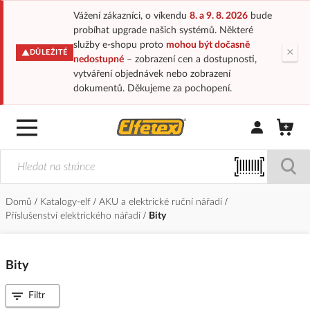
Vážení zákazníci, o víkendu
8. a 9. 8. 2026
bude
probíhat upgrade našich systémů. Některé
služby e-shopu proto
mohou být dočasně
×
DŮLEŽITÉ
nedostupné
– zobrazení cen a dostupnosti,
vytváření objednávek nebo zobrazení
dokumentů. Děkujeme za pochopení.
Přihlásit/Regi
Domů
Katalogy-elf
AKU a elektrické ruční nářadí
Příslušenství elektrického nářadí
Bity
Bity
Filtr