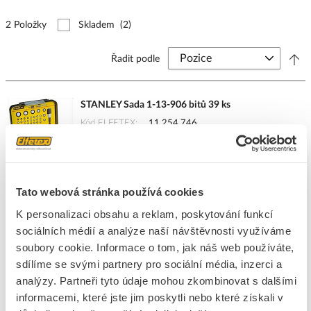
2 Položky
Skladem
(2)
Řadit podle
STANLEY Sada 1-13-906 bitů 39 ks
Kód ELFETEX
11.254.746
EAN
3253561139062
Kód výrobce
1-13-906
Značka
STANLEY
Cena s DPH
498,52 Kč/Sada
Tato webová stránka používá cookies
K personalizaci obsahu a reklam, poskytování funkcí
Sada
do košíku
sociálních médií a analýze naší návštěvnosti využíváme
soubory cookie. Informace o tom, jak náš web používáte,
sdílíme se svými partnery pro sociální média, inzerci a
13
Sada
analýzy. Partneři tyto údaje mohou zkombinovat s dalšími
informacemi, které jste jim poskytli nebo které získali v
Přidat k porovnání