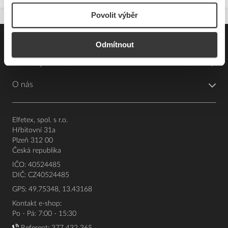
Povolit výběr
Pro zákazníky
Odmítnout
Souhrn podmínek
O nás
Elfetex, spol. s r.o.
Hřbitovní 31a
Plzeň 312 00
Česká republika
IČO: 40524485
DIČ: CZ40524485
GPS: 49.75348, 13.43168
Kontakt e-shop:
Po - Pá: 7:00 - 15:30