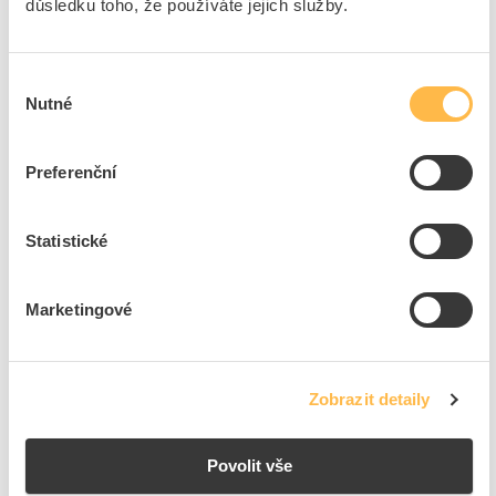
důsledku toho, že používáte jejich služby.
STANLEY Sada 1-13-901 bitů Expert 19 ks
Kód ELFETEX
11.320.355
Výběr
EAN
3253561139017
Nutné
souhlasu
Kód výrobce
1-13-901
Značka
STANLEY
Preferenční
Cena s DPH
164,56 Kč/ks
ks
do košíku
Statistické
Marketingové
2
ks
Přidat k porovnání
Zobrazit detaily
Zobrazit
Povolit vše