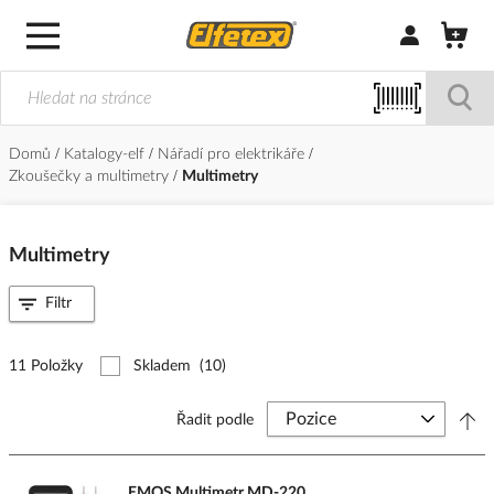
Přihlásit/Regi
Domů
Katalogy-elf
Nářadí pro elektrikáře
Zkoušečky a multimetry
Multimetry
Multimetry
Filtr
11 Položky
Skladem
(10)
Řadit podle
EMOS Multimetr MD-220