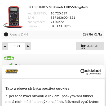
FKTECHNICS Multimetr FK8550 digitální
Kód ELFETEX
10.720.637
EAN
8591636004521
Kód výrobce
7120272
Značka
FK TECHNICS
Cena s DPH
289,86 Kč/ks
ks
do košíku
8
ks
Přidat k porovnání
PROTEC Multimetr PMMM
Tato webová stránka používá cookies
Kód ELFETEX
10.676.372
K personalizaci obsahu a reklam, poskytování funkcí
EAN
4016705129911
sociálních médií a analýze naší návštěvnosti využíváme
Kód výrobce
05102991