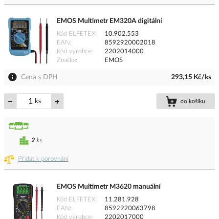
EMOS Multimetr EM320A digitální
Kód ELFETEX
10.902.553
EAN
8592920002018
Kód výrobce
2202014000
Značka
EMOS
Cena s DPH
293,15 Kč/ks
ks
do košíku
2
ks
Přidat k porovnání
EMOS Multimetr M3620 manuální
Kód ELFETEX
11.281.928
EAN
8592920063798
Kód výrobce
2202017000