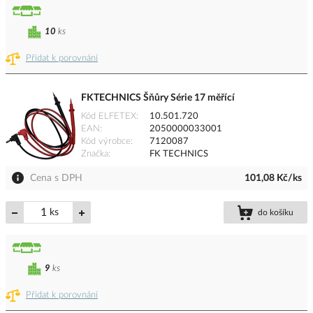
10
ks
Přidat k porovnání
FKTECHNICS Šňůry Série 17 měřící
Kód ELFETEX
10.501.720
EAN
2050000033001
Kód výrobce
7120087
Značka
FK TECHNICS
Cena s DPH
101,08 Kč/ks
ks
do košíku
9
ks
Přidat k porovnání