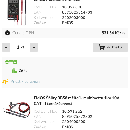
Kód ELFETEX
10.057.808
EAN
8595025314703
Kód výrobce
2202003000
Značka
EMOS
Cena s DPH
531,54 Kč/ks
ks
do košíku
26
ks
Přidat k porovnání
EMOS Šňůry BB58 měřící k multimetru 1kV 10A
CAT III černá/červená
Kód ELFETEX
10.691.262
EAN
8595025372802
Kód výrobce
2304000300
Značka
EMOS