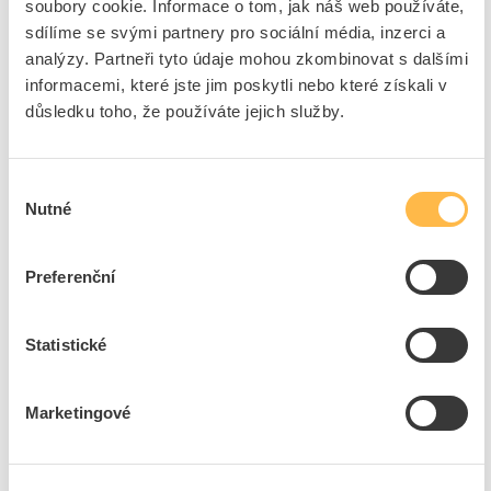
Značka
PROTEC.CLASS
soubory cookie. Informace o tom, jak náš web používáte,
sdílíme se svými partnery pro sociální média, inzerci a
Cena s DPH
3 065,98 Kč/ks
analýzy. Partneři tyto údaje mohou zkombinovat s dalšími
informacemi, které jste jim poskytli nebo které získali v
ks
do košíku
důsledku toho, že používáte jejich služby.
8
dní
35
ks
6
ks
Výběr
Nutné
souhlasu
Přidat k porovnání
Preferenční
FKTECHNICS Multimetr 890G digitální
Kód ELFETEX
10.575.072
EAN
8591636004309
Statistické
Kód výrobce
9901157
Značka
FK TECHNICS
Marketingové
Cena s DPH
578,82 Kč/ks
ks
do košíku