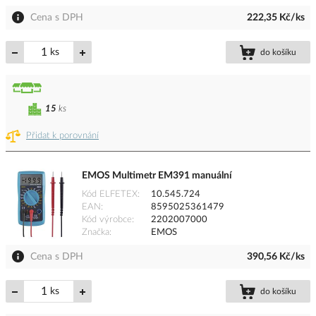
Cena s DPH
222,35 Kč/ks
ks
do košíku
15
ks
Přidat k porovnání
EMOS Multimetr EM391 manuální
Kód ELFETEX
10.545.724
EAN
8595025361479
Kód výrobce
2202007000
Značka
EMOS
Cena s DPH
390,56 Kč/ks
ks
do košíku