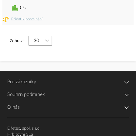
1
ks
Přidat k porovnání
Zobrazit
Pro zákazníky
Souhrn podmínek
O nás
Elfetex, spol. s r.o.
Hřbitovní 31a