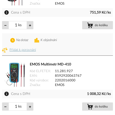
Značka
EMOS
Cena s DPH
751,59 Kč/ks
ks
do košíku
Na dotaz
K objednání
Přidat k porovnání
EMOS Multimetr MD-410
Kód ELFETEX
11.281.927
EAN
8592920063767
Kód výrobce
2202016000
Značka
EMOS
Cena s DPH
1 008,32 Kč/ks
ks
do košíku