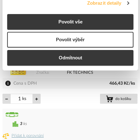
Zobrazit detaily
5
ks
Povolit vše
Přidat k porovnání
Povolit výběr
FKTECHNICS Multimetr DMM3900 digitální
Kód ELFETEX
10.575.071
Odmítnout
EAN
8591636000103
Kód výrobce
9901154
Značka
FK TECHNICS
Cena s DPH
466,43 Kč/ks
ks
do košíku
3
ks
Přidat k porovnání