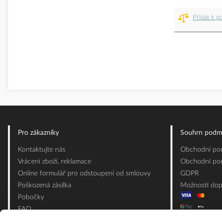
Přidat k p
Pro zákazníky
Souhrn podm
Kontaktujte nás
Obchodní pod
Vrácení zboží, reklamace
Obchodní pod
Online formulář pro odstoupení od smlouvy
GDPR
Poškozená zásilka
Možnosti dop
Pobočky
FAQ
Slovník pojmů