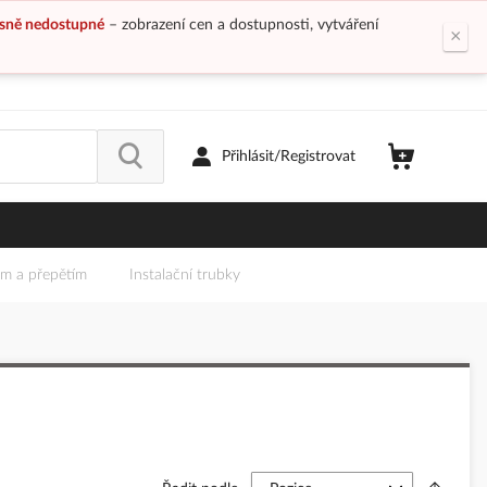
sně nedostupné
– zobrazení cen a dostupnosti, vytváření
×
Přihlásit/Registrovat
em a přepětím
Instalační trubky