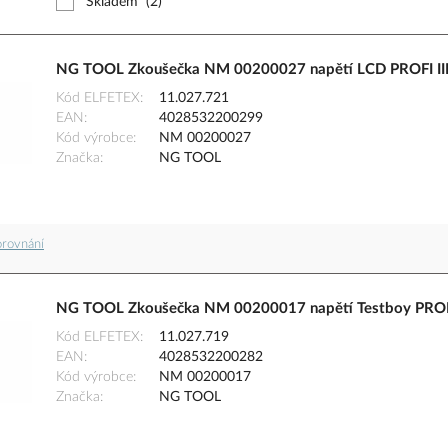
Skladem
(2)
NG TOOL Zkoušečka NM 00200027 napětí LCD PROFI II
Kód ELFETEX
11.027.721
EAN
4028532200299
Kód výrobce
NM 00200027
Značka
NG TOOL
orovnání
NG TOOL Zkoušečka NM 00200017 napětí Testboy PRO
Kód ELFETEX
11.027.719
EAN
4028532200282
Kód výrobce
NM 00200017
Značka
NG TOOL