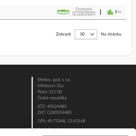
Dostupné
1
ks
na pobočkách
Zobrazit
Na stránku
Elfetex, spol. s r.o.
Hřbitovní 31a
Plzeň 312 00
Česká republika
IČO: 40524485
DIČ: CZ40524485
GPS: 49.75348, 13.43168
Kontakt e-shop:
Po - Pá: 7:00 - 15:30