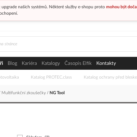
 upgrade našich systémů. Některé služby e-shopu proto
mohou být doča
ochopení.
ři
Blog
Kariéra
Katalogy
Časopis Elfík
Kontakty
tovoltaika
Katalog PROTEC.class
Katalog ochrany před blesk
Multifunkční zkoušečky
NG Tool