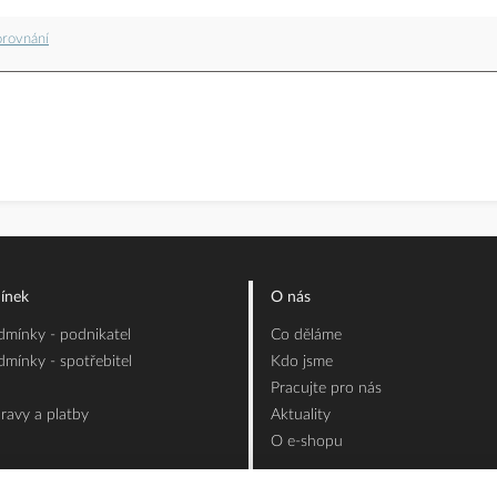
orovnání
ínek
O nás
mínky - podnikatel
Co děláme
mínky - spotřebitel
Kdo jsme
Pracujte pro nás
ravy a platby
Aktuality
O e-shopu