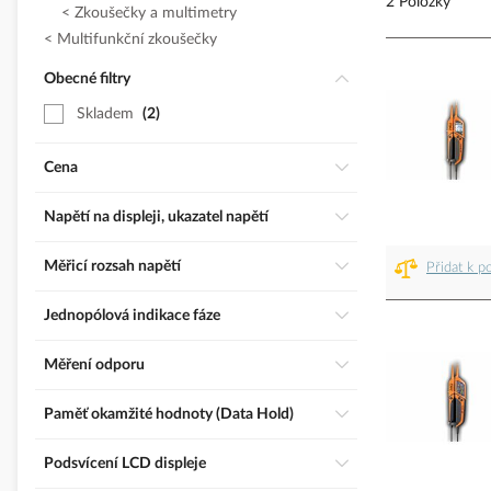
2 Položky
Zkoušečky a multimetry
Multifunkční zkoušečky
Obecné filtry
Skladem
2
Cena
Napětí na displeji, ukazatel napětí
Měřicí rozsah napětí
Přidat k p
Jednopólová indikace fáze
Měření odporu
Paměť okamžité hodnoty (Data Hold)
Podsvícení LCD displeje