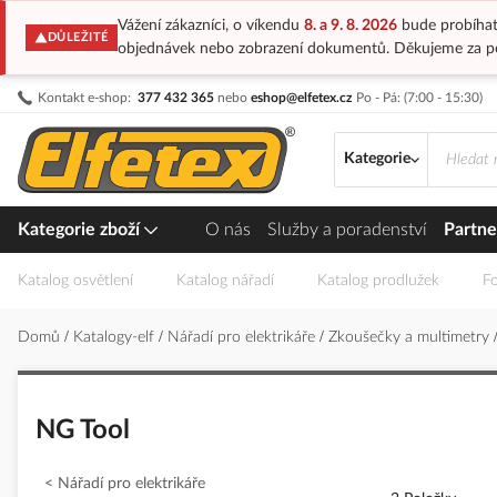
Vážení zákazníci, o víkendu
8. a 9. 8. 2026
bude probíhat
DŮLEŽITÉ
objednávek nebo zobrazení dokumentů. Děkujeme za p
Přejít
Kontakt e-shop:
377 432 365
nebo
eshop@elfetex.cz
Po - Pá: (7:00 - 15:30)
na
obsah
Kategorie
Kategorie zboží
O nás
Služby a poradenství
Partne
Katalog osvětlení
Katalog nářadí
Katalog prodlužek
Fo
Domů
Katalogy-elf
Nářadí pro elektrikáře
Zkoušečky a multimetry
NG Tool
Nářadí pro elektrikáře