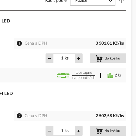
Řadit podle
I LED
Cena s DPH
3 501,81 Kč/ks
ks
do košíku
Dostupné
2
ks
na pobočkách
FI LED
Cena s DPH
2 502,58 Kč/ks
ks
do košíku