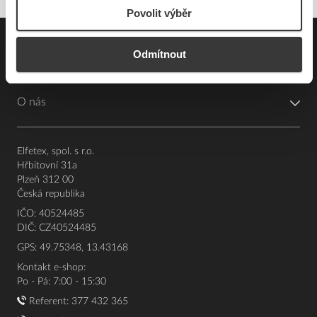
Povolit výběr
Pro zákazníky
Odmítnout
Souhrn podmínek
O nás
Elfetex, spol. s r.o.
Hřbitovní 31a
Plzeň 312 00
Česká republika
IČO: 40524485
DIČ: CZ40524485
GPS: 49.75348, 13.43168
Kontakt e-shop:
Po - Pá: 7:00 - 15:30
Referent:
377 432 365