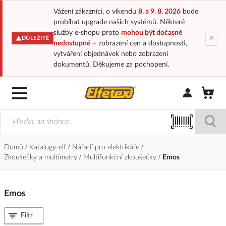
Vážení zákazníci, o víkendu
8. a 9. 8. 2026
bude
probíhat upgrade našich systémů. Některé
služby e-shopu proto
mohou být dočasně
×
DŮLEŽITÉ
nedostupné
– zobrazení cen a dostupnosti,
vytváření objednávek nebo zobrazení
dokumentů. Děkujeme za pochopení.
Přihlásit/Regi
Domů
Katalogy-elf
Nářadí pro elektrikáře
Zkoušečky a multimetry
Multifunkční zkoušečky
Emos
Emos
Filtr