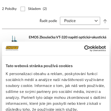
2 Položky
Skladem
(2)
Řadit podle
EMOS Zkoušečka VT-320 napětí optická+akustická
Kód ELFETEX
11.360.290
EAN
8592920082522
Kód výrobce
2201014000
Značka
EMOS
Tato webová stránka používá cookies
Cena s DPH
853,59 Kč/ks
K personalizaci obsahu a reklam, poskytování funkcí
ks
do košíku
sociálních médií a analýze naší návštěvnosti využíváme
soubory cookie. Informace o tom, jak náš web používáte,
sdílíme se svými partnery pro sociální média, inzerci a
5
ks
analýzy. Partneři tyto údaje mohou zkombinovat s dalšími
Přidat k porovnání
informacemi, které jste jim poskytli nebo které získali v
důsledku toho, že používáte jejich služby.