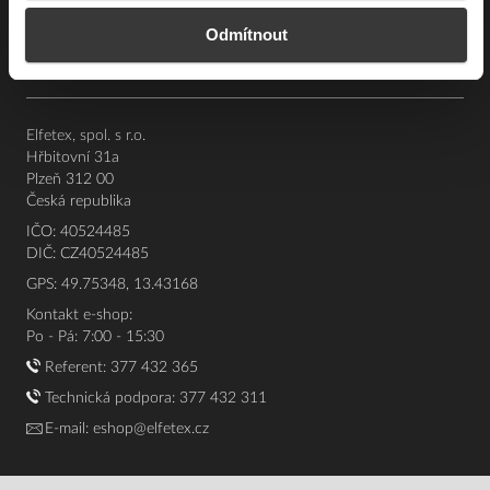
Souhrn podmínek
Odmítnout
O nás
Elfetex, spol. s r.o.
Hřbitovní 31a
Plzeň 312 00
Česká republika
IČO: 40524485
DIČ: CZ40524485
GPS: 49.75348, 13.43168
Kontakt e-shop:
Po - Pá: 7:00 - 15:30
Referent:
377 432 365
Technická podpora: 377 432 311
E-mail:
eshop@elfetex.cz