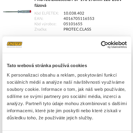
fázová
Kód ELFETEX
10.038.402
EAN
4016705116553
Kód výrobce
05101655
Značka
PROTEC.CLASS
Cena s DPH
50,89 Kč/ks
ks
do košíku
Tato webová stránka používá cookies
K personalizaci obsahu a reklam, poskytování funkcí
8
dní
84
ks
30
ks
sociálních médií a analýze naší návštěvnosti využíváme
soubory cookie. Informace o tom, jak náš web používáte,
Přidat k porovnání
sdílíme se svými partnery pro sociální média, inzerci a
analýzy. Partneři tyto údaje mohou zkombinovat s dalšími
PROTEC Zkoušečka PSP 140 140mm 120-250V
informacemi, které jste jim poskytli nebo které získali v
fázová
důsledku toho, že používáte jejich služby.
Kód ELFETEX
10.038.401
EAN
4016705116171
Kód výrobce
05101617