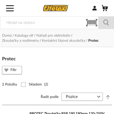
Přihlásit/Regi
Domů
Katalogy-elf
Nářadí pro elektrikáře
Zkoušečky a multimetry
Kontaktní fázové zkoušečky
Protec
Protec
Filtr
2 Položky
Skladem
(2)
Řadit podle
PROTEC Zkoušečka PSP 190 190mm 120-250V