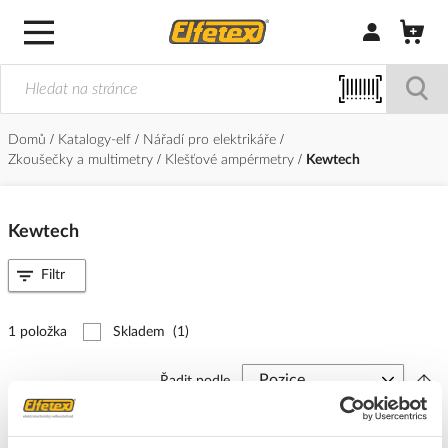
Přihlásit/Regi
Domů
Katalogy-elf
Nářadí pro elektrikáře
Zkoušečky a multimetry
Klešťové ampérmetry
Kewtech
Kewtech
Filtr
1 položka
Skladem
(1)
Řadit podle
KEWTECH Multimetr KT01.0200.01 klešťový