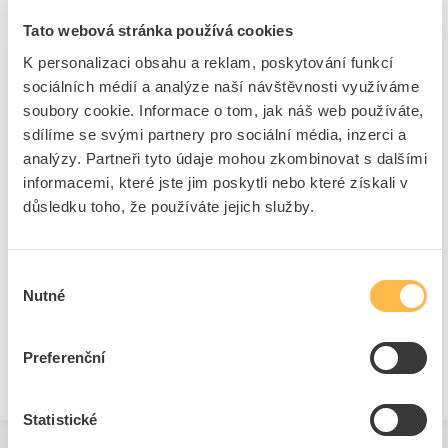
Kód ELFETEX
10.042.226
Tato webová stránka používá cookies
EAN
8591952040883
K personalizaci obsahu a reklam, poskytování funkcí
Kód výrobce
KT01.0200.01
Značka
KEWTECH
sociálních médií a analýze naší návštěvnosti využíváme
soubory cookie. Informace o tom, jak náš web používáte,
Cena s DPH
1 693,15 Kč/ks
sdílíme se svými partnery pro sociální média, inzerci a
analýzy. Partneři tyto údaje mohou zkombinovat s dalšími
ks
do košíku
informacemi, které jste jim poskytli nebo které získali v
důsledku toho, že používáte jejich služby.
10
ks
Výběr
Přidat k porovnání
Nutné
souhlasu
Zobrazit
Preferenční
Statistické