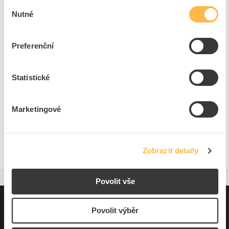
Výběr
Cena s DPH
705,84 Kč/ks
Nutné
souhlasu
ks
do košíku
Preferenční
Statistické
8
dní
79
ks
3
ks
Přidat k porovnání
Marketingové
Zobrazit
Zobrazit detaily
Povolit vše
Pro zákazníky
Povolit výběr
Souhrn podmínek