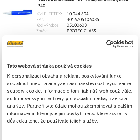
IP40
Kód ELFETEX
10.044.804
EAN
4016705106035
Kód výrobce
05100603
Značka
PROTEC.CLASS
Cena s DPH
654,65 Kč/ks
ks
do košíku
Tato webová stránka používá cookies
K personalizaci obsahu a reklam, poskytování funkcí
8
dní
47
ks
4
ks
sociálních médií a analýze naší návštěvnosti využíváme
soubory cookie. Informace o tom, jak náš web používáte,
Přidat k porovnání
sdílíme se svými partnery pro sociální média, inzerci a
analýzy. Partneři tyto údaje mohou zkombinovat s dalšími
PROTEC Zkoušečka PSP KLL12 napětí se svítilnou
informacemi, které jste jim poskytli nebo které získali v
důsledku toho, že používáte jejich služby.
Kód ELFETEX
10.513.989
EAN
4016705121274
Kód výrobce
05102127
Značka
PROTEC.CLASS