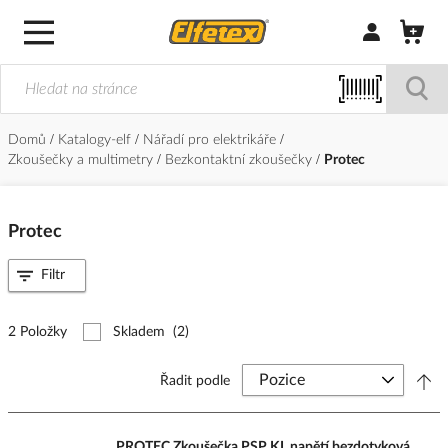
Přihlásit/Regi
Domů
Katalogy-elf
Nářadí pro elektrikáře
Zkoušečky a multimetry
Bezkontaktní zkoušečky
Protec
Protec
Filtr
2 Položky
Skladem
(2)
Řadit podle
PROTEC Zkoušečka PSP KL napětí bezdotyková