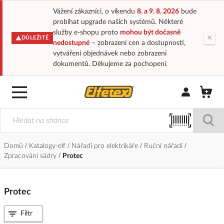
Vážení zákazníci, o víkendu
8. a 9. 8. 2026
bude
probíhat upgrade našich systémů. Některé
služby e-shopu proto
mohou být dočasně
×
DŮLEŽITÉ
nedostupné
– zobrazení cen a dostupnosti,
vytváření objednávek nebo zobrazení
dokumentů. Děkujeme za pochopení.
Přihlásit/Regi
Domů
Katalogy-elf
Nářadí pro elektrikáře
Ruční nářadí
Zpracování sádry
Protec
Protec
Filtr