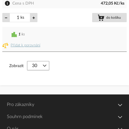
Cena s DPH
472,05 Kč/ks
ks
do košíku
1
ks
Přidat k porovnání
Zobrazit
Pro zákazníky
Souhrn podmínek
O nás