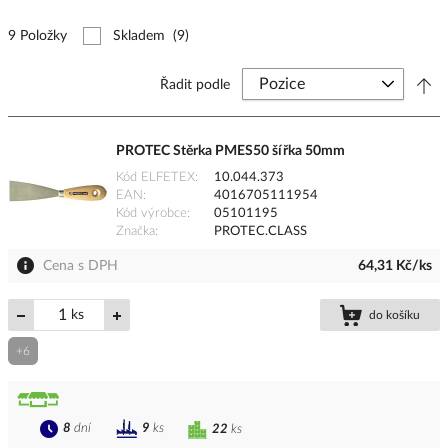
9 Položky
Skladem
(9)
Řadit podle
PROTEC Stěrka PMES50 šířka 50mm
Kód ELFETEX
10.044.373
EAN
4016705111954
Kód výrobce
05101195
Značka
PROTEC.CLASS
Cena s DPH
64,31 Kč/ks
ks
do košíku
+6
8
dní
9
ks
22
ks