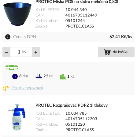
PROTEC Miska PGS na sádru měkčená 0,80l
Kód ELFETEX
10.044.340
EAN
4016705112449
Kód výrobce
05101244
Značka
PROTEC.CLASS
Cena s DPH
62,41 Kč/ks
ks
do košíku
8
dní
21
ks
1
ks
Přidat k porovnání
PROTEC Rozprašovač PDPZ 1l tlakový
Kód ELFETEX
10.034.985
EAN
4016705112203
Kód výrobce
05101220
Značka
PROTEC.CLASS