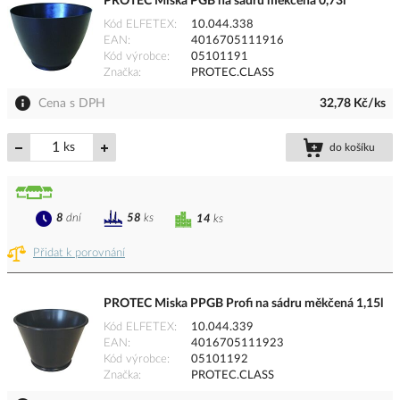
PROTEC Miska PGB na sádru měkčená 0,73l
Kód ELFETEX
10.044.338
EAN
4016705111916
Kód výrobce
05101191
Značka
PROTEC.CLASS
Cena s DPH
32,78 Kč/ks
ks
do košíku
8
dní
58
ks
14
ks
Přidat k porovnání
PROTEC Miska PPGB Profi na sádru měkčená 1,15l
Kód ELFETEX
10.044.339
EAN
4016705111923
Kód výrobce
05101192
Značka
PROTEC.CLASS