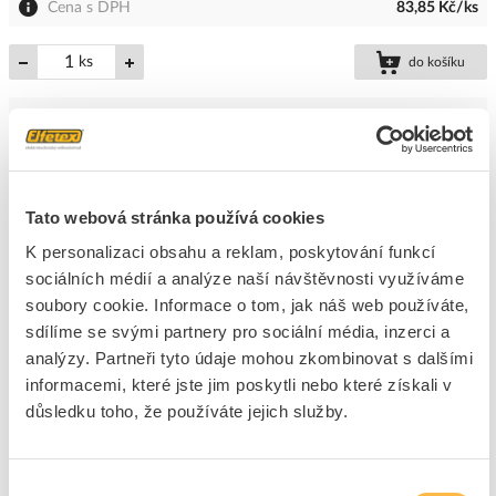
Cena s DPH
83,85 Kč/ks
ks
do košíku
8
dní
57
ks
12
ks
Přidat k porovnání
Tato webová stránka používá cookies
K personalizaci obsahu a reklam, poskytování funkcí
PROTEC Stěrka PMES30 šířka 30mm
sociálních médií a analýze naší návštěvnosti využíváme
Kód ELFETEX
10.044.253
soubory cookie. Informace o tom, jak náš web používáte,
EAN
4016705111930
Kód výrobce
05101193
sdílíme se svými partnery pro sociální média, inzerci a
Značka
PROTEC.CLASS
analýzy. Partneři tyto údaje mohou zkombinovat s dalšími
informacemi, které jste jim poskytli nebo které získali v
Cena s DPH
56,12 Kč/ks
důsledku toho, že používáte jejich služby.
ks
do košíku
+6
Výběr