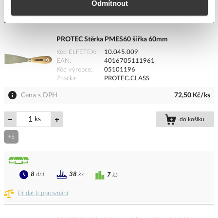
Odmítnout
Přidat k porovnání
PROTEC Stěrka PMES60 šířka 60mm
Kód ELFETEX
10.045.009
EAN
4016705111961
Kód výrobce
05101196
Značka
PROTEC.CLASS
Cena s DPH
72,50 Kč/ks
ks
do košíku
+6
8
dní
38
ks
7
ks
Přidat k porovnání