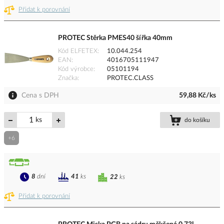
Přidat k porovnání
PROTEC Stěrka PMES40 šířka 40mm
Kód ELFETEX
10.044.254
EAN
4016705111947
Kód výrobce
05101194
Značka
PROTEC.CLASS
Cena s DPH
59,88 Kč/ks
ks
do košíku
+6
8
dní
41
ks
22
ks
Přidat k porovnání