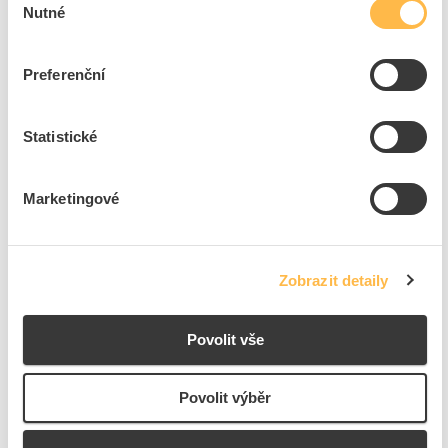
Nutné
souhlasu
8
dní
11
ks
7
ks
Preferenční
Přidat k porovnání
Statistické
PROTEC Stěrka PMES80 šířka 80mm
Kód ELFETEX
10.045.010
Marketingové
EAN
4016705111985
Kód výrobce
05101198
Značka
PROTEC.CLASS
Cena s DPH
96,45 Kč/ks
Zobrazit detaily
ks
do košíku
Povolit vše
+6
Povolit výběr
8
dní
17
ks
7
ks