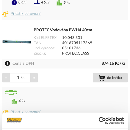
8
dní
46
ks
5
ks
Přidat k porovnání
PROTEC Vodováha PWH4 40cm
Kód ELFETEX
10.043.331
EAN
4016705117369
Kód výrobce
05101736
Značka
PROTEC.CLASS
Cena s DPH
874,16 Kč/ks
ks
do košíku
4
ks
Přidat k porovnání
PROTEC Vodováha PWE 4 40cm