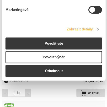
Cena s DPH
956,71 Kč/ks
Marketingové
ks
do košíku
Zobrazit detaily
8
dní
2
ks
3
ks
Přidat k porovnání
Povolit vše
PROTEC Vodováha PWE 8 80cm
Povolit výběr
Kód ELFETEX
10.055.006
EAN
4016705117345
Kód výrobce
05101734
Odmítnout
Značka
PROTEC.CLASS
Cena s DPH
672,06 Kč/ks
ks
do košíku