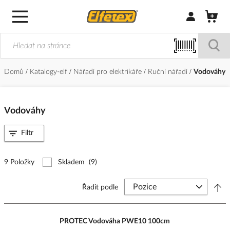
Přihlásit/Regi
Domů
Katalogy-elf
Nářadí pro elektrikáře
Ruční nářadí
Vodováhy
Vodováhy
Filtr
9 Položky
Skladem
(9)
Řadit podle
PROTEC Vodováha PWE10 100cm