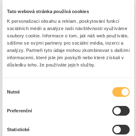
Kód ELFETEX
10.055.005
Tato webová stránka používá cookies
EAN
4016705117321
Kód výrobce
05101732
K personalizaci obsahu a reklam, poskytování funkcí
Značka
PROTEC.CLASS
sociálních médií a analýze naší návštěvnosti využíváme
Cena s DPH
485,55 Kč/ks
soubory cookie. Informace o tom, jak náš web používáte,
sdílíme se svými partnery pro sociální média, inzerci a
ks
do košíku
analýzy. Partneři tyto údaje mohou zkombinovat s dalšími
informacemi, které jste jim poskytli nebo které získali v
důsledku toho, že používáte jejich služby.
8
dní
26
ks
3
ks
Přidat k porovnání
Výběr
Nutné
souhlasu
PROTEC Vodováha PWH6 60cm
Kód ELFETEX
10.043.332
Preferenční
EAN
4016705117376
Kód výrobce
05101737
Značka
PROTEC.CLASS
Statistické