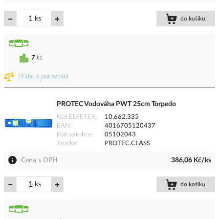
ks
do košíku
7
ks
Přidat k porovnání
PROTEC Vodováha PWT 25cm Torpedo
Kód ELFETEX
10.662.335
EAN
4016705120437
Kód výrobce
05102043
Značka
PROTEC.CLASS
Cena s DPH
386,06 Kč/ks
ks
do košíku