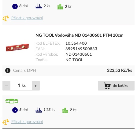
8
dní
9
ks
3
ks
Přidat k porovnání
NG TOOL Vodováha ND 01430601 PTM 20cm
Kód ELFETEX
10.564.400
EAN
8595169500833
Kód výrobce
ND 01430601
Značka
NG TOOL
Cena s DPH
323,53 Kč/ks
ks
do košíku
5
dní
113
ks
2
ks
Přidat k porovnání