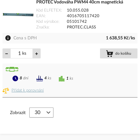
PROTEC Vodováha PWM4 40cm magnetická
Kód ELFETEX
10.055.028
EAN
4016705117420
Kód výrobce
05101742
Značka
PROTEC.CLASS
Cena s DPH
1 638,55 Kč/ks
ks
do košíku
8
dní
4
ks
1
ks
Přidat k porovnání
Zobrazit