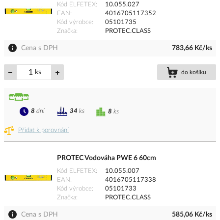
Kód ELFETEX
10.055.027
EAN
4016705117352
Kód výrobce
05101735
Značka
PROTEC.CLASS
Cena s DPH
783,66 Kč/ks
ks
do košíku
8
dní
34
ks
8
ks
Přidat k porovnání
PROTEC Vodováha PWE 6 60cm
Kód ELFETEX
10.055.007
EAN
4016705117338
Kód výrobce
05101733
Značka
PROTEC.CLASS
Cena s DPH
585,06 Kč/ks