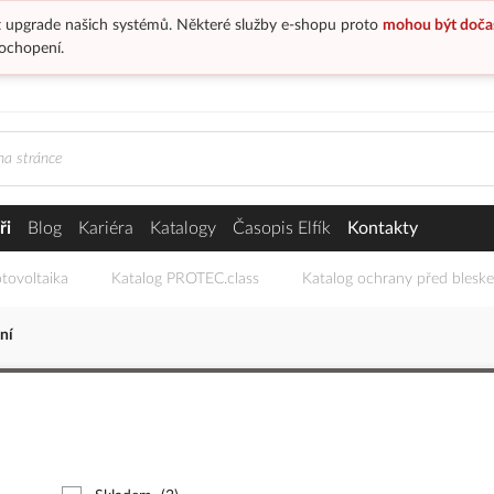
 upgrade našich systémů. Některé služby e-shopu proto
mohou být doča
ochopení.
ři
Blog
Kariéra
Katalogy
Časopis Elfík
Kontakty
tovoltaika
Katalog PROTEC.class
Katalog ochrany před blesk
ní