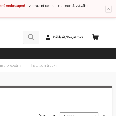
sně nedostupné
– zobrazení cen a dostupnosti, vytváření
×
Přihlásit/Registrovat
em a přepětím
Instalační trubky