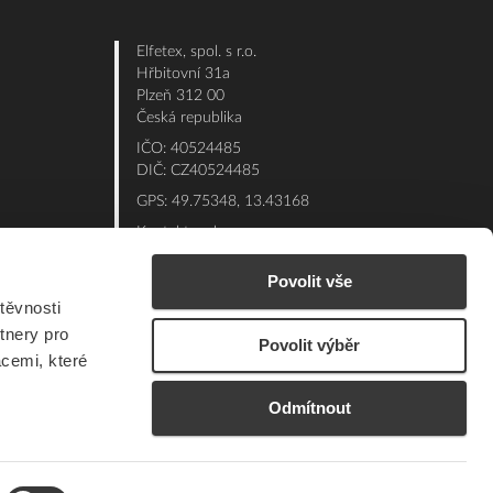
Elfetex, spol. s r.o.
Hřbitovní 31a
Plzeň 312 00
Česká republika
IČO: 40524485
DIČ: CZ40524485
GPS: 49.75348, 13.43168
Kontakt e-shop:
Po - Pá: 7:00 - 15:30
Povolit vše
Referent:
377 432 365
těvnosti
Technická podpora: 377 432 311
tnery pro
Povolit výběr
E-mail:
eshop@elfetex.cz
acemi, které
Odmítnout