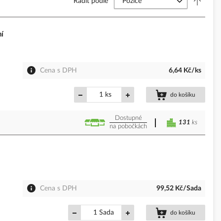
Řadit podle
í
Cena s DPH
6,64 Kč/ks
ks
do košíku
Dostupné
131
ks
na pobočkách
Cena s DPH
99,52 Kč/Sada
Sada
do košíku