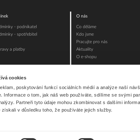
ínek
O nás
mínky - podnikatel
Co děláme
mínky - spotřebitel
Kdo jsme
Pracujte pro nás
ravy a platby
Aktuality
O e-shopu
ívá cookies
reklam, poskytování funkcí sociálních médií a analýze naší návš
 Informace o tom, jak náš web používáte, sdílíme se svými par
analýzy. Partneři tyto údaje mohou zkombinovat s dalšími inform
é získali v důsledku toho, že používáte jejich služby.