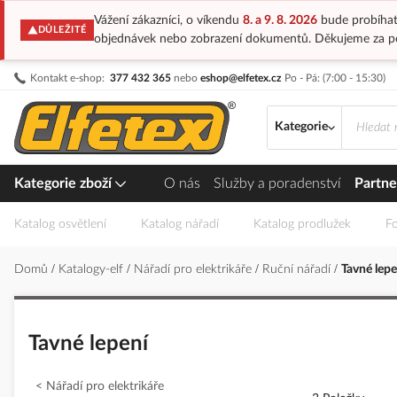
Vážení zákazníci, o víkendu
8. a 9. 8. 2026
bude probíhat
DŮLEŽITÉ
objednávek nebo zobrazení dokumentů. Děkujeme za p
Přejít
Kontakt e-shop:
377 432 365
nebo
eshop@elfetex.cz
Po - Pá: (7:00 - 15:30)
na
obsah
Kategorie
Kategorie zboží
O nás
Služby a poradenství
Partne
Katalog osvětlení
Katalog nářadí
Katalog prodlužek
Fo
Domů
Katalogy-elf
Nářadí pro elektrikáře
Ruční nářadí
Tavné lepe
Tavné lepení
Nářadí pro elektrikáře