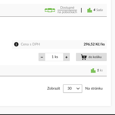
Dostupné
4
Sada
na pobočkách
Cena s DPH
296,52 Kč/ks
ks
do košíku
1
ks
Zobrazit
Na stránku