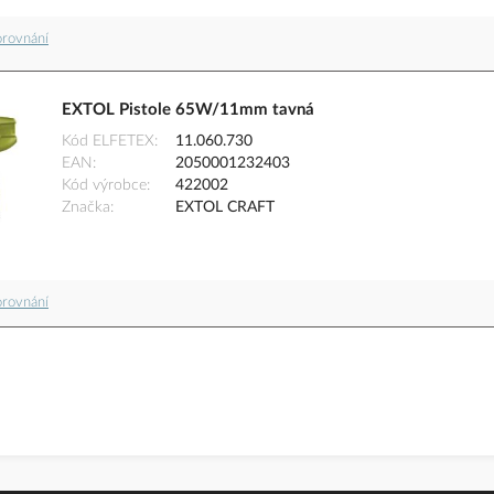
orovnání
EXTOL Pistole 65W/11mm tavná
Kód ELFETEX
11.060.730
EAN
2050001232403
Kód výrobce
422002
Značka
EXTOL CRAFT
orovnání