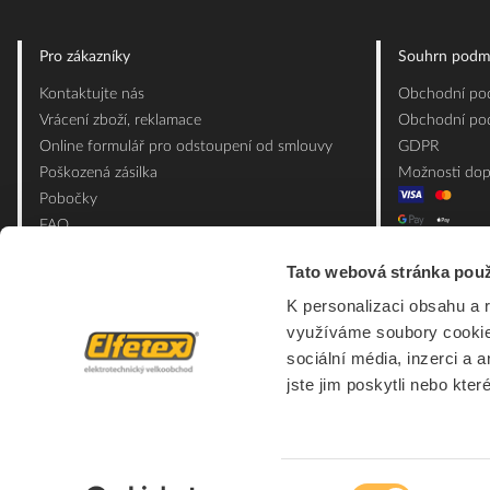
Pro zákazníky
Souhrn podm
Kontaktujte nás
Obchodní pod
Vrácení zboží, reklamace
Obchodní pod
Online formulář pro odstoupení od smlouvy
GDPR
Poškozená zásilka
Možnosti dop
Pobočky
FAQ
Slovník pojmů
Tato webová stránka použ
Mapa webu
K personalizaci obsahu a 
Ceník obalových materiálů
využíváme soubory cookie.
sociální média, inzerci a 
jste jim poskytli nebo kter
Výběr