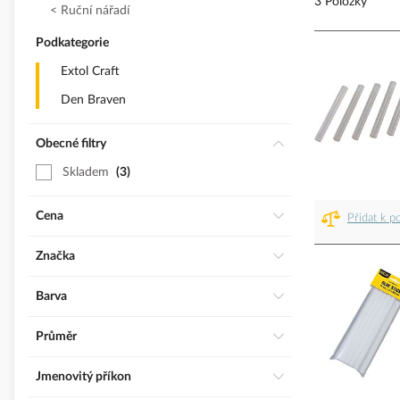
3 Položky
Ruční nářadí
Podkategorie
Extol Craft
Den Braven
Obecné filtry
Skladem
3
Cena
Přidat k p
Značka
Barva
Průměr
Jmenovitý příkon