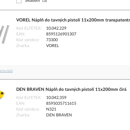
Skladem
(3)
VOREL Náplň do tavných pistolí 11x200mm transpatentn
Kód ELFETEX
10.042.229
EAN
8595126901307
Kód výrobce
73300
Značka
VOREL
orovnání
DEN BRAVEN Náplň do tavných pistolí 11x200mm čirá
Kód ELFETEX
10.042.359
EAN
8595035711615
Kód výrobce
N321
Značka
DEN BRAVEN