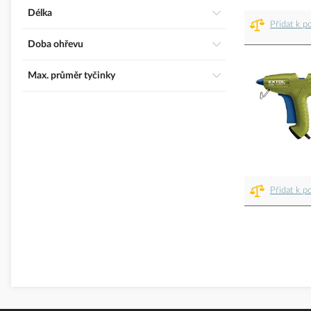
Délka
Přidat k p
Doba ohřevu
Max. průměr tyčinky
Přidat k p