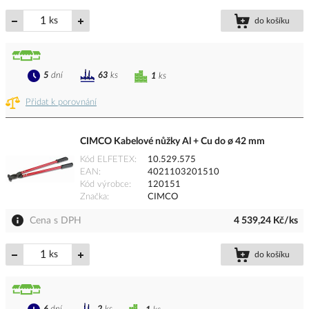
ks
do košíku
5
dní
63
ks
1
ks
Přidat k porovnání
CIMCO Kabelové nůžky Al + Cu do ø 42 mm
Kód ELFETEX
10.529.575
EAN
4021103201510
Kód výrobce
120151
Značka
CIMCO
Cena s DPH
4 539,24 Kč/ks
ks
do košíku