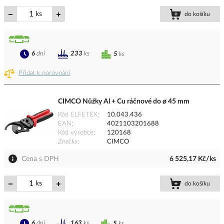
ks
do košíku
6
dní
233
ks
5
ks
Přidat k porovnání
CIMCO Nůžky Al + Cu ráčnové do ø 45 mm
Kód ELFETEX
10.043.436
EAN
4021103201688
Kód výrobce
120168
Značka
CIMCO
Cena s DPH
6 525,17 Kč/ks
ks
do košíku
6
dní
163
ks
5
ks