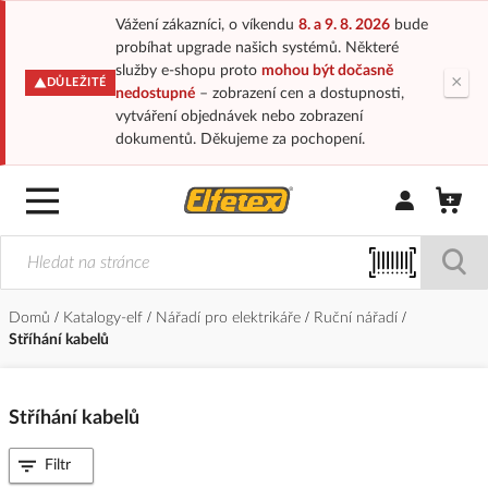
Vážení zákazníci, o víkendu
8. a 9. 8. 2026
bude
probíhat upgrade našich systémů. Některé
služby e-shopu proto
mohou být dočasně
×
DŮLEŽITÉ
nedostupné
– zobrazení cen a dostupnosti,
vytváření objednávek nebo zobrazení
dokumentů. Děkujeme za pochopení.
Přihlásit/Regi
Domů
Katalogy-elf
Nářadí pro elektrikáře
Ruční nářadí
Stříhání kabelů
Stříhání kabelů
Filtr