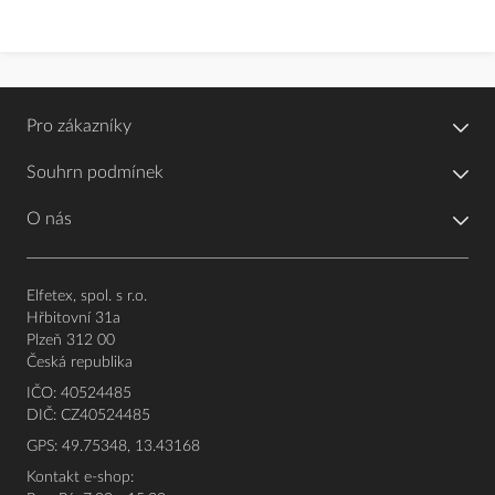
Pro zákazníky
Souhrn podmínek
O nás
Elfetex, spol. s r.o.
Hřbitovní 31a
Plzeň 312 00
Česká republika
IČO: 40524485
DIČ: CZ40524485
GPS: 49.75348, 13.43168
Kontakt e-shop: