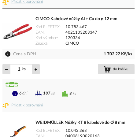
Přidat k porovnání
CIMCO Kabelové nůžky Al + Cu do ø 12 mm
Kód ELFETEX
10.783.467
EAN
4021103203347
Kód výrobce
120334
Značka
CIMCO
Cena s DPH
1 702,22 Kč/ks
ks
do košíku
6
dní
187
ks
8
ks
Přidat k porovnání
WEIDMÜLLER Nůžky KT 8 kabelové do Ø 8 mm
Kód ELFETEX
10.042.368
EAN
04008190020163