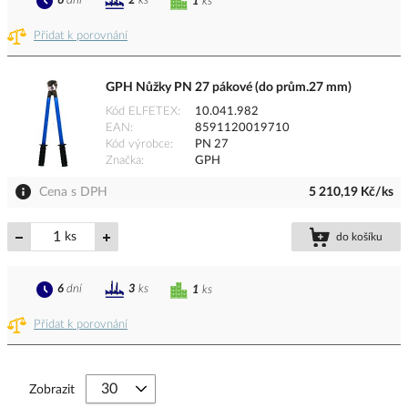
6
dní
2
ks
1
ks
Přidat k porovnání
GPH Nůžky PN 27 pákové (do prům.27 mm)
Kód ELFETEX
10.041.982
EAN
8591120019710
Kód výrobce
PN 27
Značka
GPH
Cena s DPH
5 210,19 Kč/ks
ks
do košíku
6
dní
3
ks
1
ks
Přidat k porovnání
Zobrazit