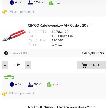
6
dní
124
ks
4
ks
Přidat k porovnání
CIMCO Kabelové nůžky Al + Cu do ø 20 mm
Kód ELFETEX
10.783.470
EAN
4021103203408
Kód výrobce
120340
Značka
CIMCO
Cena s DPH
1 405,00 Kč/ks
ks
do košíku
6
dní
82
ks
4
ks
Přidat k porovnání
NG TOOL Nůžky SH 620 ráčnové do ø 62 mm