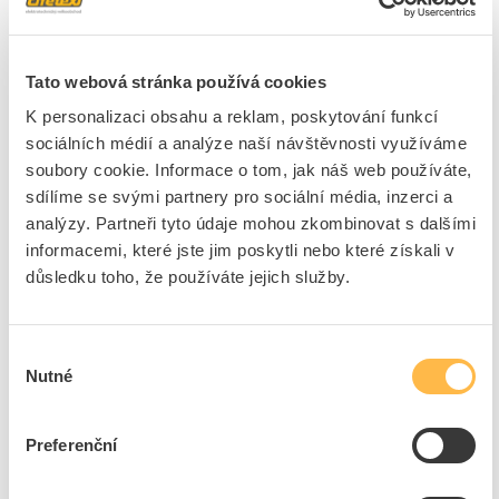
Kód ELFETEX
10.041.488
EAN
4016705130207
Kód výrobce
05103020
Značka
PROTEC.CLASS
Tato webová stránka používá cookies
Cena s DPH
1 571,12 Kč/ks
K personalizaci obsahu a reklam, poskytování funkcí
sociálních médií a analýze naší návštěvnosti využíváme
ks
do košíku
soubory cookie. Informace o tom, jak náš web používáte,
sdílíme se svými partnery pro sociální média, inzerci a
analýzy. Partneři tyto údaje mohou zkombinovat s dalšími
informacemi, které jste jim poskytli nebo které získali v
8
dní
14
ks
5
ks
důsledku toho, že používáte jejich služby.
Přidat k porovnání
Výběr
CIMCO Kabelové nůžky Al + Cu do ø 12 mm
Nutné
souhlasu
Kód ELFETEX
10.783.465
EAN
4021103203309
Kód výrobce
120330
Preferenční
Značka
CIMCO
Cena s DPH
1 330,70 Kč/ks