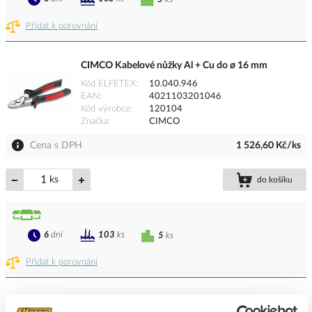
Přidat k porovnání
CIMCO Kabelové nůžky Al + Cu do ø 16 mm
Kód ELFETEX
10.040.946
EAN
4021103201046
Kód výrobce
120104
Značka
CIMCO
Cena s DPH
1 526,60 Kč/ks
ks
do košíku
6
dní
103
ks
5
ks
Přidat k porovnání
PROTEC Nůžky kabelové jednoruční 180mm