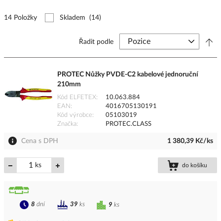
14 Položky
Skladem
(14)
Řadit podle
PROTEC Nůžky PVDE-C2 kabelové jednoruční
210mm
Kód ELFETEX
10.063.884
EAN
4016705130191
Kód výrobce
05103019
Značka
PROTEC.CLASS
Cena s DPH
1 380,39 Kč/ks
ks
do košíku
8
dní
39
ks
9
ks