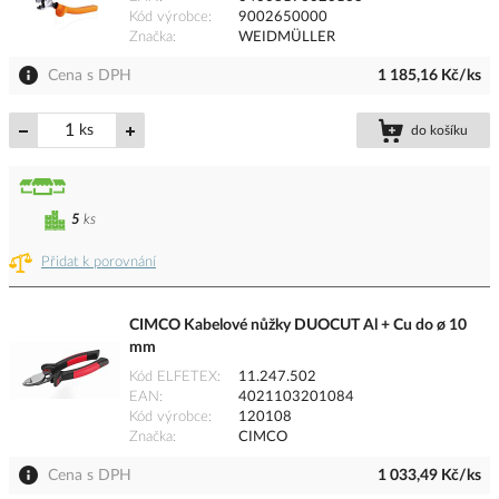
Kód výrobce
9002650000
Značka
WEIDMÜLLER
Cena s DPH
1 185,16 Kč/ks
ks
do košíku
5
ks
Přidat k porovnání
CIMCO Kabelové nůžky DUOCUT Al + Cu do ø 10
mm
Kód ELFETEX
11.247.502
EAN
4021103201084
Kód výrobce
120108
Značka
CIMCO
Cena s DPH
1 033,49 Kč/ks