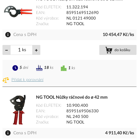
Kód ELFETEX
11.322.194
EAN
8595169512690
Kód výrobce
NL 0121 49000
Značka
NG TOOL
Cena s DPH
10 454,47 Kč/ks
ks
do košíku
5
dní
18
ks
1
ks
Přidat k porovnání
NG TOOL Nůžky ráčnové do ø 42 mm
Kód ELFETEX
10.900.400
EAN
8595169506330
Kód výrobce
NL 240 500
Značka
NG TOOL
Cena s DPH
4 911,40 Kč/ks