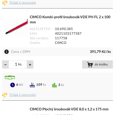
Přidat k porovnání
CIMCO Kombi-profil šroubovák VDE PH FL 2 x 100
mm
Kód ELFETEX
10.690.385
EAN
4021103177587
Kód výrobce
117758
Značka
CIMCO
Cena s DPH
391,79 Kč/ks
ks
do košíku
6
dní
109
ks
3
ks
Přidat k porovnání
CIMCO Plochý šroubovák VDE 8,0 x 1,2 x 175 mm