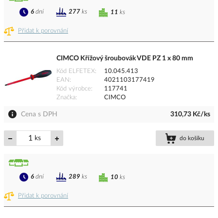
6
dní
277
ks
11
ks
Přidat k porovnání
CIMCO Křížový šroubovák VDE PZ 1 x 80 mm
Kód ELFETEX
10.045.413
EAN
4021103177419
Kód výrobce
117741
Značka
CIMCO
Cena s DPH
310,73 Kč/ks
ks
do košíku
6
dní
289
ks
10
ks
Přidat k porovnání