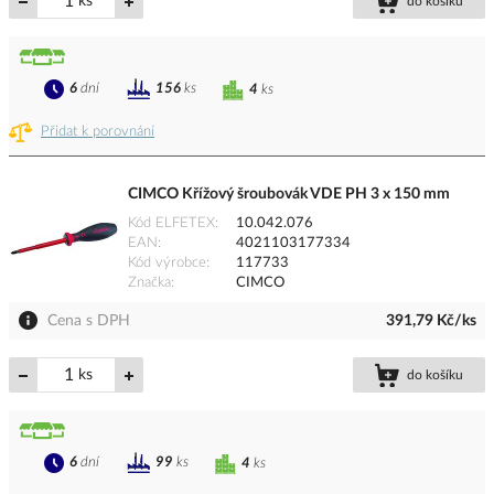
ks
do košíku
6
dní
156
ks
4
ks
Přidat k porovnání
CIMCO Křížový šroubovák VDE PH 3 x 150 mm
Kód ELFETEX
10.042.076
EAN
4021103177334
Kód výrobce
117733
Značka
CIMCO
Cena s DPH
391,79 Kč/ks
ks
do košíku
6
dní
99
ks
4
ks