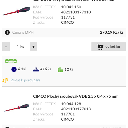
Kód ELFETEX
10.042.150
EAN
4021103177310
Kód výrobce
117731
Značka
CIMCO
Cena s DPH
270,19 Kč/ks
ks
do košíku
6
dní
416
ks
12
ks
Přidat k porovnání
CIMCO Plochý šroubovák VDE 2,5 x 0,4 x 75 mm
Kód ELFETEX
10.044.128
EAN
4021103177013
Kód výrobce
117701
Značka
CIMCO