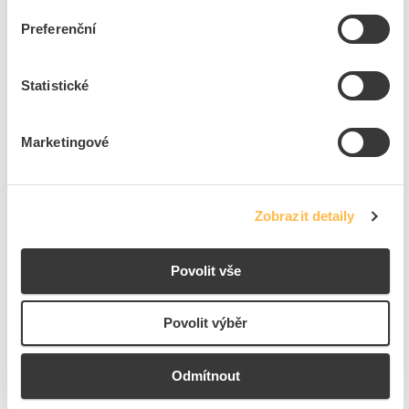
Preferenční
6
dní
235
ks
6
ks
Přidat k porovnání
Statistické
CIMCO Sada šroubováků kombi-profil PH VDE (2 ks)
Marketingové
Kód ELFETEX
11.202.425
EAN
4021103177495
Kód výrobce
117749
Značka
CIMCO
Zobrazit detaily
Cena s DPH
743,04 Kč/Sada
Povolit vše
Sada
do košíku
Povolit výběr
6
dní
29
Sada
5
Sada
Odmítnout
Přidat k porovnání