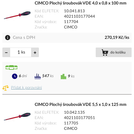
CIMCO Plochý šroubovák VDE 4,0 x 0,8 x 100 mm
Kód ELFETEX
10.041.813
EAN
4021103177044
Kód výrobce
117704
Značka
CIMCO
Cena s DPH
270,19 Kč/ks
ks
do košíku
6
dní
547
ks
9
ks
Přidat k porovnání
CIMCO Plochý šroubovák VDE 5,5 x 1,0 x 125 mm
Kód ELFETEX
10.042.135
EAN
4021103177051
Kód výrobce
117705
Značka
CIMCO