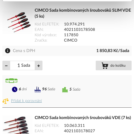
CIMCO Sada kombinovaných šroubováků SLIM VDE
(5 ks)
Kód ELFETEX
10.974.291
EAN
4021103178508
Kód výrobce
117850
Značka
CIMCO
Cena s DPH
1 850,83 Kč/Sada
Sada
do košíku
6
dní
96
Sada
5
Sada
Přidat k porovnání
CIMCO Sada kombinovaných šroubováků VDE (7 ks)
Kód ELFETEX
10.063.311
EAN
4021103178027