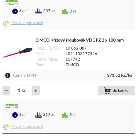
6
dní
237
ks
8
ks
Přidat k porovnání
CIMCO Křížový šroubovák VDE PZ 2 x 100 mm
Kód ELFETEX
10.062.087
EAN
4021103177426
Kód výrobce
117742
Značka
CIMCO
Cena s DPH
371,52 Kč/ks
ks
do košíku
6
dní
217
ks
8
ks
Přidat k porovnání