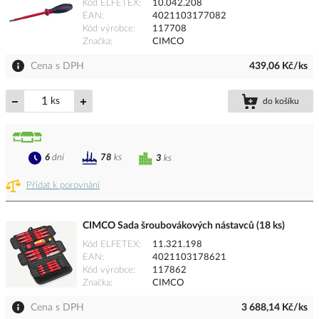
Kód ELFETEX
10.042.208
EAN
4021103177082
Kód výrobce
117708
Značka
CIMCO
Cena s DPH
439,06 Kč/ks
ks
do košíku
6
dní
78
ks
3
ks
Přidat k porovnání
CIMCO Sada šroubovákových nástavců (18 ks)
Kód ELFETEX
11.321.198
EAN
4021103178621
Kód výrobce
117862
Značka
CIMCO
Cena s DPH
3 688,14 Kč/ks