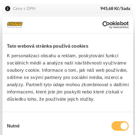
Cena s DPH
945,68 Kč/Sada
Sada
do košíku
Tato webová stránka používá cookies
6
dní
2085
Sada
6
Sada
K personalizaci obsahu a reklam, poskytování funkcí
Přidat k porovnání
sociálních médií a analýze naší návštěvnosti využíváme
soubory cookie. Informace o tom, jak náš web používáte,
CIMCO Křížový šroubovák VDE PH 0 x 60
sdílíme se svými partnery pro sociální média, inzerci a
analýzy. Partneři tyto údaje mohou zkombinovat s dalšími
Kód ELFETEX
10.042.182
EAN
4021103177303
informacemi, které jste jim poskytli nebo které získali v
Kód výrobce
117730
důsledku toho, že používáte jejich služby.
Značka
CIMCO
Cena s DPH
256,69 Kč/ks
Výběr
Nutné
ks
do košíku
souhlasu