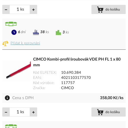
ks
do košíku
6
dní
38
ks
3
ks
Přidat k porovnání
CIMCO Kombi-profil šroubovák VDE PH FL 1 x 80
mm
Kód ELFETEX
10.690.384
EAN
4021103177570
Kód výrobce
117757
Značka
CIMCO
Cena s DPH
358,00 Kč/ks
ks
do košíku