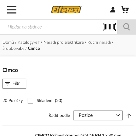
Přihlásit/Regi
Domů
Katalogy-elf
Nářadí pro elektrikáře
Ruční nářadí
Šroubováky
Cimco
Cimco
Filtr
20 Položky
Skladem
(20)
Řadit podle
CIMCO Křížový šroubovák VDE PH 1 x 80 mm