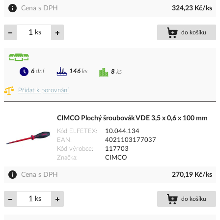
Cena s DPH
324,23 Kč/ks
ks
do košíku
6
dní
146
ks
8
ks
Přidat k porovnání
CIMCO Plochý šroubovák VDE 3,5 x 0,6 x 100 mm
Kód ELFETEX
10.044.134
EAN
4021103177037
Kód výrobce
117703
Značka
CIMCO
Cena s DPH
270,19 Kč/ks
ks
do košíku