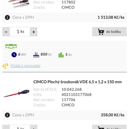
Kód výrobce
117802
Značka
CIMCO
Cena s DPH
1 513,08 Kč/ks
ks
do košíku
6
dní
800
ks
5
ks
Přidat k porovnání
CIMCO Plochý šroubovák VDE 6,5 x 1,2 x 150 mm
Kód ELFETEX
10.042.268
EAN
4021103177068
Kód výrobce
117706
Značka
CIMCO
Cena s DPH
358,00 Kč/ks