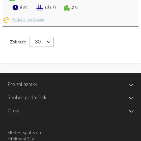
6
dní
131
ks
2
ks
Přidat k porovnání
Zobrazit
Pro zákazníky
Souhrn podmínek
O nás
Elfetex, spol. s r.o.
Hřbitovní 31a