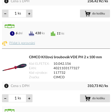
Cena s DPH
236,42 Kč/ks
ks
do košíku
6
dní
430
ks
11
ks
Přidat k porovnání
CIMCO Křížový šroubovák VDE PH 2 x 100 mm
Kód ELFETEX
10.042.156
EAN
4021103177327
Kód výrobce
117732
Značka
CIMCO
Cena s DPH
310,73 Kč/ks
ks
do košíku