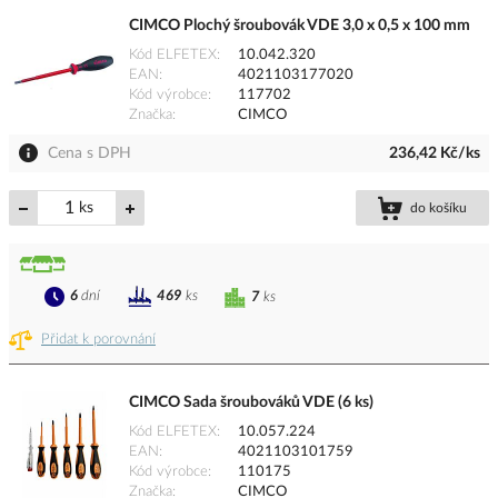
CIMCO Plochý šroubovák VDE 3,0 x 0,5 x 100 mm
Kód ELFETEX
10.042.320
EAN
4021103177020
Kód výrobce
117702
Značka
CIMCO
Cena s DPH
236,42 Kč/ks
ks
do košíku
6
dní
469
ks
7
ks
Přidat k porovnání
CIMCO Sada šroubováků VDE (6 ks)
Kód ELFETEX
10.057.224
EAN
4021103101759
Kód výrobce
110175
Značka
CIMCO