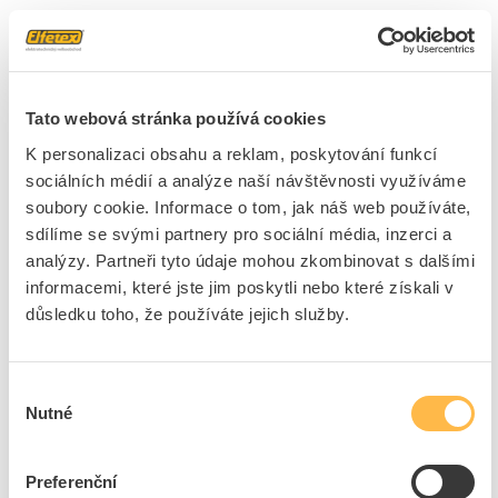
1 položka
Skladem
(1)
Řadit podle
Tato webová stránka používá cookies
K personalizaci obsahu a reklam, poskytování funkcí
ETELEC Gel FLO 950 mazivo na protahování kabelů
sociálních médií a analýze naší návštěvnosti využíváme
Kód ELFETEX
11.116.546
soubory cookie. Informace o tom, jak náš web používáte,
EAN
8033501680633
sdílíme se svými partnery pro sociální média, inzerci a
Kód výrobce
1055901
Značka
ETELEC
analýzy. Partneři tyto údaje mohou zkombinovat s dalšími
informacemi, které jste jim poskytli nebo které získali v
Cena s DPH
355,26 Kč/ks
důsledku toho, že používáte jejich služby.
ks
do košíku
Výběr
Nutné
souhlasu
5
dní
91
ks
1
ks
Preferenční
Přidat k porovnání