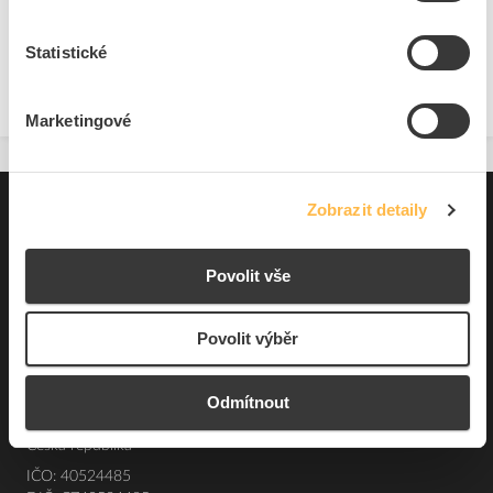
Statistické
Zobrazit
Marketingové
Zobrazit detaily
Pro zákazníky
Souhrn podmínek
Povolit vše
O nás
Povolit výběr
Elfetex, spol. s r.o.
Odmítnout
Hřbitovní 31a
Plzeň 312 00
Česká republika
IČO: 40524485