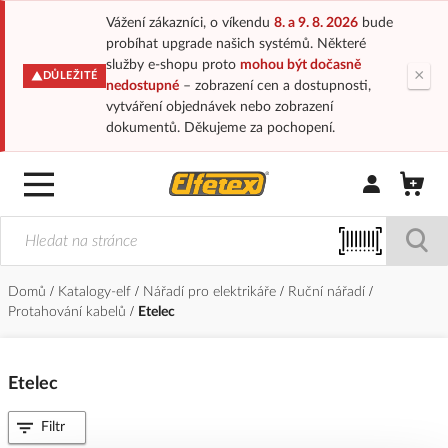
Vážení zákazníci, o víkendu
8. a 9. 8. 2026
bude
probíhat upgrade našich systémů. Některé
služby e-shopu proto
mohou být dočasně
×
DŮLEŽITÉ
nedostupné
– zobrazení cen a dostupnosti,
vytváření objednávek nebo zobrazení
dokumentů. Děkujeme za pochopení.
Přihlásit/Regi
Domů
Katalogy-elf
Nářadí pro elektrikáře
Ruční nářadí
Protahování kabelů
Etelec
Etelec
Filtr