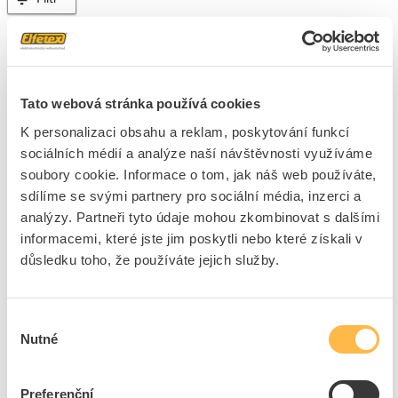
1 položka
Skladem
(1)
Řadit podle
Tato webová stránka používá cookies
K personalizaci obsahu a reklam, poskytování funkcí
sociálních médií a analýze naší návštěvnosti využíváme
WEIDMÜLLER Popisovač STI-S popisovací černé
soubory cookie. Informace o tom, jak náš web používáte,
Kód ELFETEX
10.068.534
EAN
04008190017026
sdílíme se svými partnery pro sociální média, inzerci a
Kód výrobce
0508401694
analýzy. Partneři tyto údaje mohou zkombinovat s dalšími
Značka
WEIDMÜLLER
informacemi, které jste jim poskytli nebo které získali v
Cena s DPH
210,13 Kč/ks
důsledku toho, že používáte jejich služby.
ks
do košíku
Výběr
Nutné
souhlasu
10
ks
Preferenční