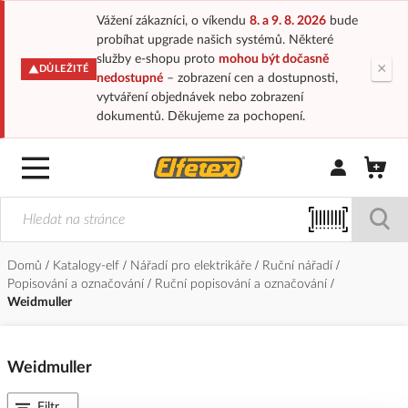
Vážení zákazníci, o víkendu
8. a 9. 8. 2026
bude
probíhat upgrade našich systémů. Některé
služby e-shopu proto
mohou být dočasně
×
DŮLEŽITÉ
nedostupné
– zobrazení cen a dostupnosti,
vytváření objednávek nebo zobrazení
dokumentů. Děkujeme za pochopení.
Přihlásit/Regi
Domů
Katalogy-elf
Nářadí pro elektrikáře
Ruční nářadí
Popisování a označování
Ruční popisování a označování
Weidmuller
Weidmuller
Filtr