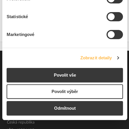
Přidat k porovnání
Statistické
Zobrazit
Marketingové
Zobrazit detaily
Pro zákazníky
Souhrn podmínek
Povolit vše
O nás
Povolit výběr
Elfetex, spol. s r.o.
Odmítnout
Hřbitovní 31a
Plzeň 312 00
Česká republika