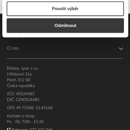
Povolit výběr
Pro zákazníky
Odmítnout
Souhrn podmínek
O nás
Elfetex, spol. s r.o.
Hřbitovní 31a
Plzeň 312 00
Česká republika
IČO: 40524485
DIČ: CZ40524485
GPS: 49.75348, 13.43168
Kontakt e-shop:
Po - Pá: 7:00 - 15:30