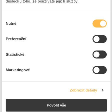
důsledku toho, že používáte jejich služby.
NAPRO Popisovač bílý
Kód ELFETEX
10.043.145
Výběr
EAN
8591952159738
Nutné
souhlasu
Kód výrobce
3.5841
Značka
NAPRO
Preferenční
Cena s DPH
81,32 Kč/ks
ks
do košíku
Statistické
Marketingové
82
ks
Přidat k porovnání
Zobrazit detaily
Zobrazit
Povolit vše