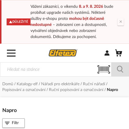
Vážení zákazníci, o víkendu
8. a 9. 8. 2026
bude
probíhat upgrade našich systémů. Některé
služby e-shopu proto
mohou být dočasně
×
DŮLEŽITÉ
nedostupné
– zobrazení cen a dostupnosti,
vytváření objednávek nebo zobrazení
dokumentů. Děkujeme za pochopení.
Přihlásit/Regi
Domů
Katalogy-elf
Nářadí pro elektrikáře
Ruční nářadí
Popisování a označování
Ruční popisování a označování
Napro
Napro
Filtr