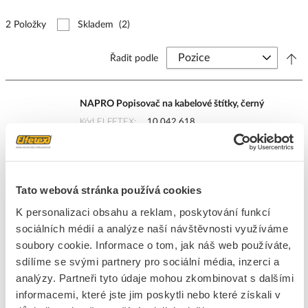
2 Položky
Skladem
(2)
Řadit podle
NAPRO Popisovač na kabelové štítky, černý
Kód ELFETEX
10.042.618
EAN
8594021531435
Kód výrobce
3.584
Značka
NAPRO
Cena s DPH
24,91 Kč/ks
Tato webová stránka používá cookies
K personalizaci obsahu a reklam, poskytování funkcí
ks
do košíku
sociálních médií a analýze naší návštěvnosti využíváme
soubory cookie. Informace o tom, jak náš web používáte,
sdílíme se svými partnery pro sociální média, inzerci a
103
ks
analýzy. Partneři tyto údaje mohou zkombinovat s dalšími
informacemi, které jste jim poskytli nebo které získali v
Přidat k porovnání