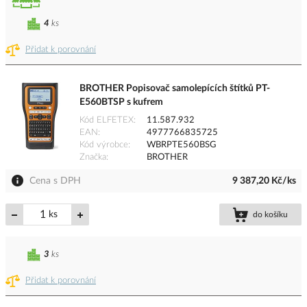
4
ks
Přidat k porovnání
BROTHER Popisovač samolepících štítků PT-
E560BTSP s kufrem
Kód ELFETEX
11.587.932
EAN
4977766835725
Kód výrobce
WBRPTE560BSG
Značka
BROTHER
Cena s DPH
9 387,20 Kč/ks
ks
do košíku
3
ks
Přidat k porovnání