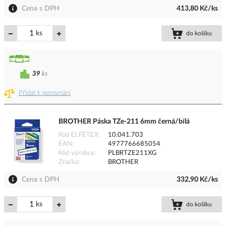
Cena s DPH
413,80 Kč/ks
ks
do košíku
39
ks
Přidat k porovnání
BROTHER Páska TZe-211 6mm černá/bílá
Kód ELFETEX
10.041.703
EAN
4977766685054
Kód výrobce
PLBRTZE211XG
Značka
BROTHER
Cena s DPH
332,90 Kč/ks
ks
do košíku