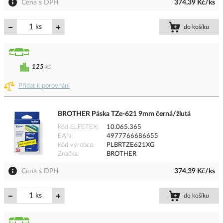
Cena s DPH
374,39 Kč/ks
ks
do košíku
125
ks
Přidat k porovnání
BROTHER Páska TZe-621 9mm černá/žlutá
Kód ELFETEX
10.065.365
EAN
4977766686655
Kód výrobce
PLBRTZE621XG
Značka
BROTHER
Cena s DPH
374,39 Kč/ks
ks
do košíku