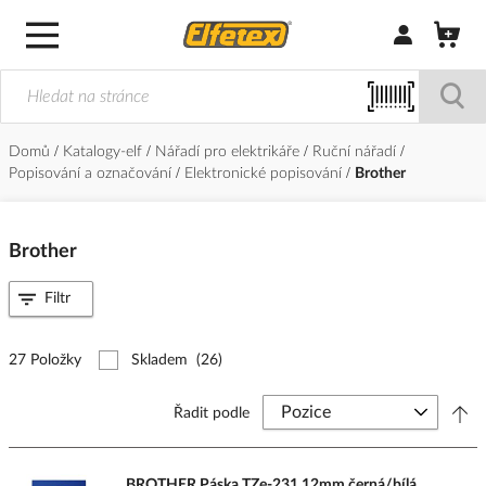
Přihlásit/Regi
Domů
Katalogy-elf
Nářadí pro elektrikáře
Ruční nářadí
Popisování a označování
Elektronické popisování
Brother
Brother
Filtr
27 Položky
Skladem
(26)
Řadit podle
BROTHER Páska TZe-231 12mm černá/bílá