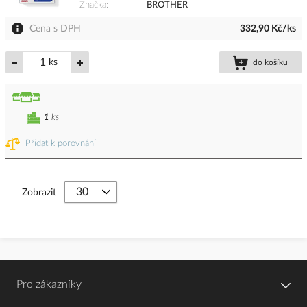
Značka
BROTHER
Cena s DPH
332,90 Kč/ks
ks
do košíku
1
ks
Přidat k porovnání
Zobrazit
Pro zákazníky