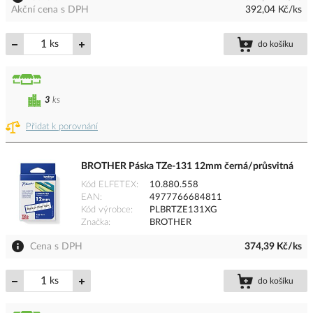
Akční cena s DPH
392,04 Kč/ks
ks
do košíku
3
ks
Přidat k porovnání
BROTHER Páska TZe-131 12mm černá/průsvitná
Kód ELFETEX
10.880.558
EAN
4977766684811
Kód výrobce
PLBRTZE131XG
Značka
BROTHER
Cena s DPH
374,39 Kč/ks
ks
do košíku