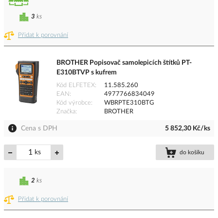
3
ks
Přidat k porovnání
BROTHER Popisovač samolepicích štítků PT-
E310BTVP s kufrem
Kód ELFETEX
11.585.260
EAN
4977766834049
Kód výrobce
WBRPTE310BTG
Značka
BROTHER
Cena s DPH
5 852,30 Kč/ks
ks
do košíku
2
ks
Přidat k porovnání