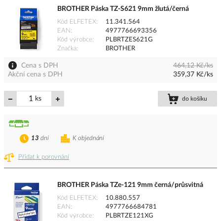
BROTHER Páska TZ-S621 9mm žlutá/černá
Kód ELFETEX
11.341.564
EAN
4977766693356
Kód výrobce
PLBRTZES621G
Značka
BROTHER
Cena s DPH
464,12 Kč/ks
Akční cena s DPH
359,37 Kč/ks
ks
do košíku
13
dní
K objednání
Přidat k porovnání
BROTHER Páska TZe-121 9mm černá/průsvitná
Kód ELFETEX
10.880.557
EAN
4977766684781
Kód výrobce
PLBRTZE121XG