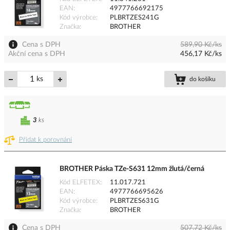
EAN
4977766692175
Kód výrobce
PLBRTZES241G
Značka
BROTHER
Cena s DPH
589,90 Kč/ks
Akční cena s DPH
456,17 Kč/ks
ks
do košíku
3
ks
Přidat k porovnání
BROTHER Páska TZe-S631 12mm žlutá/černá
Kód ELFETEX
11.017.721
EAN
4977766695626
Kód výrobce
PLBRTZES631G
Značka
BROTHER
Cena s DPH
507,72 Kč/ks