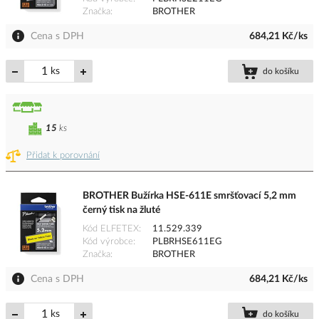
Značka
BROTHER
Cena s DPH
684,21 Kč/ks
ks
do košíku
15
ks
Přidat k porovnání
BROTHER Bužírka HSE-611E smršťovací 5,2 mm
černý tisk na žluté
Kód ELFETEX
11.529.339
Kód výrobce
PLBRHSE611EG
Značka
BROTHER
Cena s DPH
684,21 Kč/ks
ks
do košíku