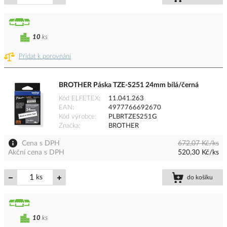
10
ks
Přidat k porovnání
BROTHER Páska TZE-S251 24mm bílá/černá
Kód ELFETEX
11.041.263
EAN
4977766692670
Kód výrobce
PLBRTZES251G
Značka
BROTHER
Cena s DPH
672,07 Kč/ks
Akční cena s DPH
520,30 Kč/ks
ks
do košíku
10
ks