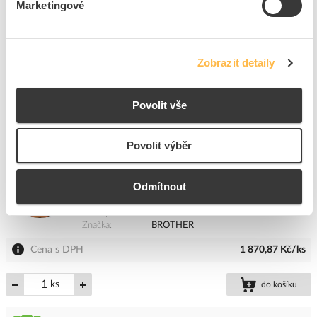
Marketingové
ks
do košíku
Zobrazit detaily
4
ks
Povolit vše
Přidat k porovnání
Povolit výběr
BROTHER Popisovač samolepících štítků PT-
E110VP s kufrem
Odmítnout
Kód ELFETEX
11.341.569
EAN
4977766774918
Kód výrobce
WBRPTE110VPG
Značka
BROTHER
Cena s DPH
1 870,87 Kč/ks
ks
do košíku