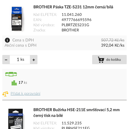
BROTHER Páska TZE-S231 12mm černá/bílá
Kód ELFETEX
11.041.260
EAN
4977766695596
Kód výrobce
PLBRTZES231G
Značka
BROTHER
Cena s DPH
507,72 Kč/ks
Akční cena s DPH
392,04 Kč/ks
ks
do košíku
17
ks
Přidat k porovnání
BROTHER Bužírka HSE-211E smršťovací 5,2 mm
černý tisk na bílé
Kód ELFETEX
11.529.235
Kód výrobce
PLBRHSE211EG