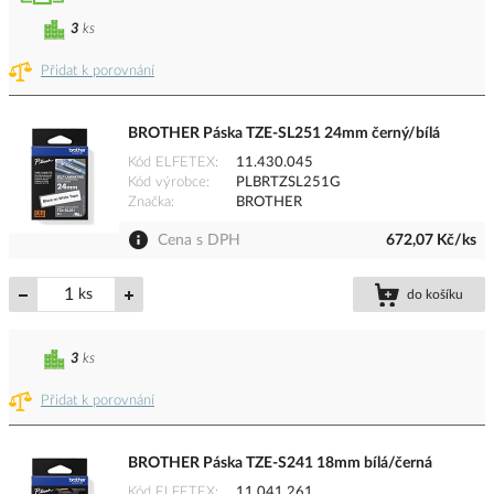
3
ks
Přidat k porovnání
BROTHER Páska TZE-SL251 24mm černý/bílá
Kód ELFETEX
11.430.045
Kód výrobce
PLBRTZSL251G
Značka
BROTHER
Cena s DPH
672,07 Kč/ks
ks
do košíku
3
ks
Přidat k porovnání
BROTHER Páska TZE-S241 18mm bílá/černá
Kód ELFETEX
11.041.261