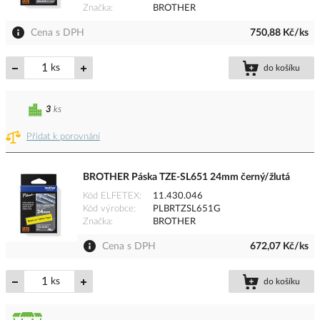
Značka
BROTHER
Cena s DPH
750,88 Kč/ks
ks
do košíku
3
ks
Přidat k porovnání
BROTHER Páska TZE-SL651 24mm černý/žlutá
Kód ELFETEX
11.430.046
Kód výrobce
PLBRTZSL651G
Značka
BROTHER
Cena s DPH
672,07 Kč/ks
ks
do košíku