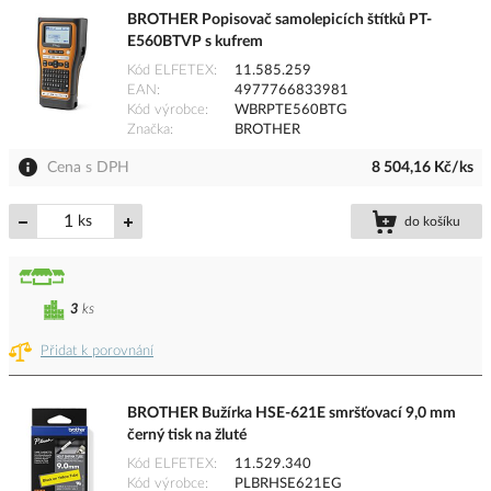
BROTHER Popisovač samolepicích štítků PT-
E560BTVP s kufrem
Kód ELFETEX
11.585.259
EAN
4977766833981
Kód výrobce
WBRPTE560BTG
Značka
BROTHER
Cena s DPH
8 504,16 Kč/ks
ks
do košíku
3
ks
Přidat k porovnání
BROTHER Bužírka HSE-621E smršťovací 9,0 mm
černý tisk na žluté
Kód ELFETEX
11.529.340
Kód výrobce
PLBRHSE621EG