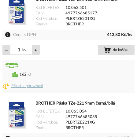
Kód ELFETEX
10.063.501
EAN
4977766685177
Kód výrobce
PLBRTZE231XG
Značka
BROTHER
Cena s DPH
413,80 Kč/ks
ks
do košíku
162
ks
Přidat k porovnání
BROTHER Páska TZe-221 9mm černá/bílá
Kód ELFETEX
10.063.054
EAN
4977766685085
Kód výrobce
PLBRTZE221XG
Značka
BROTHER