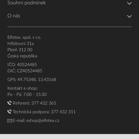
Souhrn podmínek
O nás
Elfetex, spol. s r.o.
Hřbitovní 31a
Plzeň 312 00
Česká republika
IČO: 40524485
DIČ: CZ40524485
GPS: 49.75348, 13.43168
Kontakt e-shop:
Po - Pá: 7:00 - 15:30
Referent:
377 432 365
Technická podpora: 377 432 311
E-mail:
eshop@elfetex.cz