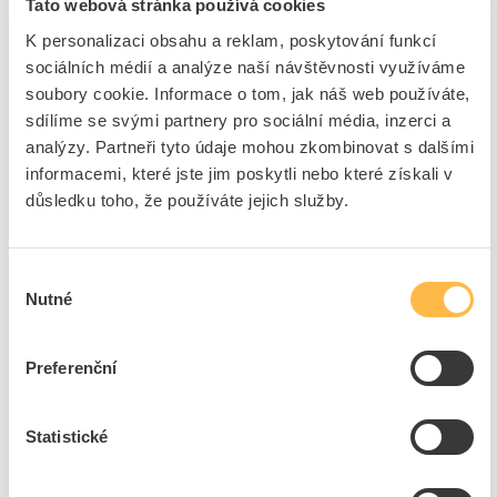
Tato webová stránka používá cookies
Kód ELFETEX
10.068.193
EAN
4977766685412
K personalizaci obsahu a reklam, poskytování funkcí
Kód výrobce
PLBRTZE251XG
sociálních médií a analýze naší návštěvnosti využíváme
Značka
BROTHER
soubory cookie. Informace o tom, jak náš web používáte,
Cena s DPH
576,88 Kč/ks
sdílíme se svými partnery pro sociální média, inzerci a
analýzy. Partneři tyto údaje mohou zkombinovat s dalšími
ks
do košíku
informacemi, které jste jim poskytli nebo které získali v
důsledku toho, že používáte jejich služby.
5
ks
Výběr
Nutné
Přidat k porovnání
souhlasu
BROTHER Bužírka HSE-231E smršťovací 11,2 mm
Preferenční
černý tisk na bílé
Kód ELFETEX
11.529.336
Kód výrobce
PLBRHSE231EG
Statistické
Značka
BROTHER
Cena s DPH
824,24 Kč/ks