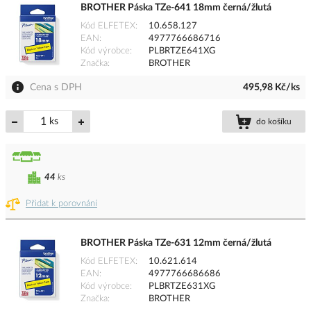
BROTHER Páska TZe-641 18mm černá/žlutá
Kód ELFETEX
10.658.127
EAN
4977766686716
Kód výrobce
PLBRTZE641XG
Značka
BROTHER
Cena s DPH
495,98 Kč/ks
ks
do košíku
44
ks
Přidat k porovnání
BROTHER Páska TZe-631 12mm černá/žlutá
Kód ELFETEX
10.621.614
EAN
4977766686686
Kód výrobce
PLBRTZE631XG
Značka
BROTHER