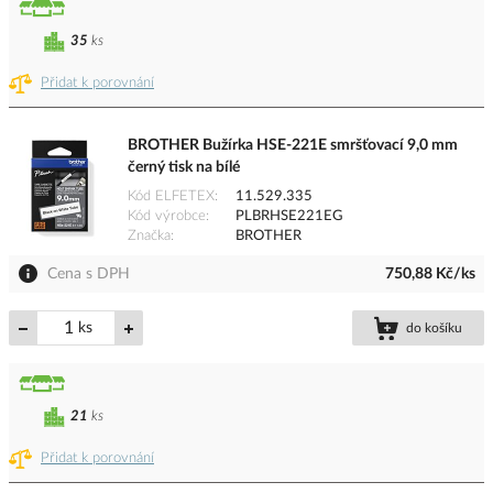
35
ks
Přidat k porovnání
BROTHER Bužírka HSE-221E smršťovací 9,0 mm
černý tisk na bílé
Kód ELFETEX
11.529.335
Kód výrobce
PLBRHSE221EG
Značka
BROTHER
Cena s DPH
750,88 Kč/ks
ks
do košíku
21
ks
Přidat k porovnání