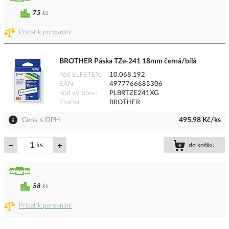
75
ks
Přidat k porovnání
BROTHER Páska TZe-241 18mm černá/bílá
Kód ELFETEX
10.068.192
EAN
4977766685306
Kód výrobce
PLBRTZE241XG
Značka
BROTHER
Cena s DPH
495,98 Kč/ks
ks
do košíku
58
ks
Přidat k porovnání