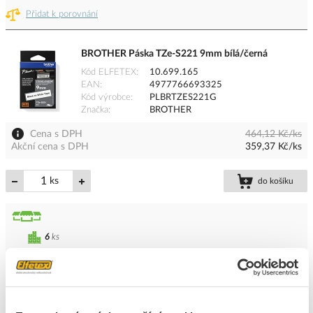
Přidat k porovnání
BROTHER Páska TZe-S221 9mm bílá/černá
Kód ELFETEX
10.699.165
EAN
4977766693325
Kód výrobce
PLBRTZES221G
Značka
BROTHER
Cena s DPH
464,12 Kč/ks
Akční cena s DPH
359,37 Kč/ks
ks
do košíku
6
ks
Přidat k porovnání
BROTHER Páska TZe-251 24mm bílá/černá