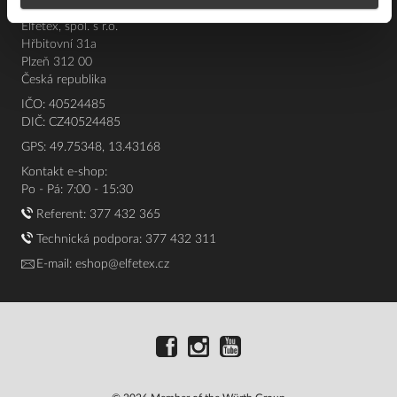
Elfetex, spol. s r.o.
Hřbitovní 31a
Plzeň 312 00
Česká republika
IČO: 40524485
DIČ: CZ40524485
GPS: 49.75348, 13.43168
Kontakt e-shop:
Po - Pá: 7:00 - 15:30
Referent:
377 432 365
Technická podpora: 377 432 311
E-mail:
eshop@elfetex.cz