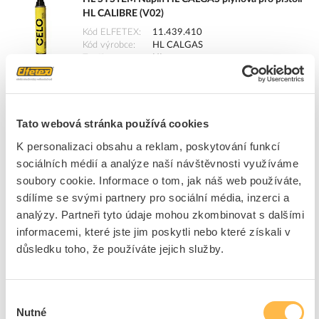
HL CALIBRE (V02)
Kód ELFETEX
11.439.410
Kód výrobce
HL CALGAS
Značka
HL
Cena s DPH
1 220,09 Kč/ks
ks
do košíku
Tato webová stránka používá cookies
K personalizaci obsahu a reklam, poskytování funkcí
sociálních médií a analýze naší návštěvnosti využíváme
6
ks
soubory cookie. Informace o tom, jak náš web používáte,
sdílíme se svými partnery pro sociální média, inzerci a
Přidat k porovnání
analýzy. Partneři tyto údaje mohou zkombinovat s dalšími
informacemi, které jste jim poskytli nebo které získali v
HL SYSTEM Pistole HL CALIBRE plynová
důsledku toho, že používáte jejich služby.
nastřelovací na 20 hřebů
Kód ELFETEX
11.399.326
Kód výrobce
HL CALIBRE
Výběr
Značka
HL
Nutné
souhlasu