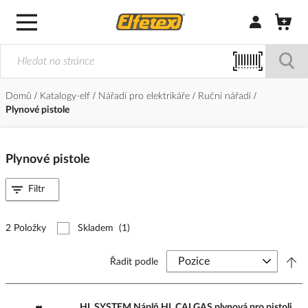
Přihlásit/Regi
Domů
Katalogy-elf
Nářadí pro elektrikáře
Ruční nářadí
Plynové pistole
Plynové pistole
Filtr
2 Položky
Skladem
(1)
Řadit podle
HL SYSTEM Náplň HL CALGAS plynová pro pistoli