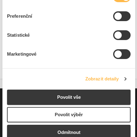
Dostupnost na pobočce
Cena na poptání
Preferenční
Pouze na poptání
Statistické
Přidat k porovnání
Marketingové
Zobrazit
Zobrazit detaily
Povolit vše
Pro zákazníky
Souhrn podmínek
Povolit výběr
O nás
Odmítnout