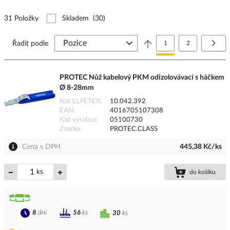
31 Položky
Skladem
(30)
Stránka
Právě si prohlížíte stránk
Stránka
Strá
Další
Řadit podle
1
2
PROTEC Nůž kabelový PKM odizolovávací s háčkem
Ø 8-28mm
Kód ELFETEX
10.042.392
EAN
4016705107308
Kód výrobce
05100730
Značka
PROTEC.CLASS
Cena s DPH
445,38 Kč/ks
ks
do košíku
8
dní
56
ks
30
ks