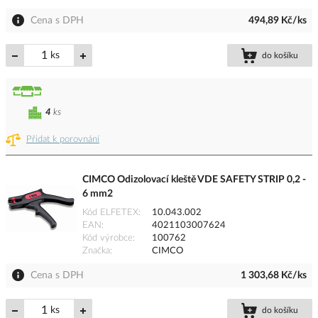
Cena s DPH
494,89 Kč/ks
ks
do košíku
4
ks
Přidat k porovnání
CIMCO Odizolovací kleště VDE SAFETY STRIP 0,2 -
6 mm2
Kód ELFETEX
10.043.002
EAN
4021103007624
Kód výrobce
100762
Značka
CIMCO
Cena s DPH
1 303,68 Kč/ks
ks
do košíku