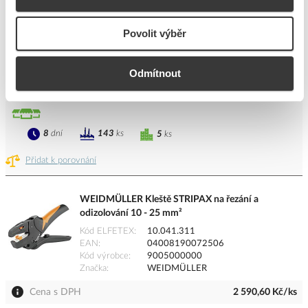
Kód výrobce
05101681
Značka
PROTEC.CLASS
Povolit výběr
Cena s DPH
359,60 Kč/ks
Odmítnout
ks
do košíku
8
dní
143
ks
5
ks
Přidat k porovnání
WEIDMÜLLER Kleště STRIPAX na řezání a
odizolování 10 - 25 mm²
Kód ELFETEX
10.041.311
EAN
04008190072506
Kód výrobce
9005000000
Značka
WEIDMÜLLER
Cena s DPH
2 590,60 Kč/ks