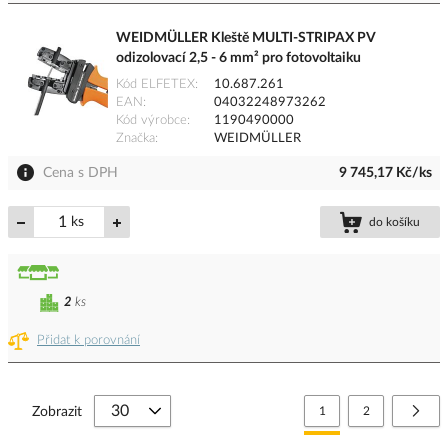
WEIDMÜLLER Kleště MULTI-STRIPAX PV
odizolovací 2,5 - 6 mm² pro fotovoltaiku
Kód ELFETEX
10.687.261
EAN
04032248973262
Kód výrobce
1190490000
Značka
WEIDMÜLLER
Cena s DPH
9 745,17 Kč/ks
ks
do košíku
2
ks
Přidat k porovnání
Stránka
Právě si prohlížíte stránk
Stránka
Strá
Další
Zobrazit
1
2