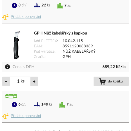
8
dní
22
ks
9
ks
Přidat k porovnání
GPH Nůž kabelářský s kapkou
Kód ELFETEX
10.042.115
EAN
8591120088389
Kód výrobce
NŮŽ KABELÁŘSKÝ
Značka
GPH
Cena s DPH
689,22 Kč/ks
ks
do košíku
6
dní
140
ks
7
ks
Přidat k porovnání