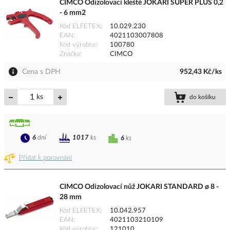
CIMCO Odizolovací kleště JOKARI SUPER PLUS 0,2
- 6 mm2
Kód ELFETEX
10.029.230
EAN
4021103007808
Kód výrobce
100780
Značka
CIMCO
Cena s DPH
952,43 Kč/ks
ks
do košíku
6
dní
1017
ks
6
ks
Přidat k porovnání
CIMCO Odizolovací nůž JOKARI STANDARD ø 8 -
28 mm
Kód ELFETEX
10.042.957
EAN
4021103210109
Kód výrobce
121010