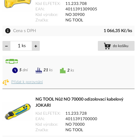
Kód ELFETEX
11.233.708
EAN
4011391309005
Kód výrobce
NO 30900
Značka
NG TOOL
Cena s DPH
1 066,35 Kč/ks
ks
do košíku
5
dní
21
ks
2
ks
Přidat k porovnání
NG TOOL Nůž NO 70000 odizolovací kabelový
JOKARI
Kód ELFETEX
11.233.728
EAN
4011391700000
Kód výrobce
NO 70000
Značka
NG TOOL