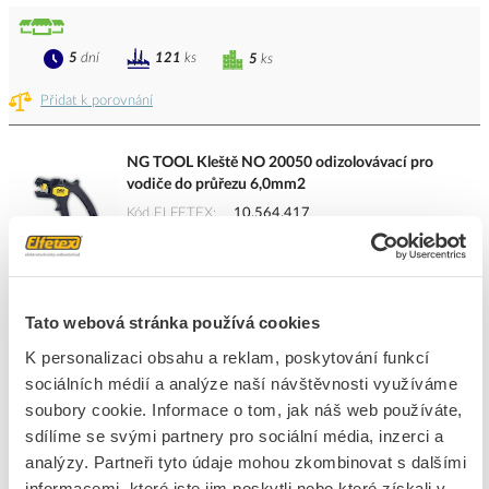
5
dní
121
ks
5
ks
Přidat k porovnání
NG TOOL Kleště NO 20050 odizolovávací pro
vodiče do průřezu 6,0mm2
Kód ELFETEX
10.564.417
EAN
8595169503582
Kód výrobce
NO 20050
Značka
NG TOOL
Cena s DPH
993,72 Kč/ks
Tato webová stránka používá cookies
K personalizaci obsahu a reklam, poskytování funkcí
ks
do košíku
sociálních médií a analýze naší návštěvnosti využíváme
soubory cookie. Informace o tom, jak náš web používáte,
sdílíme se svými partnery pro sociální média, inzerci a
5
dní
301
ks
5
ks
analýzy. Partneři tyto údaje mohou zkombinovat s dalšími
informacemi, které jste jim poskytli nebo které získali v