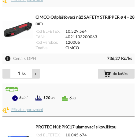
Přidat k porovnání
CIMCO Odplášťovací nůž SAFETY STRIPPER ø 4 - 28
mm
Kód ELFETEX
10.529.564
EAN
4021103200063
Kód výrobce
120006
Značka
CIMCO
Cena s DPH
736,27 Kč/ks
ks
do košíku
6
dní
120
ks
6
ks
Přidat k porovnání
PROTEC Nůž PKC17 ulamovací s kov.lištou
Kód ELFETEX
10.045.674