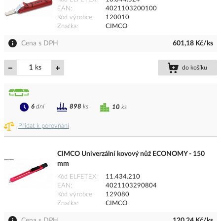
EAN
4021103200100
Kód výrobce
120010
Značka
CIMCO
Cena s DPH
601,18 Kč/ks
ks
do košíku
6
dní
898
ks
10
ks
Přidat k porovnání
CIMCO Univerzální kovový nůž ECONOMY - 150
mm
Kód ELFETEX
11.434.210
EAN
4021103290804
Kód výrobce
129080
Značka
CIMCO
Cena s DPH
120,24 Kč/ks