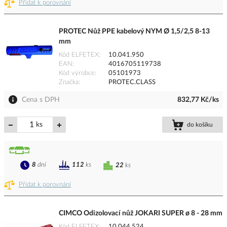
Přidat k porovnání
PROTEC Nůž PPE kabelový NYM Ø 1,5/2,5 8-13
mm
Kód ELFETEX
10.041.950
EAN
4016705119738
Kód výrobce
05101973
Značka
PROTEC.CLASS
Cena s DPH
832,77 Kč/ks
ks
do košíku
8
dní
112
ks
22
ks
Přidat k porovnání
CIMCO Odizolovací nůž JOKARI SUPER ø 8 - 28 mm
Kód ELFETEX
10.044.524