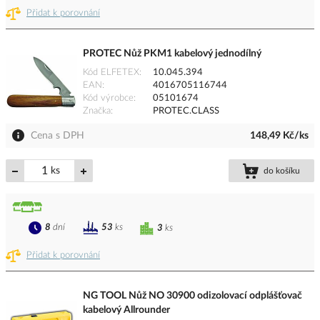
Přidat k porovnání
PROTEC Nůž PKM1 kabelový jednodílný
Kód ELFETEX
10.045.394
EAN
4016705116744
Kód výrobce
05101674
Značka
PROTEC.CLASS
Cena s DPH
148,49 Kč/ks
ks
do košíku
8
dní
53
ks
3
ks
Přidat k porovnání
NG TOOL Nůž NO 30900 odizolovací odplášťovač
kabelový Allrounder