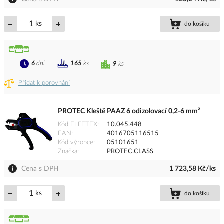
ks
do košíku
6
dní
165
ks
9
ks
Přidat k porovnání
PROTEC Kleště PAAZ 6 odizolovací 0,2-6 mm²
Kód ELFETEX
10.045.448
EAN
4016705116515
Kód výrobce
05101651
Značka
PROTEC.CLASS
Cena s DPH
1 723,58 Kč/ks
ks
do košíku