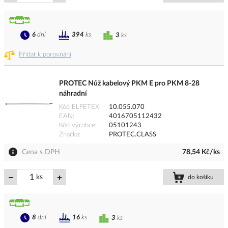
6
dní
394
ks
3
ks
Přidat k porovnání
PROTEC Nůž kabelový PKM E pro PKM 8-28
náhradní
Kód ELFETEX
10.055.070
EAN
4016705112432
Kód výrobce
05101243
Značka
PROTEC.CLASS
Cena s DPH
78,54 Kč/ks
ks
do košíku
8
dní
16
ks
3
ks