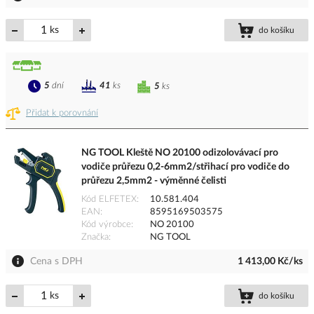
ks
do košíku
5
dní
41
ks
5
ks
Přidat k porovnání
NG TOOL Kleště NO 20100 odizolovávací pro
vodiče průřezu 0,2-6mm2/střihací pro vodiče do
průřezu 2,5mm2 - výměnné čelisti
Kód ELFETEX
10.581.404
EAN
8595169503575
Kód výrobce
NO 20100
Značka
NG TOOL
Cena s DPH
1 413,00 Kč/ks
ks
do košíku