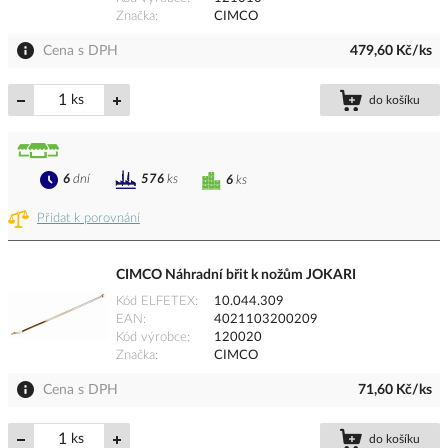
Značka
CIMCO
Cena s DPH
479,60 Kč/ks
ks
do košíku
6
dní
576
ks
6
ks
Přidat k porovnání
CIMCO Náhradní břit k nožům JOKARI
Kód ELFETEX
10.044.309
EAN
4021103200209
Kód výrobce
120020
Značka
CIMCO
Cena s DPH
71,60 Kč/ks
ks
do košíku