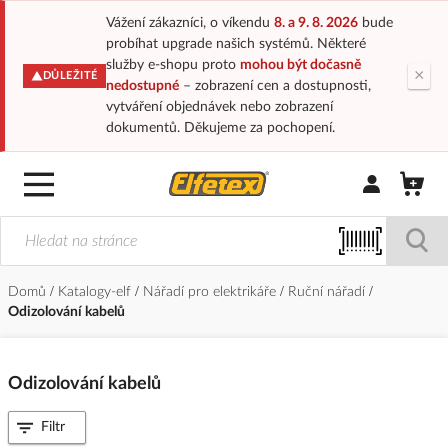
Vážení zákazníci, o víkendu
8. a 9. 8. 2026
bude
probíhat upgrade našich systémů. Některé
služby e-shopu proto
mohou být dočasně
×
DŮLEŽITÉ
nedostupné
– zobrazení cen a dostupnosti,
vytváření objednávek nebo zobrazení
dokumentů. Děkujeme za pochopení.
Přihlásit/Regi
Domů
Katalogy-elf
Nářadí pro elektrikáře
Ruční nářadí
Odizolování kabelů
Odizolování kabelů
Filtr