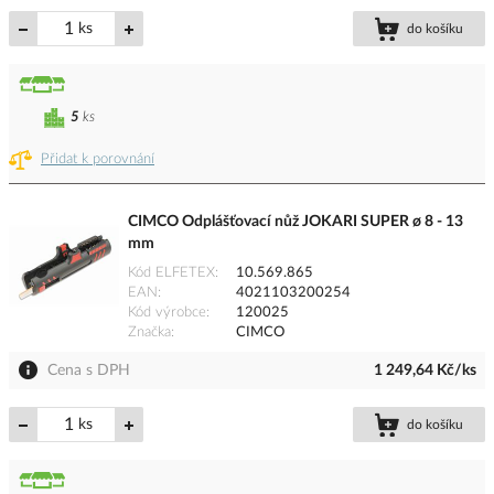
ks
do košíku
5
ks
Přidat k porovnání
CIMCO Odplášťovací nůž JOKARI SUPER ø 8 - 13
mm
Kód ELFETEX
10.569.865
EAN
4021103200254
Kód výrobce
120025
Značka
CIMCO
Cena s DPH
1 249,64 Kč/ks
ks
do košíku