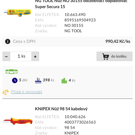
NG TOOL Nůž NO 30155 odizolovací odplášťovač
Super Secura 15
Kód ELFETEX
10.663.490
EAN
8595169504923
Kód výrobce
NO 30155
Značka
NG TOOL
Cena s DPH
990,42 Kč/ks
ks
do košíku
5
dní
398
ks
4
ks
Přidat k porovnání
KNIPEX Nůž 98 54 kabelový
Kód ELFETEX
10.040.626
EAN
4003773026563
Kód výrobce
98 54
Značka
KNIPEX