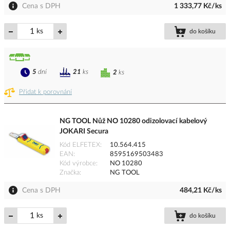
Cena s DPH
1 333,77 Kč/ks
ks
do košíku
5
dní
21
ks
2
ks
Přidat k porovnání
NG TOOL Nůž NO 10280 odizolovací kabelový
JOKARI Secura
Kód ELFETEX
10.564.415
EAN
8595169503483
Kód výrobce
NO 10280
Značka
NG TOOL
Cena s DPH
484,21 Kč/ks
ks
do košíku