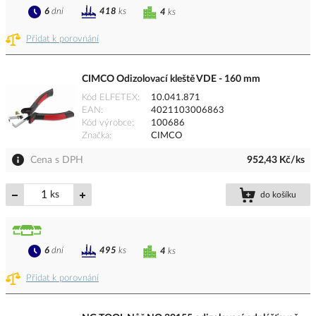
6
dní
418
ks
4
ks
Přidat k porovnání
CIMCO Odizolovací kleště VDE - 160 mm
Kód ELFETEX
10.041.871
EAN
4021103006863
Kód výrobce
100686
Značka
CIMCO
Cena s DPH
952,43 Kč/ks
ks
do košíku
6
dní
495
ks
4
ks
Přidat k porovnání