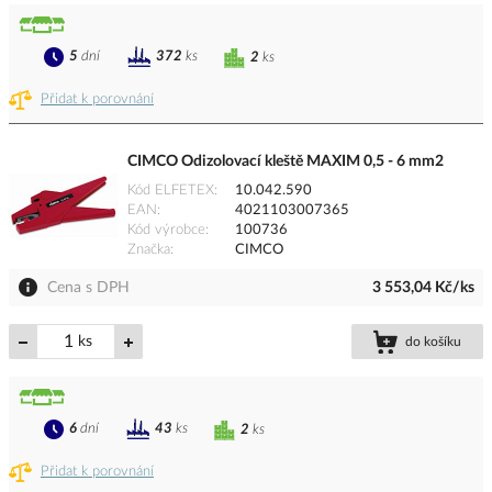
5
dní
372
ks
2
ks
Přidat k porovnání
CIMCO Odizolovací kleště MAXIM 0,5 - 6 mm2
Kód ELFETEX
10.042.590
EAN
4021103007365
Kód výrobce
100736
Značka
CIMCO
Cena s DPH
3 553,04 Kč/ks
ks
do košíku
6
dní
43
ks
2
ks
Přidat k porovnání