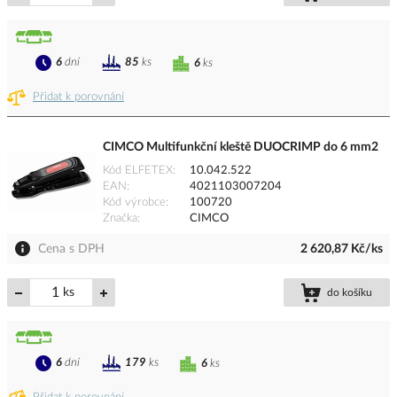
6
dní
85
ks
6
ks
Přidat k porovnání
CIMCO Multifunkční kleště DUOCRIMP do 6 mm2
Kód ELFETEX
10.042.522
EAN
4021103007204
Kód výrobce
100720
Značka
CIMCO
Cena s DPH
2 620,87 Kč/ks
ks
do košíku
6
dní
179
ks
6
ks