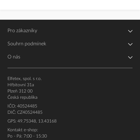
Pro zákazníky
Souhrn podmínek
O nás
Elfetex, spol. s r.o.
Hřbitovní 31a
Plzeň 312 00
Česká republika
IČO: 40524485
DIČ: CZ40524485
GPS: 49.75348, 13.43168
Kontakt e-shop:
Po - Pá: 7:00 - 15:30