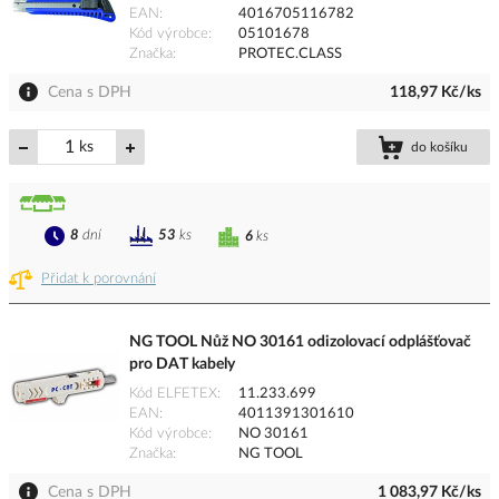
EAN
4016705116782
Kód výrobce
05101678
Značka
PROTEC.CLASS
Cena s DPH
118,97 Kč/ks
ks
do košíku
8
dní
53
ks
6
ks
Přidat k porovnání
NG TOOL Nůž NO 30161 odizolovací odplášťovač
pro DAT kabely
Kód ELFETEX
11.233.699
EAN
4011391301610
Kód výrobce
NO 30161
Značka
NG TOOL
Cena s DPH
1 083,97 Kč/ks