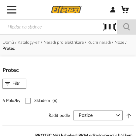
Přihlásit/Regi
Domů
Katalogy-elf
Nářadí pro elektrikáře
Ruční nářadí
Nože
Protec
Protec
Filtr
6 Položky
Skladem
(6)
Řadit podle
PROTEC Nůž kabelový PKM odizolovávací s háčkem