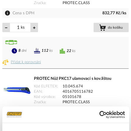
Značka
PROTEC.CLASS
Cena s DPH
832,77 Kč/ks
ks
do košíku
8
dní
112
ks
22
ks
Přidat k porovnání
PROTEC Nůž PKC17 ulamovací s kov.lištou
Kód ELFETEX
10.045.674
EAN
4016705116782
Kód výrobce
05101678
Značka
PROTEC.CLASS
Cena s DPH
118,97 Kč/ks
ks
do košíku