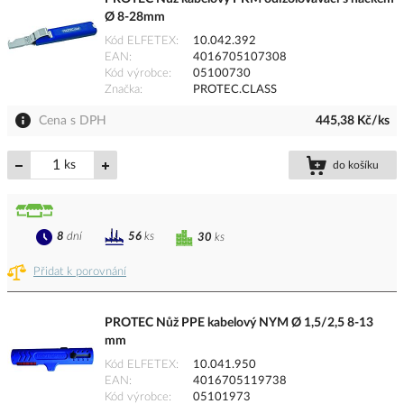
Ø 8-28mm
Kód ELFETEX
10.042.392
EAN
4016705107308
Kód výrobce
05100730
Značka
PROTEC.CLASS
Cena s DPH
445,38 Kč/ks
ks
do košíku
8
dní
56
ks
30
ks
Přidat k porovnání
PROTEC Nůž PPE kabelový NYM Ø 1,5/2,5 8-13
mm
Kód ELFETEX
10.041.950
EAN
4016705119738
Kód výrobce
05101973