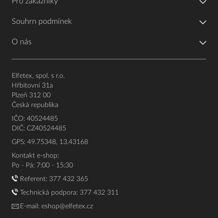
Pro zákazníky
Souhrn podmínek
O nás
Elfetex, spol. s r.o.
Hřbitovní 31a
Plzeň 312 00
Česká republika
IČO: 40524485
DIČ: CZ40524485
GPS: 49.75348, 13.43168
Kontakt e-shop:
Po - Pá: 7:00 - 15:30
Referent:
377 432 365
Technická podpora: 377 432 311
E-mail:
eshop@elfetex.cz