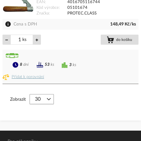
EAN
4016705116744
Kód výrobce
05101674
Značka
PROTEC.CLASS
Cena s DPH
148,49 Kč/ks
ks
do košíku
8
dní
53
ks
3
ks
Přidat k porovnání
Zobrazit