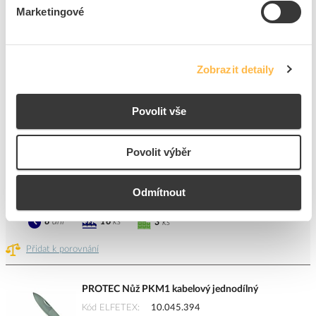
Marketingové
PROTEC Nůž kabelový PKM E pro PKM 8-28
náhradní
Zobrazit detaily
Kód ELFETEX
10.055.070
EAN
4016705112432
Kód výrobce
05101243
Značka
PROTEC.CLASS
Povolit vše
Cena s DPH
78,54 Kč/ks
Povolit výběr
ks
do košíku
Odmítnout
8
dní
16
ks
3
ks
Přidat k porovnání
PROTEC Nůž PKM1 kabelový jednodílný
Kód ELFETEX
10.045.394