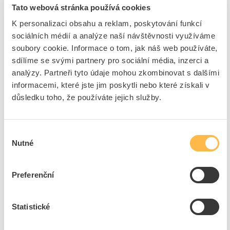
Tato webová stránka používá cookies
K personalizaci obsahu a reklam, poskytování funkcí
8
dní
53
ks
6
ks
sociálních médií a analýze naší návštěvnosti využíváme
soubory cookie. Informace o tom, jak náš web používáte,
Přidat k porovnání
sdílíme se svými partnery pro sociální média, inzerci a
analýzy. Partneři tyto údaje mohou zkombinovat s dalšími
PROTEC Nůž PAKM ulamovací čepel 22mm
informacemi, které jste jim poskytli nebo které získali v
Kód ELFETEX
10.041.702
důsledku toho, že používáte jejich služby.
EAN
4016705116812
Kód výrobce
05101681
Značka
PROTEC.CLASS
Výběr
Cena s DPH
359,60 Kč/ks
Nutné
souhlasu
ks
do košíku
Preferenční
Statistické
8
dní
143
ks
5
ks
Přidat k porovnání