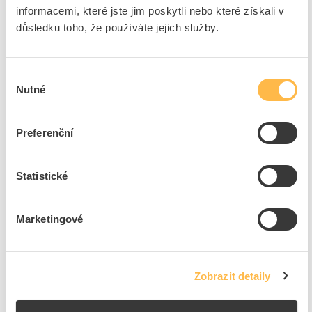
ks
do košíku
informacemi, které jste jim poskytli nebo které získali v
důsledku toho, že používáte jejich služby.
5
dní
23
ks
2
ks
Výběr
Přidat k porovnání
Nutné
souhlasu
NG TOOL Nůž NO 70000 odizolovací kabelový
Preferenční
JOKARI
Kód ELFETEX
11.233.728
EAN
4011391700000
Statistické
Kód výrobce
NO 70000
Značka
NG TOOL
Marketingové
Cena s DPH
1 333,77 Kč/ks
ks
do košíku
Zobrazit detaily
5
dní
22
ks
2
ks