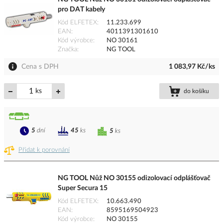
pro DAT kabely
Kód ELFETEX
11.233.699
EAN
4011391301610
Kód výrobce
NO 30161
Značka
NG TOOL
Cena s DPH
1 083,97 Kč/ks
ks
do košíku
5
dní
45
ks
5
ks
Přidat k porovnání
NG TOOL Nůž NO 30155 odizolovací odplášťovač
Super Secura 15
Kód ELFETEX
10.663.490
EAN
8595169504923
Kód výrobce
NO 30155