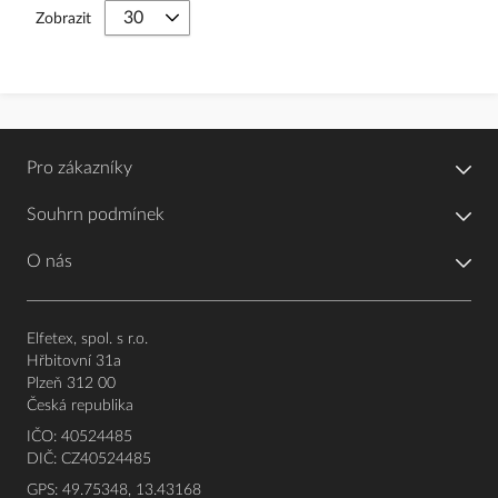
Zobrazit
Pro zákazníky
Souhrn podmínek
O nás
Elfetex, spol. s r.o.
Hřbitovní 31a
Plzeň 312 00
Česká republika
IČO: 40524485
DIČ: CZ40524485
GPS: 49.75348, 13.43168