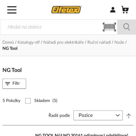
Přihlásit/Regi
Domů
Katalogy-elf
Nářadí pro elektrikáře
Ruční nářadí
Nože
NG Tool
NG Tool
Filtr
5 Položky
Skladem
(5)
Řadit podle
NG TOOL Nůž NO 30161 odizolovací odplášťovač