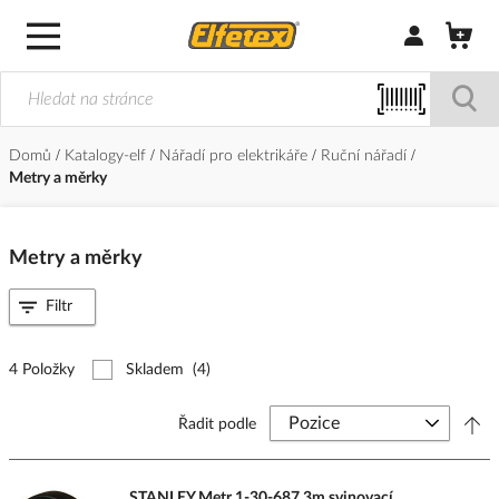
Přihlásit/Regi
Domů
Katalogy-elf
Nářadí pro elektrikáře
Ruční nářadí
Metry a měrky
Metry a měrky
Filtr
4 Položky
Skladem
(4)
Řadit podle
STANLEY Metr 1-30-687 3m svinovací