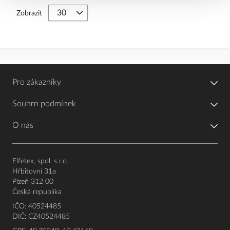
Zobrazit
Pro zákazníky
Souhrn podmínek
O nás
Elfetex, spol. s r.o.
Hřbitovní 31a
Plzeň 312 00
Česká republika
IČO: 40524485
DIČ: CZ40524485