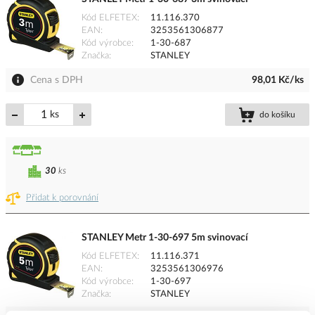
Kód ELFETEX
11.116.370
EAN
3253561306877
Kód výrobce
1-30-687
Značka
STANLEY
Cena s DPH
98,01 Kč/ks
ks
do košíku
30
ks
Přidat k porovnání
STANLEY Metr 1-30-697 5m svinovací
Kód ELFETEX
11.116.371
EAN
3253561306976
Kód výrobce
1-30-697
Značka
STANLEY