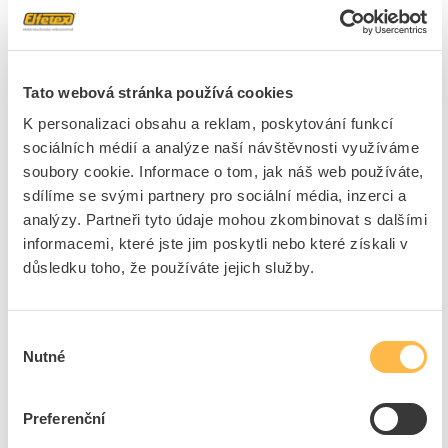
Cena s DPH
133,10 Kč/ks
ks
do košíku
Tato webová stránka používá cookies
K personalizaci obsahu a reklam, poskytování funkcí
16
ks
sociálních médií a analýze naší návštěvnosti využíváme
soubory cookie. Informace o tom, jak náš web používáte,
Přidat k porovnání
sdílíme se svými partnery pro sociální média, inzerci a
analýzy. Partneři tyto údaje mohou zkombinovat s dalšími
CIMCO Sada měrek na vodiče 1,5 - 70 mm2 (10 ks)
informacemi, které jste jim poskytli nebo které získali v
Kód ELFETEX
10.911.776
důsledku toho, že používáte jejich služby.
EAN
4021103401217
Kód výrobce
140121
Značka
CIMCO
Výběr
Cena s DPH
120,24 Kč/Sada
Nutné
souhlasu
Sada
do košíku
Preferenční