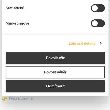
6
dní
1537
Sada
7
Sada
Statistické
Přidat k porovnání
Marketingové
CIMCO Svinovací metr JOHNEY - 5 m
Kód ELFETEX
10.043.174
EAN
4021104100614
Zobrazit detaily
Kód výrobce
210061
Značka
CIMCO
Povolit vše
Cena s DPH
148,61 Kč/ks
ks
do košíku
Povolit výběr
Odmítnout
6
dní
270
ks
5
ks
Přidat k porovnání