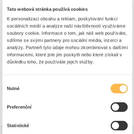
Kód ELFETEX
10.042.088
Tato webová stránka používá cookies
EAN
8595126905299
K personalizaci obsahu a reklam, poskytování funkcí
Kód výrobce
9921
Značka
EXTOL CRAFT
sociálních médií a analýze naší návštěvnosti využíváme
soubory cookie. Informace o tom, jak náš web používáte,
Cena s DPH
487,18 Kč/ks
sdílíme se svými partnery pro sociální média, inzerci a
analýzy. Partneři tyto údaje mohou zkombinovat s dalšími
ks
do košíku
informacemi, které jste jim poskytli nebo které získali v
důsledku toho, že používáte jejich služby.
8
ks
Výběr
Přidat k porovnání
Nutné
souhlasu
Zobrazit
Preferenční
Statistické