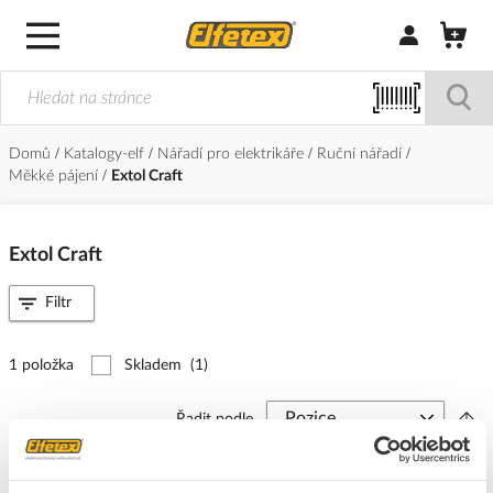
Přihlásit/Regi
Domů
Katalogy-elf
Nářadí pro elektrikáře
Ruční nářadí
Měkké pájení
Extol Craft
Extol Craft
Filtr
1 položka
Skladem
(1)
Řadit podle
INNA Páječka 100W transformátorová v kufříku