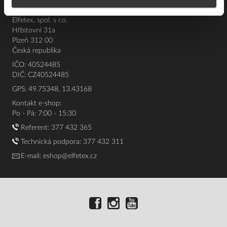
Elfetex, spol. s r.o.
Hřbitovní 31a
Plzeň 312 00
Česká republika
IČO: 40524485
DIČ: CZ40524485
GPS: 49.75348, 13.43168
Kontakt e-shop:
Po - Pá: 7:00 - 15:30
Referent:
377 432 365
Technická podpora: 377 432 311
E-mail:
eshop@elfetex.cz