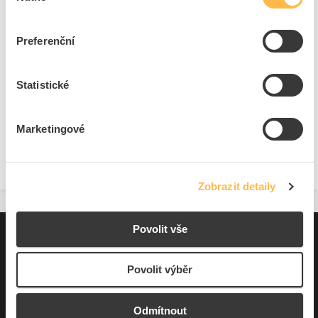
ks
do košíku
Preferenční
8
dní
207
ks
1
ks
Statistické
Přidat k porovnání
Marketingové
Zobrazit
Zobrazit detaily
Povolit vše
Pro zákazníky
Souhrn podmínek
Povolit výběr
O nás
Odmítnout