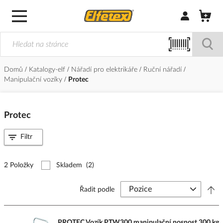
Přihlásit/Regi
Domů
Katalogy-elf
Nářadí pro elektrikáře
Ruční nářadí
Manipulační vozíky
Protec
Protec
Filtr
2 Položky
Skladem
(2)
Řadit podle
PROTEC Vozík PTW300 manipulační nosnost 300 kg