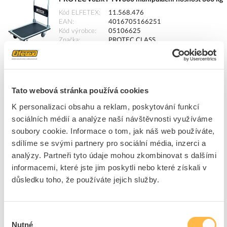
Kód ELFETEX
11.568.476
EAN
4016705166251
Kód výrobce
05106625
Značka
PROTEC.CLASS
Cena s DPH
2 048,99 Kč/ks
ks
do košíku
Tato webová stránka používá cookies
K personalizaci obsahu a reklam, poskytování funkcí
8
dní
16
ks
1
ks
sociálních médií a analýze naší návštěvnosti využíváme
soubory cookie. Informace o tom, jak náš web používáte,
Přidat k porovnání
sdílíme se svými partnery pro sociální média, inzerci a
analýzy. Partneři tyto údaje mohou zkombinovat s dalšími
PROTEC Vozík PTW150 manipulační nosnost 150kg
informacemi, které jste jim poskytli nebo které získali v
Kód ELFETEX
11.561.139
důsledku toho, že používáte jejich služby.
EAN
4016705166244
Kód výrobce
05106624
Značka
PROTEC.CLASS
Výběr
Cena s DPH
1 319,37 Kč/ks
Nutné
souhlasu