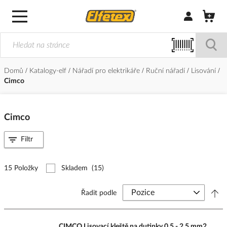
Přihlásit/Regi
Domů
Katalogy-elf
Nářadí pro elektrikáře
Ruční nářadí
Lisování
Cimco
Cimco
Filtr
15 Položky
Skladem
(15)
Řadit podle
CIMCO Lisovací kleště na dutinky 0,5 - 2,5 mm2