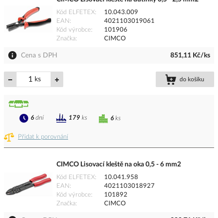
Kód ELFETEX
10.043.009
EAN
4021103019061
Kód výrobce
101906
Značka
CIMCO
Cena s DPH
851,11 Kč/ks
ks
do košíku
6
dní
179
ks
6
ks
Přidat k porovnání
CIMCO Lisovací kleště na oka 0,5 - 6 mm2
Kód ELFETEX
10.041.958
EAN
4021103018927
Kód výrobce
101892
Značka
CIMCO