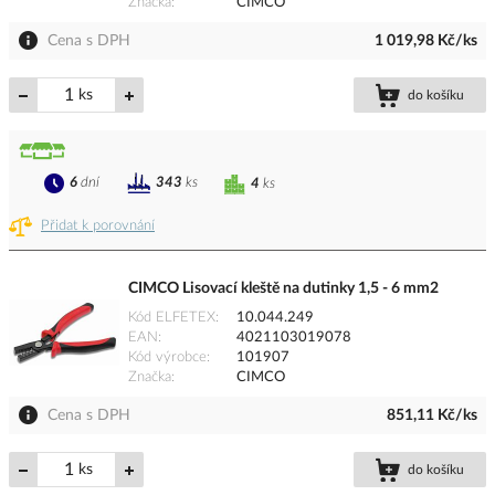
Značka
CIMCO
Cena s DPH
1 019,98 Kč/ks
ks
do košíku
6
dní
343
ks
4
ks
Přidat k porovnání
CIMCO Lisovací kleště na dutinky 1,5 - 6 mm2
Kód ELFETEX
10.044.249
EAN
4021103019078
Kód výrobce
101907
Značka
CIMCO
Cena s DPH
851,11 Kč/ks
ks
do košíku