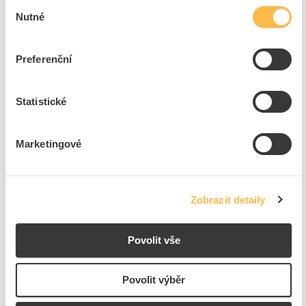
Výběr
Nutné
souhlasu
CIMCO Lisovací souprava AUTOMOTIVE II
Kód ELFETEX
10.043.125
Preferenční
EAN
4021103060087
Kód výrobce
106008
Značka
CIMCO
Statistické
Cena s DPH
5 674,05 Kč/ks
ks
do košíku
Marketingové
6
dní
179
ks
4
ks
Zobrazit detaily
Přidat k porovnání
Povolit vše
CIMCO Čelní lisovací kleště na dutinky 0,5 - 16 mm2
Povolit výběr
Kód ELFETEX
11.202.396
EAN
4021103019450
Kód výrobce
101945