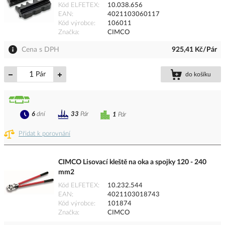
Kód ELFETEX
10.038.656
EAN
4021103060117
Kód výrobce
106011
Značka
CIMCO
Cena s DPH
925,41 Kč/Pár
Pár
do košíku
6
dní
33
Pár
1
Pár
Přidat k porovnání
CIMCO Lisovací kleště na oka a spojky 120 - 240
mm2
Kód ELFETEX
10.232.544
EAN
4021103018743
Kód výrobce
101874
Značka
CIMCO