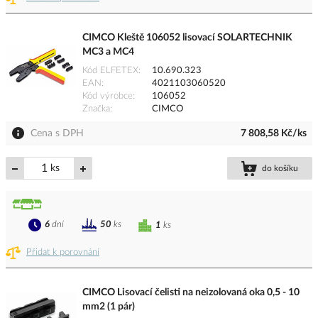
CIMCO Kleště 106052 lisovací SOLARTECHNIK
MC3 a MC4
Kód ELFETEX
10.690.323
EAN
4021103060520
Kód výrobce
106052
Značka
CIMCO
Cena s DPH
7 808,58 Kč/ks
ks
do košíku
6
dní
50
ks
1
ks
Přidat k porovnání
CIMCO Lisovací čelisti na neizolovaná oka 0,5 - 10
mm2 (1 pár)