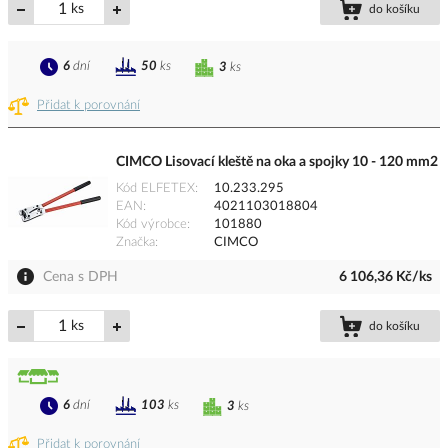
ks
do košíku
6
dní
50
ks
3
ks
Přidat k porovnání
CIMCO Lisovací kleště na oka a spojky 10 - 120 mm2
Kód ELFETEX
10.233.295
EAN
4021103018804
Kód výrobce
101880
Značka
CIMCO
Cena s DPH
6 106,36 Kč/ks
ks
do košíku
6
dní
103
ks
3
ks
Přidat k porovnání