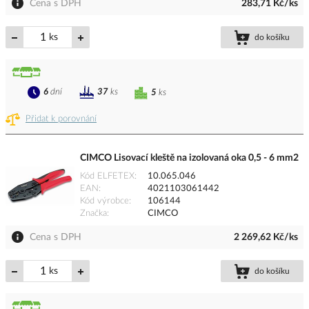
Cena s DPH
283,71 Kč/ks
ks
do košíku
6
dní
37
ks
5
ks
Přidat k porovnání
CIMCO Lisovací kleště na izolovaná oka 0,5 - 6 mm2
Kód ELFETEX
10.065.046
EAN
4021103061442
Kód výrobce
106144
Značka
CIMCO
Cena s DPH
2 269,62 Kč/ks
ks
do košíku