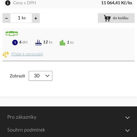
Cena s DPH
11 064,41 Kč/ks
ks
do košíku
6
dní
12
ks
1
ks
Přidat k porovnání
Zobrazit
Pro zákazníky
Souhrn podmínek