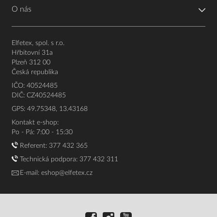
O nás
Elfetex, spol. s r.o.
Hřbitovní 31a
Plzeň 312 00
Česká republika
IČO: 40524485
DIČ: CZ40524485
GPS: 49.75348, 13.43168
Kontakt e-shop:
Po - Pá: 7:00 - 15:30
Referent:
377 432 365
Technická podpora: 377 432 311
E-mail:
eshop@elfetex.cz