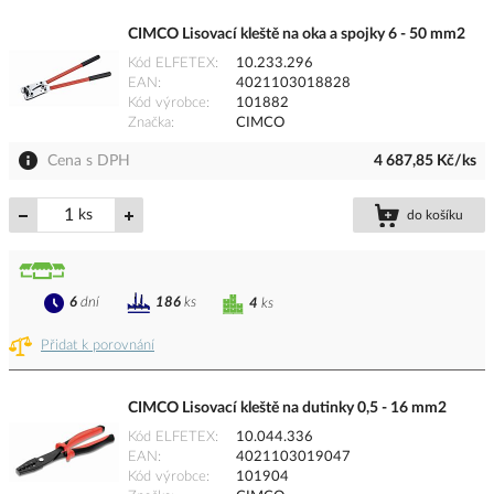
CIMCO Lisovací kleště na oka a spojky 6 - 50 mm2
Kód ELFETEX
10.233.296
EAN
4021103018828
Kód výrobce
101882
Značka
CIMCO
Cena s DPH
4 687,85 Kč/ks
ks
do košíku
6
dní
186
ks
4
ks
Přidat k porovnání
CIMCO Lisovací kleště na dutinky 0,5 - 16 mm2
Kód ELFETEX
10.044.336
EAN
4021103019047
Kód výrobce
101904