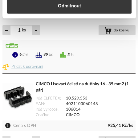
Značka
CIMCO
Odmítnout
Cena s DPH
4 822,95 Kč/ks
ks
do košíku
6
dní
89
ks
3
ks
Přidat k porovnání
CIMCO Lisovací čelisti na dutinky 16 - 35 mm2 (1
pár)
Kód ELFETEX
10.529.553
EAN
4021103060148
Kód výrobce
106014
Značka
CIMCO
Cena s DPH
925,41 Kč/ks