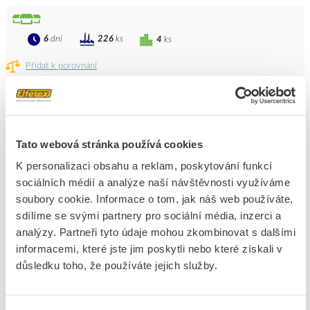
6
dní
226
ks
4
ks
Přidat k porovnání
CIMCO Lisovací kleště na dutinky 0,5 - 16 mm2
Kód ELFETEX
10.043.246
EAN
4021103061206
Tato webová stránka používá cookies
Kód výrobce
106120
Značka
CIMCO
K personalizaci obsahu a reklam, poskytování funkcí
sociálních médií a analýze naší návštěvnosti využíváme
Cena s DPH
2 418,23 Kč/ks
soubory cookie. Informace o tom, jak náš web používáte,
sdílíme se svými partnery pro sociální média, inzerci a
ks
do košíku
analýzy. Partneři tyto údaje mohou zkombinovat s dalšími
informacemi, které jste jim poskytli nebo které získali v
důsledku toho, že používáte jejich služby.
6
dní
14
ks
4
ks
Přidat k porovnání