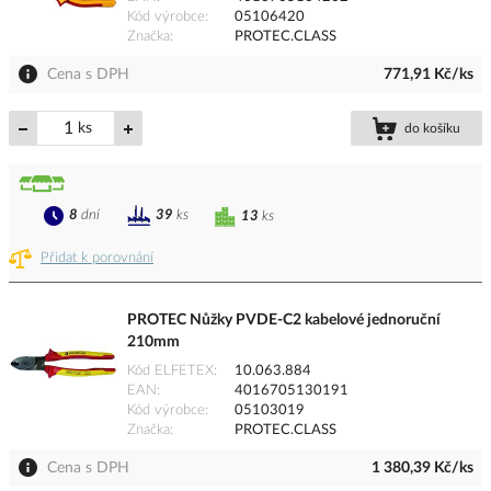
Kód výrobce
05106420
Značka
PROTEC.CLASS
Cena s DPH
771,91 Kč/ks
ks
do košíku
8
dní
39
ks
13
ks
Přidat k porovnání
PROTEC Nůžky PVDE-C2 kabelové jednoruční
210mm
Kód ELFETEX
10.063.884
EAN
4016705130191
Kód výrobce
05103019
Značka
PROTEC.CLASS
Cena s DPH
1 380,39 Kč/ks