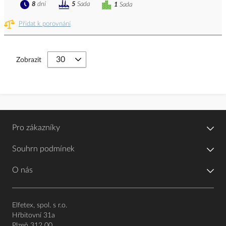
8
dní
5
Sada
1
Sada
Přidat k porovnání
Zobrazit
Pro zákazníky
Souhrn podmínek
O nás
Elfetex, spol. s r.o.
Hřbitovní 31a
Plzeň 312 00