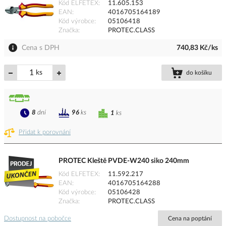
Kód ELFETEX
11.605.153
EAN
4016705164189
Kód výrobce
05106418
Značka
PROTEC.CLASS
Cena s DPH
740,83 Kč/ks
ks
do košíku
8
dní
96
ks
1
ks
Přidat k porovnání
PROTEC Kleště PVDE-W240 siko 240mm
Kód ELFETEX
11.592.217
EAN
4016705164288
Kód výrobce
05106428
Značka
PROTEC.CLASS
Dostupnost na pobočce
Cena na poptání