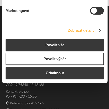
Marketingové
Pro zákazníky
Souhrn podmínek
Zobrazit detaily
O nás
Povolit vše
Elfetex, spol. s r.o.
Hřbitovní 31a
Povolit výběr
Plzeň 312 00
Česká republika
Odmítnout
IČO: 40524485
DIČ: CZ40524485
GPS: 49.75348, 13.43168
Kontakt e-shop:
Po - Pá: 7:00 - 15:30
Referent:
377 432 365