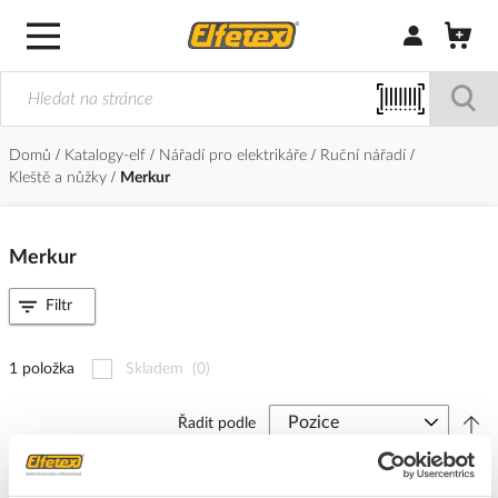
Přihlásit/Regi
Domů
Katalogy-elf
Nářadí pro elektrikáře
Ruční nářadí
Kleště a nůžky
Merkur
Merkur
Filtr
1 položka
Skladem
(0)
Řadit podle
ARKYS Nůžky MERKUR pro drátěné žlaby, speciální