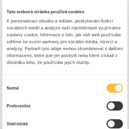
boční břit
Tato webová stránka používá cookies
Kód ELFETEX
10.045.421
EAN
8592648199526
K personalizaci obsahu a reklam, poskytování funkcí
Kód výrobce
ARK-219952
sociálních médií a analýze naší návštěvnosti využíváme
Značka
ARKYS
soubory cookie. Informace o tom, jak náš web používáte,
Cena s DPH
1 676,29 Kč/ks
sdílíme se svými partnery pro sociální média, inzerci a
analýzy. Partneři tyto údaje mohou zkombinovat s dalšími
ks
do košíku
informacemi, které jste jim poskytli nebo které získali v
důsledku toho, že používáte jejich služby.
10
dní
K objednání
Výběr
Přidat k porovnání
Nutné
souhlasu
Preferenční
Zobrazit
Statistické