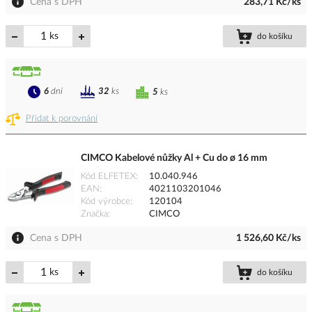
Cena s DPH
283,71 Kč/ks
ks
do košíku
6
dní
32
ks
5
ks
Přidat k porovnání
CIMCO Kabelové nůžky Al + Cu do ø 16 mm
Kód ELFETEX
10.040.946
EAN
4021103201046
Kód výrobce
120104
Značka
CIMCO
Cena s DPH
1 526,60 Kč/ks
ks
do košíku