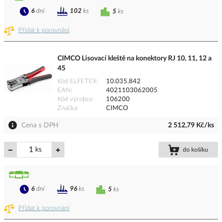
6
dní
102
ks
5
ks
Přidat k porovnání
CIMCO Lisovací kleště na konektory RJ 10, 11, 12 a
45
Kód ELFETEX
10.035.842
EAN
4021103062005
Kód výrobce
106200
Značka
CIMCO
Cena s DPH
2 512,79 Kč/ks
ks
do košíku
6
dní
96
ks
5
ks
Přidat k porovnání