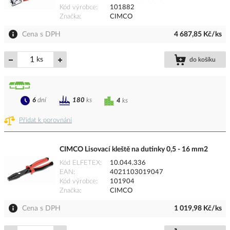
Kód výrobce
101882
Značka
CIMCO
Cena s DPH
4 687,85 Kč/ks
ks
do košíku
6
dní
180
ks
4
ks
Přidat k porovnání
CIMCO Lisovací kleště na dutinky 0,5 - 16 mm2
Kód ELFETEX
10.044.336
EAN
4021103019047
Kód výrobce
101904
Značka
CIMCO
Cena s DPH
1 019,98 Kč/ks