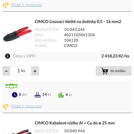
Přidat k porovnání
CIMCO Lisovací kleště na dutinky 0,5 - 16 mm2
Kód ELFETEX
10.043.246
EAN
4021103061206
Kód výrobce
106120
Značka
CIMCO
Cena s DPH
2 418,23 Kč/ks
ks
do košíku
6
dní
14
ks
4
ks
Přidat k porovnání
CIMCO Kabelové nůžky Al + Cu do ø 25 mm
Kód ELFETEX
10.040.944