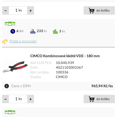
ks
do košíku
6
dní
233
ks
5
ks
Přidat k porovnání
CIMCO Kombinované kleště VDE - 180 mm
Kód ELFETEX
10.040.939
EAN
4021103003367
Kód výrobce
100336
Značka
CIMCO
Cena s DPH
965,94 Kč/ks
ks
do košíku