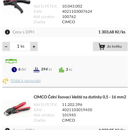
Kód ELFETEX
10.043.002
EAN
4021103007624
Kód výrobce
100762
Značka
CIMCO
Cena s DPH
1 303,68 Kč/ks
ks
do košíku
6
dní
394
ks
3
ks
Přidat k porovnání
CIMCO Čelní lisovací kleště na dutinky 0,5 - 16 mm2
Kód ELFETEX
11.202.396
EAN
4021103019450
Kód výrobce
101945
Značka
CIMCO