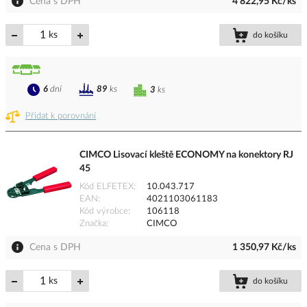
Cena s DPH
4 822,95 Kč/ks
ks
do košíku
6
dní
89
ks
3
ks
Přidat k porovnání
CIMCO Lisovací kleště ECONOMY na konektory RJ
45
Kód ELFETEX
10.043.717
EAN
4021103061183
Kód výrobce
106118
Značka
CIMCO
Cena s DPH
1 350,97 Kč/ks
ks
do košíku