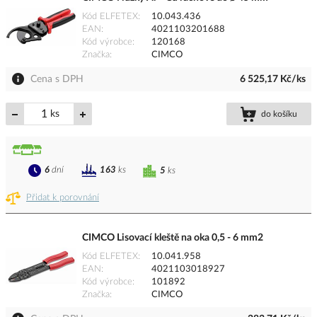
Kód ELFETEX
10.043.436
EAN
4021103201688
Kód výrobce
120168
Značka
CIMCO
Cena s DPH
6 525,17 Kč/ks
ks
do košíku
6
dní
163
ks
5
ks
Přidat k porovnání
CIMCO Lisovací kleště na oka 0,5 - 6 mm2
Kód ELFETEX
10.041.958
EAN
4021103018927
Kód výrobce
101892
Značka
CIMCO