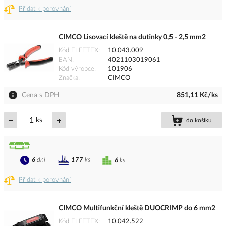
Přidat k porovnání
CIMCO Lisovací kleště na dutinky 0,5 - 2,5 mm2
Kód ELFETEX
10.043.009
EAN
4021103019061
Kód výrobce
101906
Značka
CIMCO
Cena s DPH
851,11 Kč/ks
ks
do košíku
6
dní
177
ks
6
ks
Přidat k porovnání
CIMCO Multifunkční kleště DUOCRIMP do 6 mm2
Kód ELFETEX
10.042.522