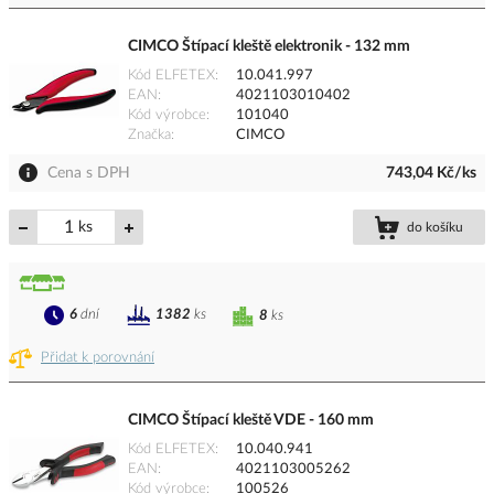
CIMCO Štípací kleště elektronik - 132 mm
Kód ELFETEX
10.041.997
EAN
4021103010402
Kód výrobce
101040
Značka
CIMCO
Cena s DPH
743,04 Kč/ks
ks
do košíku
6
dní
1382
ks
8
ks
Přidat k porovnání
CIMCO Štípací kleště VDE - 160 mm
Kód ELFETEX
10.040.941
EAN
4021103005262
Kód výrobce
100526