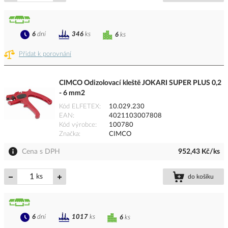
6
dní
346
ks
6
ks
Přidat k porovnání
CIMCO Odizolovací kleště JOKARI SUPER PLUS 0,2
- 6 mm2
Kód ELFETEX
10.029.230
EAN
4021103007808
Kód výrobce
100780
Značka
CIMCO
Cena s DPH
952,43 Kč/ks
ks
do košíku
6
dní
1017
ks
6
ks