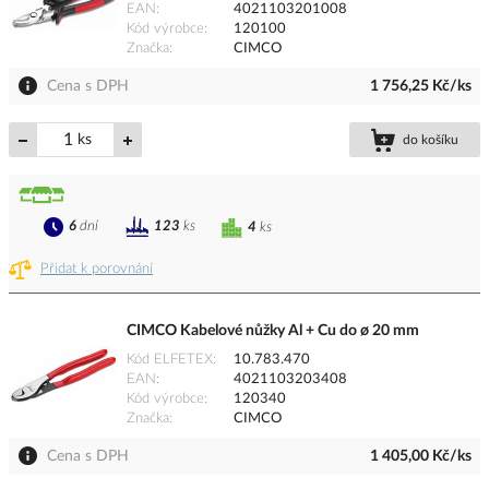
EAN
4021103201008
Kód výrobce
120100
Značka
CIMCO
Cena s DPH
1 756,25 Kč/ks
ks
do košíku
6
dní
123
ks
4
ks
Přidat k porovnání
CIMCO Kabelové nůžky Al + Cu do ø 20 mm
Kód ELFETEX
10.783.470
EAN
4021103203408
Kód výrobce
120340
Značka
CIMCO
Cena s DPH
1 405,00 Kč/ks