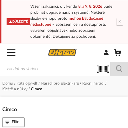
Vážení zákazníci, o víkendu
8. a 9. 8. 2026
bude
probíhat upgrade našich systémů. Některé
služby e-shopu proto
mohou být dočasně
×
DŮLEŽITÉ
nedostupné
– zobrazení cen a dostupnosti,
vytváření objednávek nebo zobrazení
dokumentů. Děkujeme za pochopení.
Přihlásit/Regi
Domů
Katalogy-elf
Nářadí pro elektrikáře
Ruční nářadí
Kleště a nůžky
Cimco
Cimco
Filtr