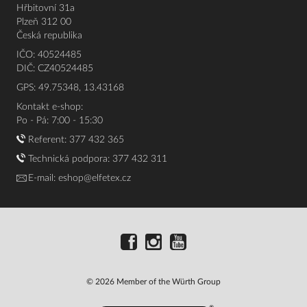
Hřbitovní 31a
Plzeň 312 00
Česká republika
IČO: 40524485
DIČ: CZ40524485
GPS: 49.75348, 13.43168
Kontakt e-shop:
Po - Pá: 7:00 - 15:30
Referent:
377 432 365
Technická podpora: 377 432 311
E-mail:
eshop@elfetex.cz
© 2026 Member of the Würth Group