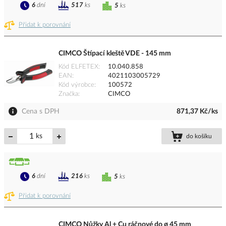
6
dní
517
ks
5
ks
Přidat k porovnání
CIMCO Štípací kleště VDE - 145 mm
Kód ELFETEX
10.040.858
EAN
4021103005729
Kód výrobce
100572
Značka
CIMCO
Cena s DPH
871,37 Kč/ks
ks
do košíku
6
dní
216
ks
5
ks
Přidat k porovnání
CIMCO Nůžky Al + Cu ráčnové do ø 45 mm