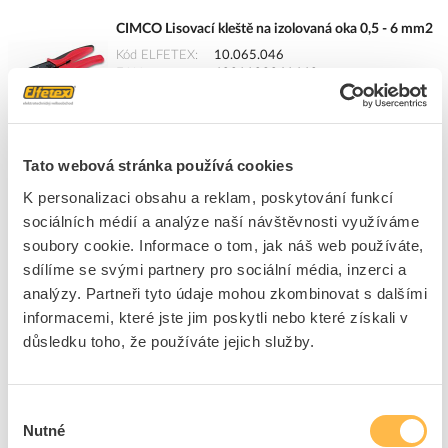
CIMCO Lisovací kleště na izolovaná oka 0,5 - 6 mm2
Kód ELFETEX
10.065.046
EAN
4021103061442
Kód výrobce
106144
Značka
CIMCO
Cena s DPH
2 269,62 Kč/ks
Tato webová stránka používá cookies
ks
do košíku
K personalizaci obsahu a reklam, poskytování funkcí
sociálních médií a analýze naší návštěvnosti využíváme
soubory cookie. Informace o tom, jak náš web používáte,
sdílíme se svými partnery pro sociální média, inzerci a
6
dní
85
ks
5
ks
analýzy. Partneři tyto údaje mohou zkombinovat s dalšími
Přidat k porovnání
informacemi, které jste jim poskytli nebo které získali v
důsledku toho, že používáte jejich služby.
CIMCO Kleště 101950 lisovací na dutinky 0,08 - 16
mm2
Výběr
Kód ELFETEX
11.388.982
Nutné
souhlasu
EAN
4021103011072