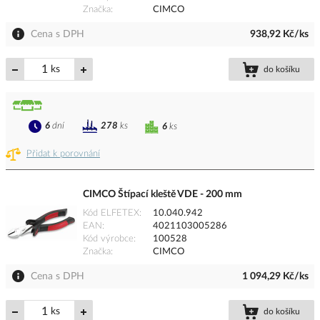
Značka
CIMCO
Cena s DPH
938,92 Kč/ks
ks
do košíku
6
dní
278
ks
6
ks
Přidat k porovnání
CIMCO Štípací kleště VDE - 200 mm
Kód ELFETEX
10.040.942
EAN
4021103005286
Kód výrobce
100528
Značka
CIMCO
Cena s DPH
1 094,29 Kč/ks
ks
do košíku