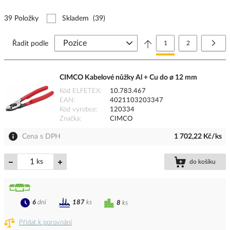
39 Položky
Skladem
(39)
Stránka
Právě si prohlížíte stránk
Stránka
Strá
Další
Řadit podle
1
2
CIMCO Kabelové nůžky Al + Cu do ø 12 mm
Kód ELFETEX
10.783.467
EAN
4021103203347
Kód výrobce
120334
Značka
CIMCO
Cena s DPH
1 702,22 Kč/ks
ks
do košíku
6
dní
187
ks
8
ks
Přidat k porovnání