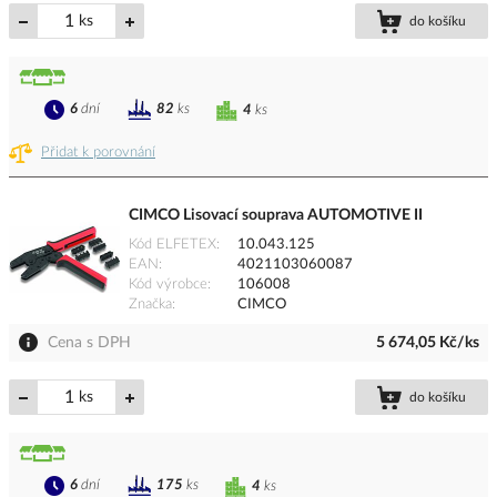
ks
do košíku
6
dní
82
ks
4
ks
Přidat k porovnání
CIMCO Lisovací souprava AUTOMOTIVE II
Kód ELFETEX
10.043.125
EAN
4021103060087
Kód výrobce
106008
Značka
CIMCO
Cena s DPH
5 674,05 Kč/ks
ks
do košíku
6
dní
175
ks
4
ks