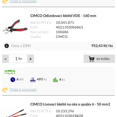
Přidat k porovnání
CIMCO Odizolovací kleště VDE - 160 mm
Kód ELFETEX
10.041.871
EAN
4021103006863
Kód výrobce
100686
Značka
CIMCO
Cena s DPH
952,43 Kč/ks
ks
do košíku
6
dní
495
ks
4
ks
Přidat k porovnání
CIMCO Lisovací kleště na oka a spojky 6 - 50 mm2
Kód ELFETEX
10.233.296
EAN
4021103018828