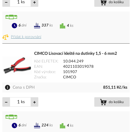
ks
do košíku
6
dní
337
ks
4
ks
Přidat k porovnání
CIMCO Lisovací kleště na dutinky 1,5 - 6 mm2
Kód ELFETEX
10.044.249
EAN
4021103019078
Kód výrobce
101907
Značka
CIMCO
Cena s DPH
851,11 Kč/ks
ks
do košíku
6
dní
224
ks
4
ks