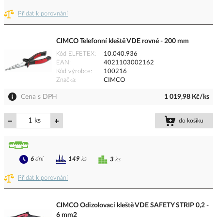
Přidat k porovnání
CIMCO Telefonní kleště VDE rovné - 200 mm
Kód ELFETEX
10.040.936
EAN
4021103002162
Kód výrobce
100216
Značka
CIMCO
Cena s DPH
1 019,98 Kč/ks
ks
do košíku
6
dní
149
ks
3
ks
Přidat k porovnání
CIMCO Odizolovací kleště VDE SAFETY STRIP 0,2 -
6 mm2