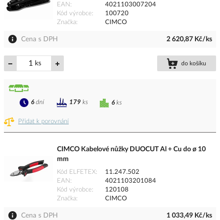
EAN
4021103007204
Kód výrobce
100720
Značka
CIMCO
Cena s DPH
2 620,87 Kč/ks
ks
do košíku
6
dní
179
ks
6
ks
Přidat k porovnání
CIMCO Kabelové nůžky DUOCUT Al + Cu do ø 10
mm
Kód ELFETEX
11.247.502
EAN
4021103201084
Kód výrobce
120108
Značka
CIMCO
Cena s DPH
1 033,49 Kč/ks