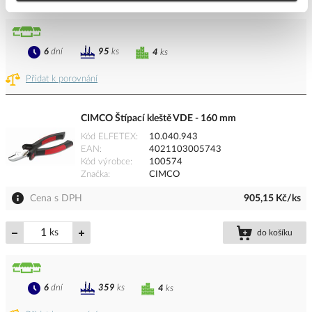
6
dní
95
ks
4
ks
Přidat k porovnání
CIMCO Štípací kleště VDE - 160 mm
Kód ELFETEX
10.040.943
EAN
4021103005743
Kód výrobce
100574
Značka
CIMCO
Cena s DPH
905,15 Kč/ks
ks
do košíku
6
dní
359
ks
4
ks