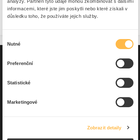
analýzy. Partneři tyto údaje mohou zkombinovat s dalšími
informacemi, které jste jim poskytli nebo které získali v
Nepodařilo se nalést žádné produkty
důsledku toho, že používáte jejich služby.
Výběr
Nutné
souhlasu
Pro zákazníky
Preferenční
Souhrn podmínek
O nás
Statistické
Marketingové
Elfetex, spol. s r.o.
Hřbitovní 31a
Plzeň 312 00
Česká republika
Zobrazit detaily
IČO: 40524485
DIČ: CZ40524485