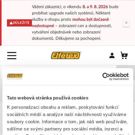
Vážení zákazníci, o víkendu
8. a 9. 8. 2026
bude
probíhat upgrade našich systémů. Některé
služby e-shopu proto
mohou být dočasně
×
DŮLEŽITÉ
nedostupné
– zobrazení cen a dostupnosti,
vytváření objednávek nebo zobrazení
dokumentů. Děkujeme za pochopení.
Přihlásit/Regi
Domů
Katalogy-elf
Nářadí pro elektrikáře
Ruční nářadí
Kleště a nůžky
Cabelcon
Tato webová stránka používá cookies
K personalizaci obsahu a reklam, poskytování funkcí
sociálních médií a analýze naší návštěvnosti využíváme
Cabelcon
soubory cookie. Informace o tom, jak náš web používáte,
sdílíme se svými partnery pro sociální média, inzerci a
Filtr