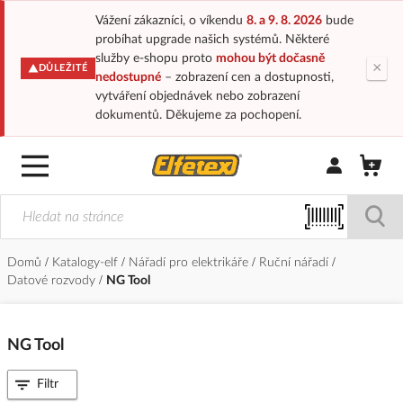
Vážení zákazníci, o víkendu
8. a 9. 8. 2026
bude
probíhat upgrade našich systémů. Některé
služby e-shopu proto
mohou být dočasně
×
DŮLEŽITÉ
nedostupné
– zobrazení cen a dostupnosti,
vytváření objednávek nebo zobrazení
dokumentů. Děkujeme za pochopení.
Přihlásit/Regi
Domů
Katalogy-elf
Nářadí pro elektrikáře
Ruční nářadí
Datové rozvody
NG Tool
NG Tool
Filtr