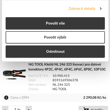
Značka
NG TOOL
Zobrazit detaily
Cena s DPH
1 126,87 Kč/ks
ks
do košíku
Povolit vše
Povolit výběr
5
dní
229
ks
1
ks
Přidat k porovnání
Odmítnout
NG TOOL Kleště NL 246 325 lisovací pro datové
konektory 4P2C, 4P4C, 6P4C, 6P6C, 8P8C, 10P10C
Kód ELFETEX
10.900.415
EAN
8595169506378
Kód výrobce
NL 246 325
Značka
NG TOOL
Cena s DPH
2 290,08 Kč/ks
ks
do košíku