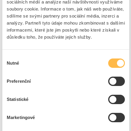
sociálních médií a analýze naší návštěvnosti využíváme
6P4C/RJ11, 4P4C, 4P2C
soubory cookie. Informace o tom, jak náš web používáte,
Kód ELFETEX
11.429.956
sdílíme se svými partnery pro sociální média, inzerci a
EAN
8595169521524
Kód výrobce
NL 246 326
analýzy. Partneři tyto údaje mohou zkombinovat s dalšími
Značka
NG TOOL
informacemi, které jste jim poskytli nebo které získali v
důsledku toho, že používáte jejich služby.
Cena s DPH
2 309,88 Kč/ks
ks
do košíku
Výběr
Nutné
souhlasu
13
dní
K objednání
Preferenční
Přidat k porovnání
Statistické
NG TOOL Kleště NL 246 320 lisovací pro datové
konektory 4P2C, 4P4C, 6P2C, 6P4C, 6P6C, 8P8C
Kód ELFETEX
10.900.414
Marketingové
EAN
8595169506361
Kód výrobce
NL 246 320