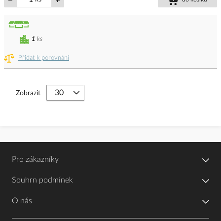
1
ks
Přidat k porovnání
Zobrazit
Pro zákazníky
Souhrn podmínek
O nás