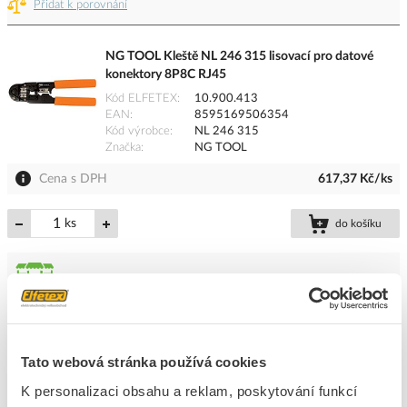
Přidat k porovnání
NG TOOL Kleště NL 246 315 lisovací pro datové
konektory 8P8C RJ45
Kód ELFETEX
10.900.413
EAN
8595169506354
Kód výrobce
NL 246 315
Značka
NG TOOL
Cena s DPH
617,37 Kč/ks
ks
do košíku
5
dní
173
ks
2
ks
Přidat k porovnání
Tato webová stránka používá cookies
NG TOOL Kleště NL 246 326 lisovací pro datové
K personalizaci obsahu a reklam, poskytování funkcí
konektory 10P10C(8P8C/RJ-45), 6P6C/RJ-12,