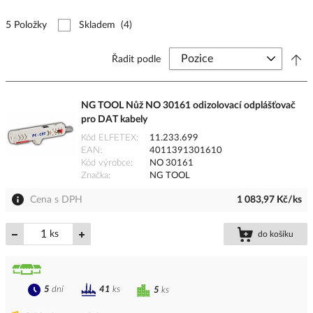
5 Položky
Skladem
(4)
Řadit podle
NG TOOL Nůž NO 30161 odizolovací odplášťovač
pro DAT kabely
Kód ELFETEX
11.233.699
EAN
4011391301610
Kód výrobce
NO 30161
Značka
NG TOOL
Cena s DPH
1 083,97 Kč/ks
ks
do košíku
5
dní
41
ks
5
ks