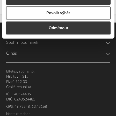
Povolit výběr
Odmítnout
Pro zákazníky
Souhrn podmínek
O nás
Elfetex, spol. s r.o.
Hřbitovní 31a
Plzeň 312 00
Česká republika
IČO: 40524485
DIČ: CZ40524485
GPS: 49.75348, 13.43168
Kontakt e-shop: