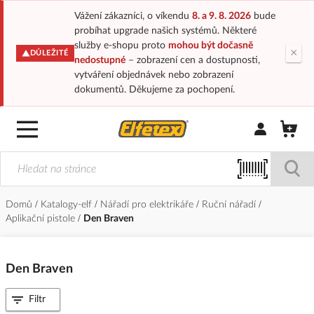
Vážení zákazníci, o víkendu
8. a 9. 8. 2026
bude
probíhat upgrade našich systémů. Některé
služby e-shopu proto
mohou být dočasně
×
DŮLEŽITÉ
nedostupné
– zobrazení cen a dostupnosti,
vytváření objednávek nebo zobrazení
dokumentů. Děkujeme za pochopení.
Přihlásit/Regi
Domů
Katalogy-elf
Nářadí pro elektrikáře
Ruční nářadí
Aplikační pistole
Den Braven
Den Braven
Filtr