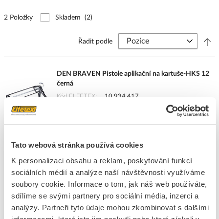
2 Položky
Skladem
(2)
Řadit podle
DEN BRAVEN Pistole aplikační na kartuše-HKS 12
černá
Kód ELFETEX
10.934.417
EAN
8595100123961
Kód výrobce
N1102
Značka
DEN BRAVEN
Cena s DPH
157,64 Kč/ks
Tato webová stránka používá cookies
K personalizaci obsahu a reklam, poskytování funkcí
ks
do košíku
sociálních médií a analýze naší návštěvnosti využíváme
soubory cookie. Informace o tom, jak náš web používáte,
sdílíme se svými partnery pro sociální média, inzerci a
21
ks
analýzy. Partneři tyto údaje mohou zkombinovat s dalšími