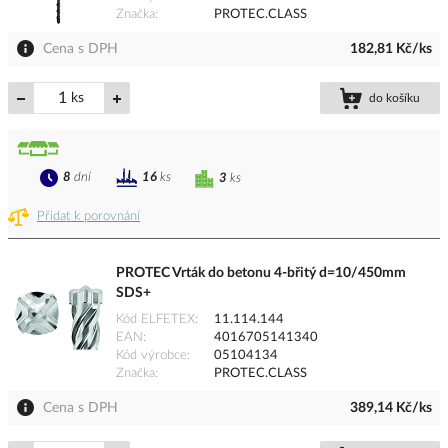
Značka
PROTEC.CLASS
Cena s DPH
182,81 Kč/ks
ks
do košíku
8
dní
16
ks
3
ks
Přidat k porovnání
PROTEC Vrták do betonu 4-břitý d=10/450mm
SDS+
Kód ELFETEX
11.114.144
EAN
4016705141340
Kód výrobce
05104134
Značka
PROTEC.CLASS
Cena s DPH
389,14 Kč/ks