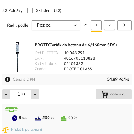
32 Položky
Skladem
(32)
Stránka
Právě si prohlížíte stránk
Stránka
Strá
Další
Řadit podle
1
2
PROTEC Vrták do betonu d= 6/160mm SDS+
Kód ELFETEX
10.043.291
EAN
4016705113828
Kód výrobce
05101382
Značka
PROTEC.CLASS
Cena s DPH
54,89 Kč/ks
ks
do košíku
8
dní
300
ks
58
ks
Přidat k porovnání