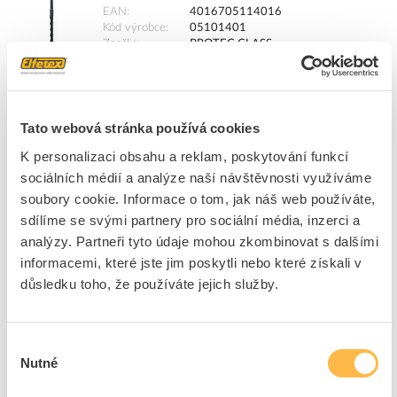
EAN
4016705114016
Kód výrobce
05101401
Značka
PROTEC.CLASS
Cena s DPH
317,65 Kč/ks
ks
do košíku
Tato webová stránka používá cookies
K personalizaci obsahu a reklam, poskytování funkcí
sociálních médií a analýze naší návštěvnosti využíváme
8
dní
4
ks
7
ks
soubory cookie. Informace o tom, jak náš web používáte,
sdílíme se svými partnery pro sociální média, inzerci a
Přidat k porovnání
analýzy. Partneři tyto údaje mohou zkombinovat s dalšími
informacemi, které jste jim poskytli nebo které získali v
PROTEC Vrták do betonu d=14/210mm SDS+
důsledku toho, že používáte jejich služby.
Kód ELFETEX
10.041.655
EAN
4016705113972
Kód výrobce
05101397
Výběr
Značka
PROTEC.CLASS
Nutné
souhlasu
Cena s DPH
163,81 Kč/ks