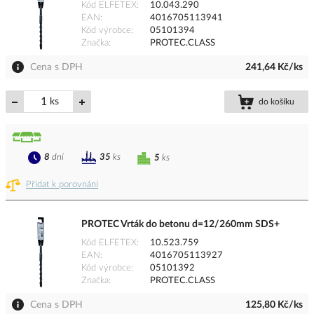
Kód ELFETEX
10.043.290
EAN
4016705113941
Kód výrobce
05101394
Značka
PROTEC.CLASS
Cena s DPH
241,64 Kč/ks
ks
do košíku
8
dní
35
ks
5
ks
Přidat k porovnání
PROTEC Vrták do betonu d=12/260mm SDS+
Kód ELFETEX
10.523.759
EAN
4016705113927
Kód výrobce
05101392
Značka
PROTEC.CLASS
Cena s DPH
125,80 Kč/ks