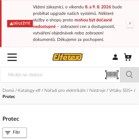
Vážení zákazníci, o víkendu
8. a 9. 8. 2026
bude
probíhat upgrade našich systémů. Některé
služby e-shopu proto
mohou být dočasně
×
DŮLEŽITÉ
nedostupné
– zobrazení cen a dostupnosti,
vytváření objednávek nebo zobrazení
dokumentů. Děkujeme za pochopení.
Přihlásit/Regi
Domů
Katalogy-elf
Nářadí pro elektrikáře
Nástroje
Vrtáky SDS+
Protec
Protec
Filtr