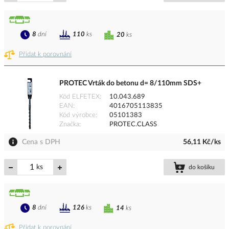
8
dní
110
ks
20
ks
Přidat k porovnání
PROTEC Vrták do betonu d= 8/110mm SDS+
Kód ELFETEX
10.043.689
EAN
4016705113835
Kód výrobce
05101383
Značka
PROTEC.CLASS
Cena s DPH
56,11 Kč/ks
ks
do košíku
8
dní
126
ks
14
ks
Přidat k porovnání