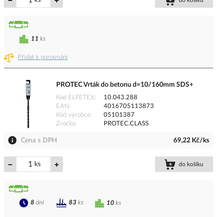
ks
do košíku
11
ks
Přidat k porovnání
PROTEC Vrták do betonu d=10/160mm SDS+
Kód ELFETEX
10.043.288
EAN
4016705113873
Kód výrobce
05101387
Značka
PROTEC.CLASS
Cena s DPH
69,22 Kč/ks
ks
do košíku
8
dní
83
ks
10
ks