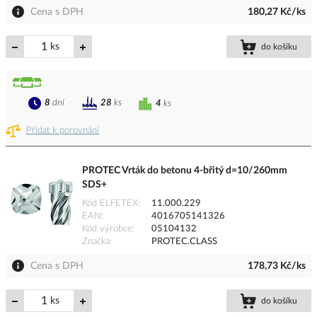
Cena s DPH
180,27 Kč/ks
ks
do košíku
8
dní
28
ks
4
ks
Přidat k porovnání
PROTEC Vrták do betonu 4-břitý d=10/260mm
SDS+
Kód ELFETEX
11.000.229
EAN
4016705141326
Kód výrobce
05104132
Značka
PROTEC.CLASS
Cena s DPH
178,73 Kč/ks
ks
do košíku