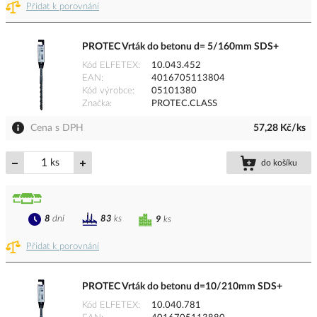
Přidat k porovnání
PROTEC Vrták do betonu d= 5/160mm SDS+
Kód ELFETEX
10.043.452
EAN
4016705113804
Kód výrobce
05101380
Značka
PROTEC.CLASS
Cena s DPH
57,28 Kč/ks
ks
do košíku
8
dní
83
ks
9
ks
Přidat k porovnání
PROTEC Vrták do betonu d=10/210mm SDS+
Kód ELFETEX
10.040.781