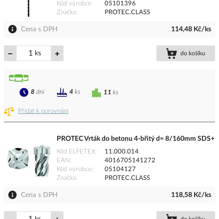
Kód výrobce
05101396
Značka
PROTEC.CLASS
Cena s DPH
114,48 Kč/ks
ks
do košíku
8
dní
4
ks
11
ks
Přidat k porovnání
PROTEC Vrták do betonu 4-břitý d= 8/160mm SDS+
Kód ELFETEX
11.000.014
EAN
4016705141272
Kód výrobce
05104127
Značka
PROTEC.CLASS
Cena s DPH
118,58 Kč/ks