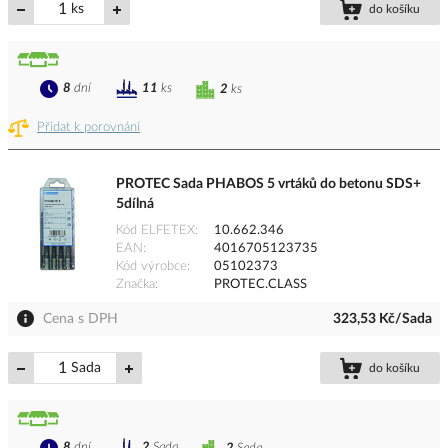
ks
do košíku
8
dní
11
ks
2
ks
Přidat k porovnání
PROTEC Sada PHABOS 5 vrtáků do betonu SDS+
5dílná
Kód ELFETEX
10.662.346
EAN
4016705123735
Kód výrobce
05102373
Značka
PROTEC.CLASS
Cena s DPH
323,53 Kč/Sada
Sada
do košíku
8
dní
2
Sada