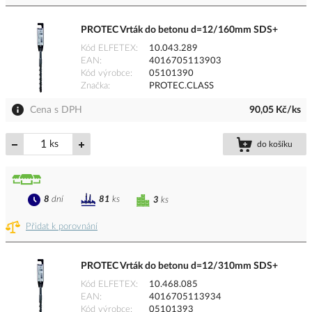
PROTEC Vrták do betonu d=12/160mm SDS+
Kód ELFETEX
10.043.289
EAN
4016705113903
Kód výrobce
05101390
Značka
PROTEC.CLASS
Cena s DPH
90,05 Kč/ks
ks
do košíku
8
dní
81
ks
3
ks
Přidat k porovnání
PROTEC Vrták do betonu d=12/310mm SDS+
Kód ELFETEX
10.468.085
EAN
4016705113934
Kód výrobce
05101393