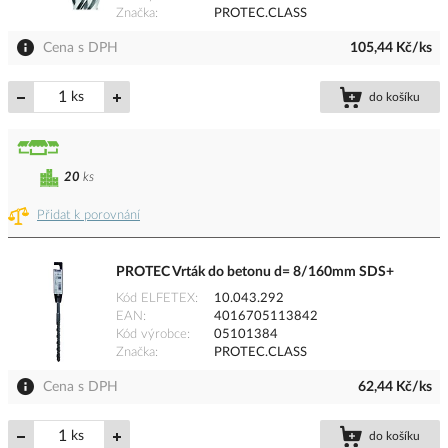
Značka
PROTEC.CLASS
Cena s DPH
105,44 Kč/ks
ks
do košíku
20
ks
Přidat k porovnání
PROTEC Vrták do betonu d= 8/160mm SDS+
Kód ELFETEX
10.043.292
EAN
4016705113842
Kód výrobce
05101384
Značka
PROTEC.CLASS
Cena s DPH
62,44 Kč/ks
ks
do košíku