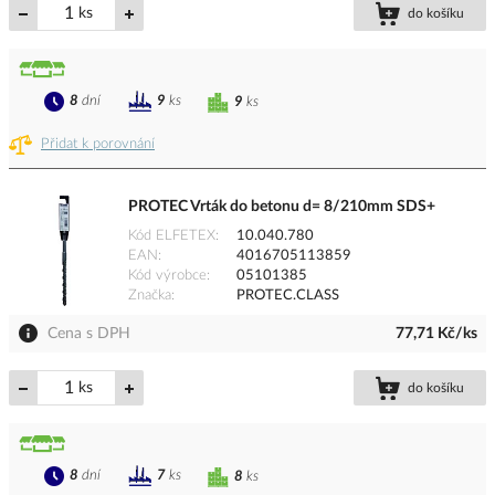
ks
do košíku
8
dní
9
ks
9
ks
Přidat k porovnání
PROTEC Vrták do betonu d= 8/210mm SDS+
Kód ELFETEX
10.040.780
EAN
4016705113859
Kód výrobce
05101385
Značka
PROTEC.CLASS
Cena s DPH
77,71 Kč/ks
ks
do košíku
8
dní
7
ks
8
ks