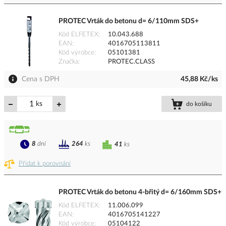
PROTEC Vrták do betonu d= 6/110mm SDS+
Kód ELFETEX
10.043.688
EAN
4016705113811
Kód výrobce
05101381
Značka
PROTEC.CLASS
Cena s DPH
45,88 Kč/ks
ks
do košíku
8
dní
264
ks
41
ks
Přidat k porovnání
PROTEC Vrták do betonu 4-břitý d= 6/160mm SDS+
Kód ELFETEX
11.006.099
EAN
4016705141227
Kód výrobce
05104122