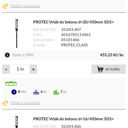
Přidat k porovnání
PROTEC Vrták do betonu d=20/450mm SDS+
Kód ELFETEX
10.043.407
EAN
4016705114061
Kód výrobce
05101406
Značka
PROTEC.CLASS
Cena s DPH
455,23 Kč/ks
ks
do košíku
8
dní
6
ks
7
ks
Přidat k porovnání
PROTEC Vrták do betonu d=16/450mm SDS+
Kód ELFETEX
10.043.406