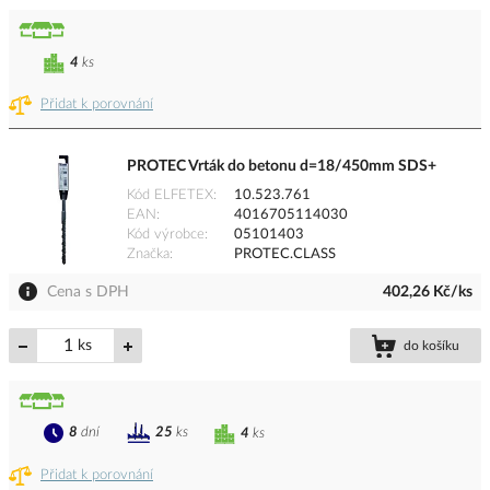
4
ks
Přidat k porovnání
PROTEC Vrták do betonu d=18/450mm SDS+
Kód ELFETEX
10.523.761
EAN
4016705114030
Kód výrobce
05101403
Značka
PROTEC.CLASS
Cena s DPH
402,26 Kč/ks
ks
do košíku
8
dní
25
ks
4
ks
Přidat k porovnání