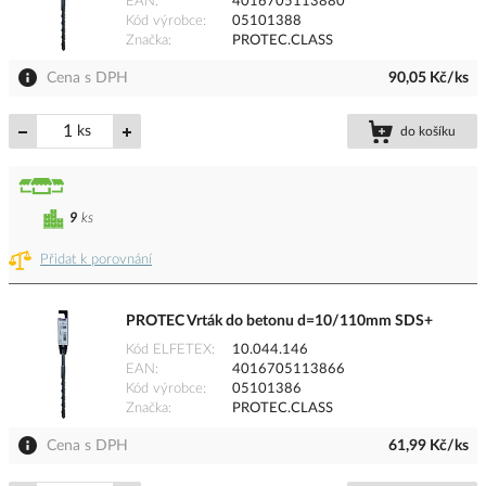
EAN
4016705113880
Kód výrobce
05101388
Značka
PROTEC.CLASS
Cena s DPH
90,05 Kč/ks
ks
do košíku
9
ks
Přidat k porovnání
PROTEC Vrták do betonu d=10/110mm SDS+
Kód ELFETEX
10.044.146
EAN
4016705113866
Kód výrobce
05101386
Značka
PROTEC.CLASS
Cena s DPH
61,99 Kč/ks