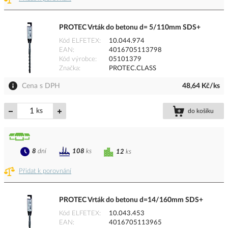
PROTEC Vrták do betonu d= 5/110mm SDS+
Kód ELFETEX
10.044.974
EAN
4016705113798
Kód výrobce
05101379
Značka
PROTEC.CLASS
Cena s DPH
48,64 Kč/ks
ks
do košíku
8
dní
108
ks
12
ks
Přidat k porovnání
PROTEC Vrták do betonu d=14/160mm SDS+
Kód ELFETEX
10.043.453
EAN
4016705113965