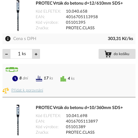
PROTEC Vrták do betonu d=12/610mm SDS+
Kód ELFETEX
10.040.658
EAN
4016705113958
Kód výrobce
05101395
Značka
PROTEC.CLASS
Cena s DPH
303,31 Kč/ks
ks
do košíku
8
dní
17
ks
4
ks
Přidat k porovnání
PROTEC Vrták do betonu d=10/360mm SDS+
Kód ELFETEX
10.041.698
EAN
4016705113897
Kód výrobce
05101389
Značka
PROTEC.CLASS