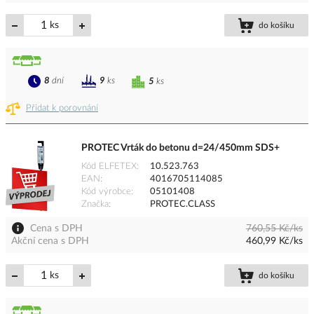
ks
do košíku
8
dní
9
ks
5
ks
Přidat k porovnání
PROTEC Vrták do betonu d=24/450mm SDS+
Kód ELFETEX
10.523.763
EAN
4016705114085
Kód výrobce
05101408
Značka
PROTEC.CLASS
Cena s DPH
760,55 Kč/ks
Akční cena s DPH
460,99 Kč/ks
ks
do košíku