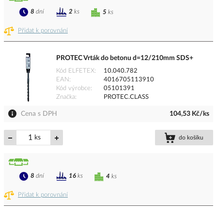
8
dní
2
ks
5
ks
Přidat k porovnání
PROTEC Vrták do betonu d=12/210mm SDS+
Kód ELFETEX
10.040.782
EAN
4016705113910
Kód výrobce
05101391
Značka
PROTEC.CLASS
Cena s DPH
104,53 Kč/ks
ks
do košíku
8
dní
16
ks
4
ks
Přidat k porovnání