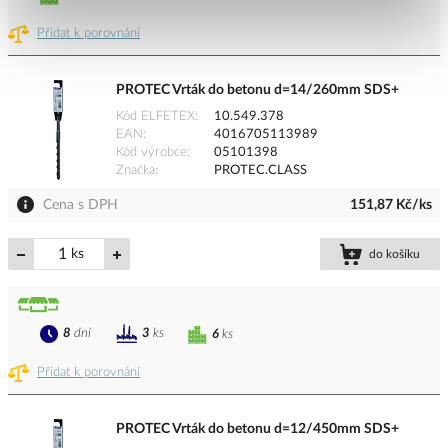
Přidat k porovnání
PROTEC Vrták do betonu d=14/260mm SDS+
Kód ELFETEX
10.549.378
EAN
4016705113989
Kód výrobce
05101398
Značka
PROTEC.CLASS
Cena s DPH
151,87 Kč/ks
ks
do košíku
8
dní
3
ks
6
ks
Přidat k porovnání
PROTEC Vrták do betonu d=12/450mm SDS+