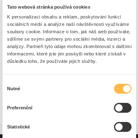
Kód ELFETEX
11.334.785
Tato webová stránka používá cookies
EAN
4013456442009
Kód výrobce
KA-1190-65
K personalizaci obsahu a reklam, poskytování funkcí
Značka
KAISER
sociálních médií a analýze naší návštěvnosti využíváme
Cena s DPH
2 111,83 Kč/ks
soubory cookie. Informace o tom, jak náš web používáte,
sdílíme se svými partnery pro sociální média, inzerci a
ks
do košíku
analýzy. Partneři tyto údaje mohou zkombinovat s dalšími
informacemi, které jste jim poskytli nebo které získali v
důsledku toho, že používáte jejich služby.
1
ks
Výběr
Přidat k porovnání
Nutné
souhlasu
Zobrazit
Preferenční
Statistické