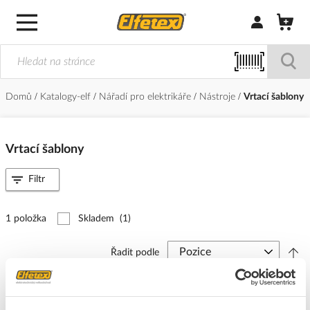
Přihlásit/Regi
Domů
Katalogy-elf
Nářadí pro elektrikáře
Nástroje
Vrtací šablony
Vrtací šablony
Filtr
1 položka
Skladem
(1)
Řadit podle
KAISER Šablona 1190-65 vrtací