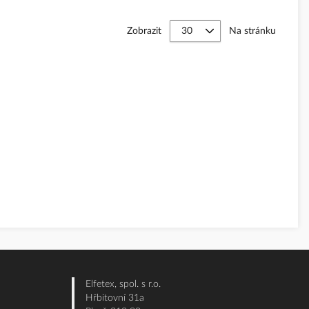
Zobrazit
Na stránku
Elfetex, spol. s r.o.
Hřbitovní 31a