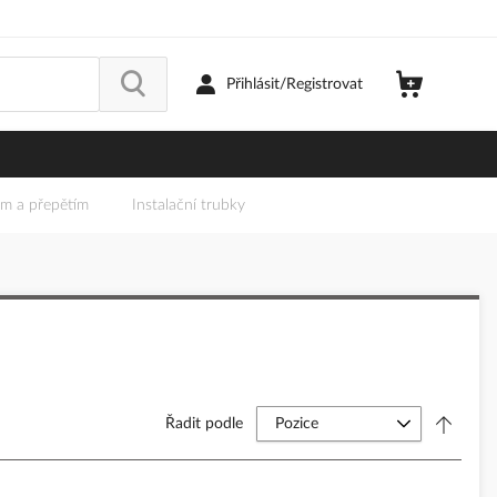
Přihlásit/Registrovat
em a přepětím
Instalační trubky
Řadit podle