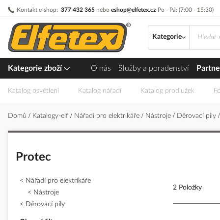
Přejít
Kontakt e-shop:
377 432 365
nebo
eshop@elfetex.cz
Po - Pá: (7:00 - 15:30)
na
obsah
Kategorie
Kategorie zboží
O nás
Služby a poradenství
Partne
Katalog osvětlení
Katalog nářadí
Katalog prodlužek
Fo
Domů
Katalogy-elf
Nářadí pro elektrikáře
Nástroje
Děrovací pily
Protec
Nářadí pro elektrikáře
2 Položky
Nástroje
Děrovací pily