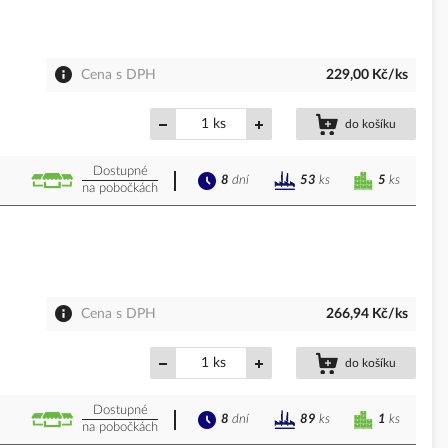
Cena s DPH
229,00 Kč/ks
ks
do košíku
Dostupné
8
dní
5
ks
53
ks
na pobočkách
Cena s DPH
266,94 Kč/ks
ks
do košíku
Dostupné
8
dní
1
ks
89
ks
na pobočkách