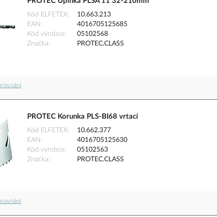
PROTEC Upínka PLSA 11 32-210mm
Kód ELFETEX
10.663.213
EAN
4016705125685
Kód výrobce
05102568
Značka
PROTEC.CLASS
orovnání
PROTEC Korunka PLS-BI68 vrtací
Kód ELFETEX
10.662.377
EAN
4016705125630
Kód výrobce
05102563
Značka
PROTEC.CLASS
orovnání