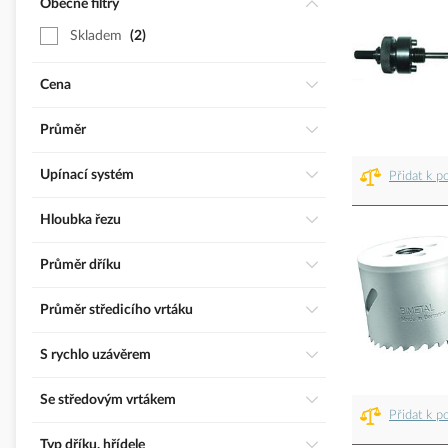
Obecné filtry
Skladem
2
Cena
Průměr
Upínací systém
Přidat k p
Hloubka řezu
Průměr dříku
Průměr středicího vrtáku
S rychlo uzávěrem
Se středovým vrtákem
Přidat k p
Typ dříku, hřídele