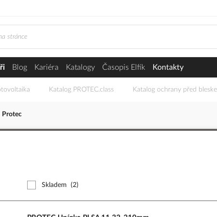
ři
Blog
Kariéra
Katalogy
Časopis Elfík
Kontakty
tovoltaika
Katalog PROTEC.class
Katalog ochrany před blesk
Protec
Skladem
(2)