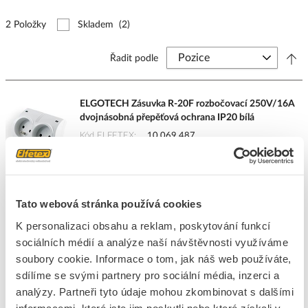
2 Položky
Skladem
(2)
Řadit podle
ELGOTECH Zásuvka R-20F rozbočovací 250V/16A
dvojnásobná přepěťová ochrana IP20 bílá
Kód ELFETEX
10.069.487
EAN
5902694922000
Kód výrobce
20500154
Značka
ELGOTECH
Cena s DPH
234,29 Kč/ks
Tato webová stránka používá cookies
K personalizaci obsahu a reklam, poskytování funkcí
ks
do košíku
sociálních médií a analýze naší návštěvnosti využíváme
soubory cookie. Informace o tom, jak náš web používáte,
sdílíme se svými partnery pro sociální média, inzerci a
11
ks
analýzy. Partneři tyto údaje mohou zkombinovat s dalšími