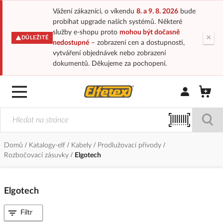
Vážení zákazníci, o víkendu
8. a 9. 8. 2026
bude
probíhat upgrade našich systémů. Některé
služby e-shopu proto
mohou být dočasně
×
DŮLEŽITÉ
nedostupné
– zobrazení cen a dostupnosti,
vytváření objednávek nebo zobrazení
dokumentů. Děkujeme za pochopení.
Přihlásit/Regi
Domů
Katalogy-elf
Kabely
Prodlužovací přívody
Rozbočovací zásuvky
Elgotech
Elgotech
Filtr