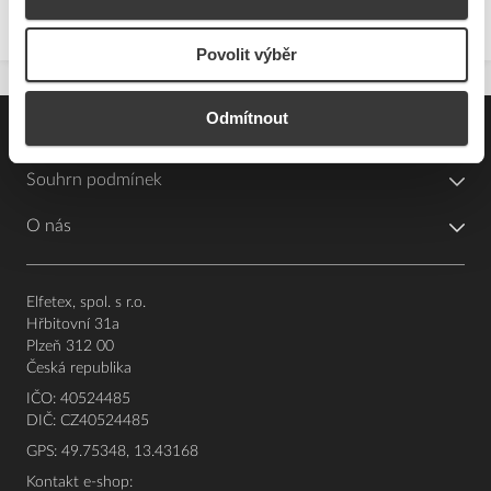
Povolit výběr
Odmítnout
Pro zákazníky
Souhrn podmínek
O nás
Elfetex, spol. s r.o.
Hřbitovní 31a
Plzeň 312 00
Česká republika
IČO: 40524485
DIČ: CZ40524485
GPS: 49.75348, 13.43168
Kontakt e-shop: