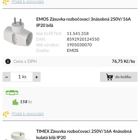
Přidat k porovnání
EMOS Zásuvka rozbočovací 3násobná 250V/16A
IP20 bílá
Kód ELFETEX
11.541.318
EAN
8592920124550
Kód výrobce
1905030070
Značka
EMOS
Cena s DPH
76,75 Kč/ks
ks
do košíku
158
ks
Přidat k porovnání
TIMEX Zásuvka rozbočovací 250V/16A 4násobná
kulatá bílá IP20