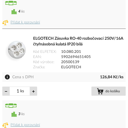
4
ks
Přidat k porovnání
ELGOTECH Zásuvka RO-40 rozbočovací 250V/16A
čtyřnásobná kulatá IP20 bílá
Kód ELFETEX
10.080.201
EAN
5902694651405
Kód výrobce
20500139
Značka
ELGOTECH
Cena s DPH
126,84 Kč/ks
ks
do košíku
3
ks
Přidat k porovnání