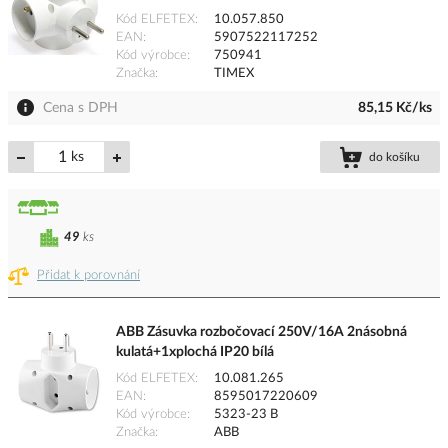
Kód ELFETEX
10.057.850
EAN
5907522117252
Kód výrobce
750941
Značka
TIMEX
Cena s DPH
85,15 Kč/ks
ks
do košíku
49
ks
Přidat k porovnání
ABB Zásuvka rozbočovací 250V/16A 2násobná
kulatá+1xplochá IP20 bílá
Kód ELFETEX
10.081.265
EAN
8595017220609
Kód výrobce
5323-23 B
Značka
ABB