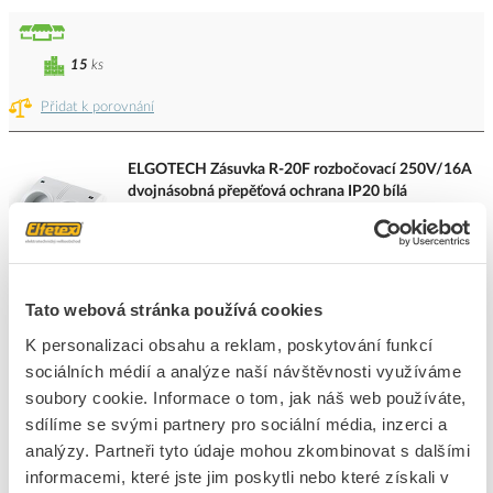
15
ks
Přidat k porovnání
ELGOTECH Zásuvka R-20F rozbočovací 250V/16A
dvojnásobná přepěťová ochrana IP20 bílá
Kód ELFETEX
10.069.487
EAN
5902694922000
Kód výrobce
20500154
Značka
ELGOTECH
Tato webová stránka používá cookies
Cena s DPH
234,29 Kč/ks
K personalizaci obsahu a reklam, poskytování funkcí
sociálních médií a analýze naší návštěvnosti využíváme
ks
do košíku
soubory cookie. Informace o tom, jak náš web používáte,
sdílíme se svými partnery pro sociální média, inzerci a
analýzy. Partneři tyto údaje mohou zkombinovat s dalšími
11
ks
informacemi, které jste jim poskytli nebo které získali v