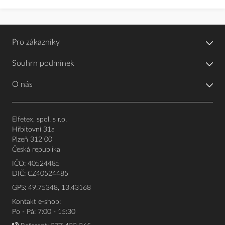
Pro zákazníky
Souhrn podmínek
O nás
Elfetex, spol. s r.o.
Hřbitovní 31a
Plzeň 312 00
Česká republika
IČO: 40524485
DIČ: CZ40524485
GPS: 49.75348, 13.43168
Kontakt e-shop:
Po - Pá: 7:00 - 15:30