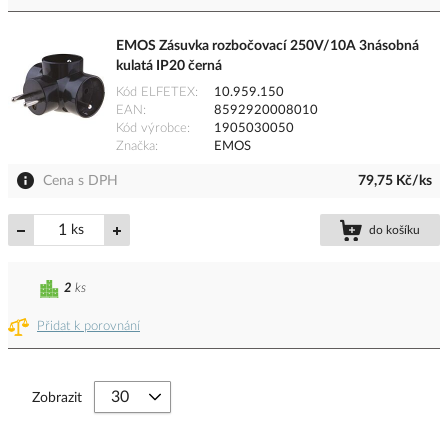
EMOS Zásuvka rozbočovací 250V/10A 3násobná
kulatá IP20 černá
Kód ELFETEX
10.959.150
EAN
8592920008010
Kód výrobce
1905030050
Značka
EMOS
Cena s DPH
79,75 Kč/ks
ks
do košíku
2
ks
Přidat k porovnání
Zobrazit