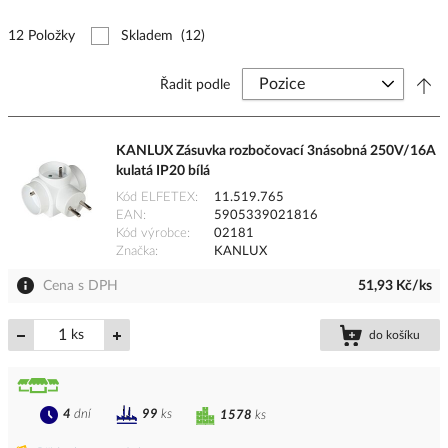
12 Položky
Skladem
(12)
Řadit podle
KANLUX Zásuvka rozbočovací 3násobná 250V/16A
kulatá IP20 bílá
Kód ELFETEX
11.519.765
EAN
5905339021816
Kód výrobce
02181
Značka
KANLUX
Cena s DPH
51,93 Kč/ks
ks
do košíku
4
dní
99
ks
1578
ks