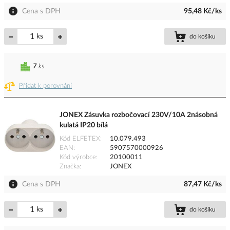
Cena s DPH
95,48 Kč/ks
ks
do košíku
7
ks
Přidat k porovnání
JONEX Zásuvka rozbočovací 230V/10A 2násobná
kulatá IP20 bílá
Kód ELFETEX
10.079.493
EAN
5907570000926
Kód výrobce
20100011
Značka
JONEX
Cena s DPH
87,47 Kč/ks
ks
do košíku