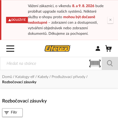
Vážení zákazníci, o víkendu
8. a 9. 8. 2026
bude
probíhat upgrade našich systémů. Některé
služby e-shopu proto
mohou být dočasně
×
DŮLEŽITÉ
nedostupné
– zobrazení cen a dostupnosti,
vytváření objednávek nebo zobrazení
dokumentů. Děkujeme za pochopení.
Přihlásit/Regi
Domů
Katalogy-elf
Kabely
Prodlužovací přívody
Rozbočovací zásuvky
Rozbočovací zásuvky
Filtr