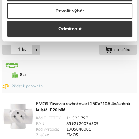
Kód ELFETEX
10.673.961
Povolit výběr
EAN
8595025372574
Kód výrobce
1905030030
Značka
EMOS
Odmítnout
Cena s DPH
69,08 Kč/ks
ks
do košíku
8
ks
Přidat k porovnání
EMOS Zásuvka rozbočovací 250V/10A 4násobná
kulatá IP20 bílá
Kód ELFETEX
11.325.797
EAN
8592920076309
Kód výrobce
1905040001
Značka
EMOS