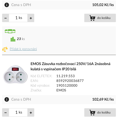
Cena s DPH
105,02 Kč/ks
ks
do košíku
23
ks
Přidat k porovnání
EMOS Zásuvka rozbočovací 250V/16A 2násobná
kulatá s vypínačem IP20 bílá
Kód ELFETEX
11.219.553
EAN
8592920036877
Kód výrobce
1905120000
Značka
EMOS
Cena s DPH
102,69 Kč/ks
ks
do košíku