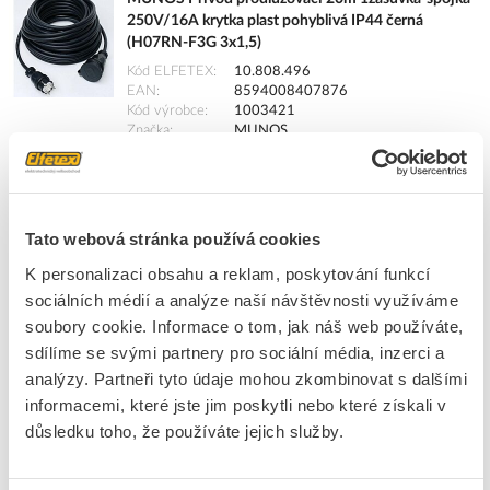
250V/16A krytka plast pohyblivá IP44 černá
(H07RN-F3G 3x1,5)
Kód ELFETEX
10.808.496
EAN
8594008407876
Kód výrobce
1003421
Značka
MUNOS
Cena s DPH
1 653,59 Kč/ks
ks
do košíku
Tato webová stránka používá cookies
K personalizaci obsahu a reklam, poskytování funkcí
15
ks
sociálních médií a analýze naší návštěvnosti využíváme
soubory cookie. Informace o tom, jak náš web používáte,
Přidat k porovnání
sdílíme se svými partnery pro sociální média, inzerci a
analýzy. Partneři tyto údaje mohou zkombinovat s dalšími
MUNOS Přívod prodlužovací 20m 1zásuvka-spojka
informacemi, které jste jim poskytli nebo které získali v
5P/400V/16A krytka 3fázový IP44 černá (H07RN-
důsledku toho, že používáte jejich služby.
F5G1,5)
Kód ELFETEX
11.017.579
EAN
8594008407968