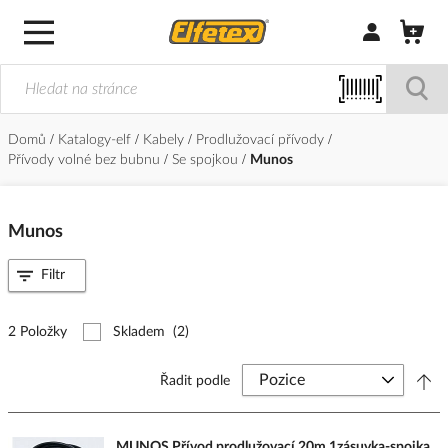
Přihlásit/Regi
Domů
Katalogy-elf
Kabely
Prodlužovací přívody
Přívody volné bez bubnu
Se spojkou
Munos
Munos
Filtr
2 Položky
Skladem
(2)
Řadit podle
MUNOS Přívod prodlužovací 20m 1zásuvka-spojka