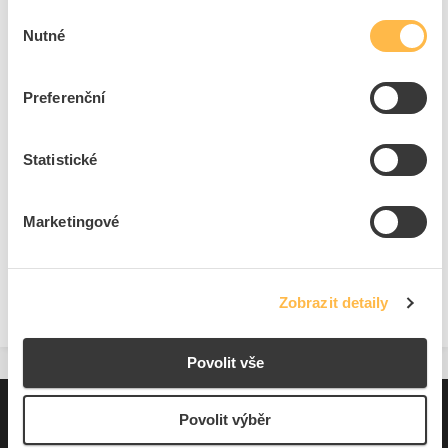
Kód výrobce
1003821
Výběr
Značka
MUNOS
Nutné
souhlasu
Cena s DPH
2 568,35 Kč/ks
Preferenční
ks
do košíku
Statistické
5
ks
Přidat k porovnání
Marketingové
Zobrazit
Zobrazit detaily
Povolit vše
Pro zákazníky
Povolit výběr