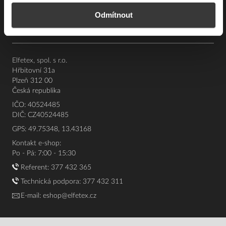
Souhrn podmínek
Odmítnout
O nás
Elfetex, spol. s r.o.
Hřbitovní 31a
Plzeň 312 00
Česká republika
IČO: 40524485
DIČ: CZ40524485
GPS: 49.75348, 13.43168
Kontakt e-shop:
Po - Pá: 7:00 - 15:30
Referent:
377 432 365
Technická podpora: 377 432 311
E-mail:
eshop@elfetex.cz