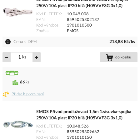
250V/10A plast IP20 bílá (H05VVF3G 3x1,0)
Kód ELFETEX
10.049.008
EAN
8595025302137
Kód výrobce
1901010500
Značka
EMOS
Cena s DPH
218,88 Kč/ks
ks
do košíku
86
ks
Přidat k porovnání
EMOS Přívod prodlužovací 1,5m 1zásuvka-spojka
250V/10A plast IP20 bílá (H05VVF3G 3x1,0)
Kód ELFETEX
10.048.526
EAN
8595025309662
Kód výrobce
1901010150