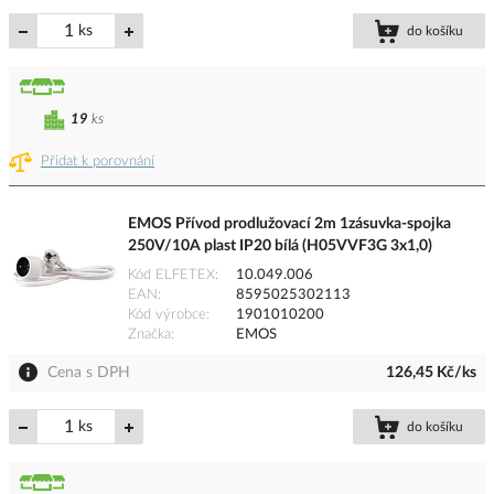
ks
do košíku
19
ks
Přidat k porovnání
EMOS Přívod prodlužovací 2m 1zásuvka-spojka
250V/10A plast IP20 bílá (H05VVF3G 3x1,0)
Kód ELFETEX
10.049.006
EAN
8595025302113
Kód výrobce
1901010200
Značka
EMOS
Cena s DPH
126,45 Kč/ks
ks
do košíku