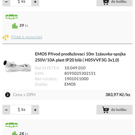
ks
do košíku
39
ks
Přidat k porovnání
EMOS Přívod prodlužovací 10m 1zásuvka-spojka
250V/10A plast IP20 bílá ( H05VVF3G 3x1,0)
Kód ELFETEX
10.049.010
EAN
8595025302151
Kód výrobce
1901011000
Značka
EMOS
Cena s DPH
383,97 Kč/ks
ks
do košíku
28
ks