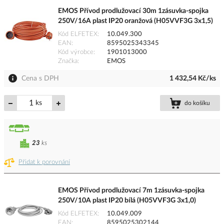
EMOS Přívod prodlužovací 30m 1zásuvka-spojka
250V/16A plast IP20 oranžová (H05VVF3G 3x1,5)
Kód ELFETEX
10.049.300
EAN
8595025343345
Kód výrobce
1901013000
Značka
EMOS
Cena s DPH
1 432,54 Kč/ks
ks
do košíku
23
ks
Přidat k porovnání
EMOS Přívod prodlužovací 7m 1zásuvka-spojka
250V/10A plast IP20 bílá (H05VVF3G 3x1,0)
Kód ELFETEX
10.049.009
EAN
8595025302144