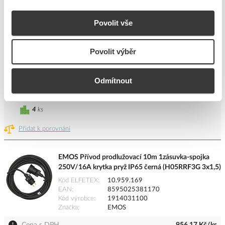
Kód ELFETEX
10.959.140
EAN
8592920011041
Povolit vše
Kód výrobce
1901213000
Značka
EMOS
Povolit výběr
Cena s DPH
1 882,36 Kč/ks
Odmítnout
ks
do košíku
4
ks
Přidat k porovnání
EMOS Přívod prodlužovací 10m 1zásuvka-spojka
250V/16A­ krytka pryž IP65 černá (H05RRF3G 3x1,5)
Kód ELFETEX
10.959.169
EAN
8595025381170
Kód výrobce
1914031100
Značka
EMOS