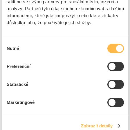
sdílíme se svými partnery pro sociální média, inzerci a
EMOS Přívod prodlužovací 20m 1zásuvka-spojka
analýzy. Partneři tyto údaje mohou zkombinovat s dalšími
5P/400V/16A 3fázový IP44 černá (CGSG 5C × 2,5
informacemi, které jste jim poskytli nebo které získali v
H05RRF)
důsledku toho, že používáte jejich služby.
Kód ELFETEX
10.959.185
EAN
8595025381101
Kód výrobce
1914071200
Výběr
Značka
EMOS
Nutné
souhlasu
Cena s DPH
3 482,84 Kč/ks
Preferenční
ks
do košíku
Statistické
6
ks
Přidat k porovnání
Marketingové
EMOS Přívod prodlužovací 30m 1zásuvka-spojka
250V/16A krytka pryž IP44 černá (H07RNF3G
Zobrazit detaily
3x1,5)