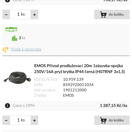
Cena s DPH
956,17 Kč/ks
ks
do košíku
3
ks
Přidat k porovnání
EMOS Přívod prodlužovací 20m 1zásuvka-spojka
250V/16A pryž krytka IP44 černá (H07RNF 3x1,5)
Kód ELFETEX
10.959.139
EAN
8592920011034
Kód výrobce
1901212000
Značka
EMOS
Cena s DPH
1 287,15 Kč/ks
ks
do košíku