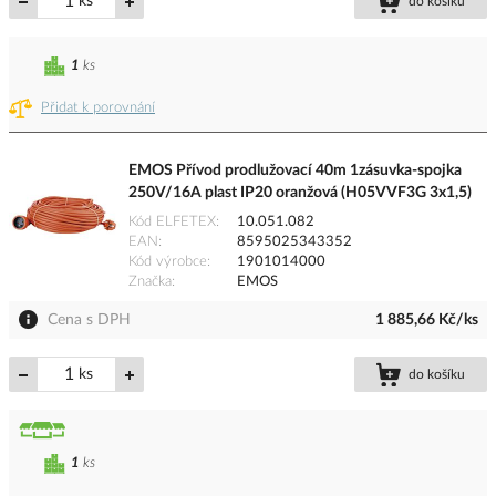
ks
do košíku
1
ks
Přidat k porovnání
EMOS Přívod prodlužovací 40m 1zásuvka-spojka
250V/16A plast IP20 oranžová (H05VVF3G 3x1,5)
Kód ELFETEX
10.051.082
EAN
8595025343352
Kód výrobce
1901014000
Značka
EMOS
Cena s DPH
1 885,66 Kč/ks
ks
do košíku
1
ks