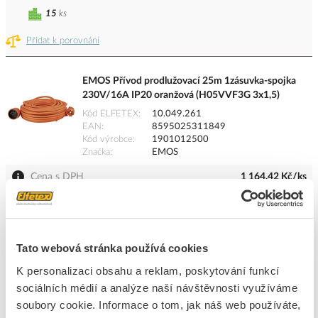
15
ks
Přidat k porovnání
EMOS Přívod prodlužovací 25m 1zásuvka-spojka
230V/16A IP20 oranžová (H05VVF3G 3x1,5)
Kód ELFETEX
10.049.261
EAN
8595025311849
Kód výrobce
1901012500
Značka
EMOS
Cena s DPH
1 164,42 Kč/ks
ks
do košíku
Tato webová stránka používá cookies
10
ks
K personalizaci obsahu a reklam, poskytování funkcí
sociálních médií a analýze naší návštěvnosti využíváme
Přidat k porovnání
soubory cookie. Informace o tom, jak náš web používáte,