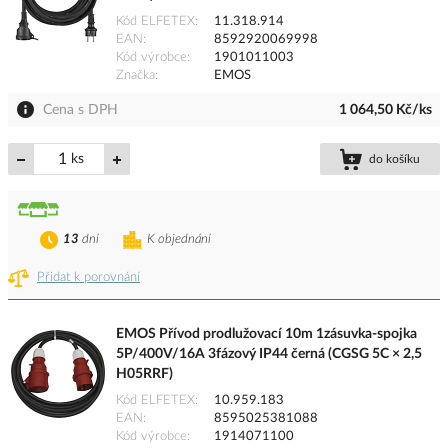
Kód ELFETEX
11.318.914
EAN
8592920069998
Kód výrobce
1901011003
Značka
EMOS
Cena s DPH
1 064,50 Kč/ks
ks
do košíku
13
dní
K objednání
Přidat k porovnání
EMOS Přívod prodlužovací 10m 1zásuvka-spojka
5P/400V/16A 3fázový IP44 černá (CGSG 5C × 2,5
H05RRF)
Kód ELFETEX
10.959.183
EAN
8595025381088
Kód výrobce
1914071100