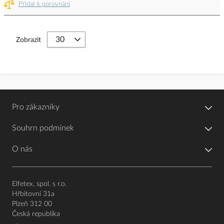
Přidat k porovnání
Zobrazit
Pro zákazníky
Souhrn podmínek
O nás
Elfetex, spol. s r.o.
Hřbitovní 31a
Plzeň 312 00
Česká republika