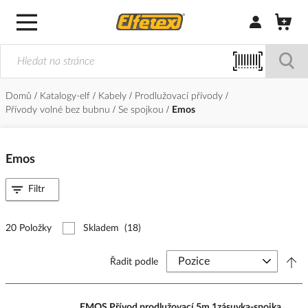
Přihlásit/Regi
Domů
Katalogy-elf
Kabely
Prodlužovací přívody
Přívody volné bez bubnu
Se spojkou
Emos
Emos
Filtr
20 Položky
Skladem
(18)
Řadit podle
EMOS Přívod prodlužovací 5m 1zásuvka-spojka