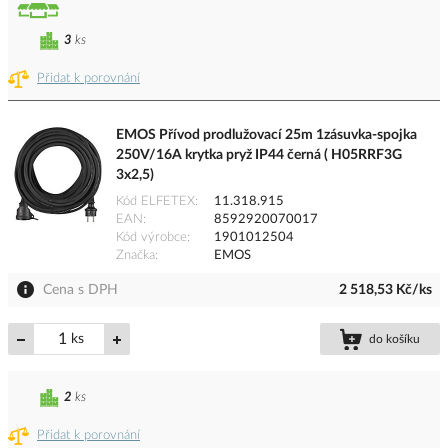
3
ks
Přidat k porovnání
EMOS Přívod prodlužovací 25m 1zásuvka-spojka
250V/16A krytka pryž IP44 černá ( H05RRF3G
3x2,5)
Kód ELFETEX
11.318.915
EAN
8592920070017
Kód výrobce
1901012504
Značka
EMOS
Cena s DPH
2 518,53 Kč/ks
ks
do košíku
2
ks
Přidat k porovnání