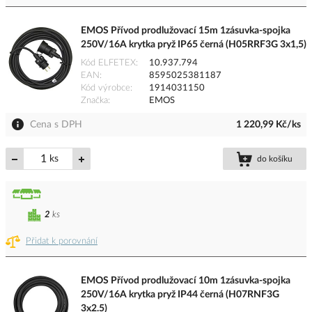
EMOS Přívod prodlužovací 15m 1zásuvka-spojka
250V/16A krytka pryž IP65 černá (H05RRF3G 3x1,5)
Kód ELFETEX
10.937.794
EAN
8595025381187
Kód výrobce
1914031150
Značka
EMOS
Cena s DPH
1 220,99 Kč/ks
ks
do košíku
2
ks
Přidat k porovnání
EMOS Přívod prodlužovací 10m 1zásuvka-spojka
250V/16A krytka pryž IP44 černá (H07RNF3G
3x2.5)