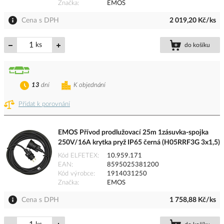
Značka
EMOS
Cena s DPH
2 019,20 Kč/ks
ks
do košíku
13
dní
K objednání
Přidat k porovnání
EMOS Přívod prodlužovací 25m 1zásuvka-spojka
250V/16A krytka pryž IP65 černá (H05RRF3G 3x1,5)
Kód ELFETEX
10.959.171
EAN
8595025381200
Kód výrobce
1914031250
Značka
EMOS
Cena s DPH
1 758,88 Kč/ks