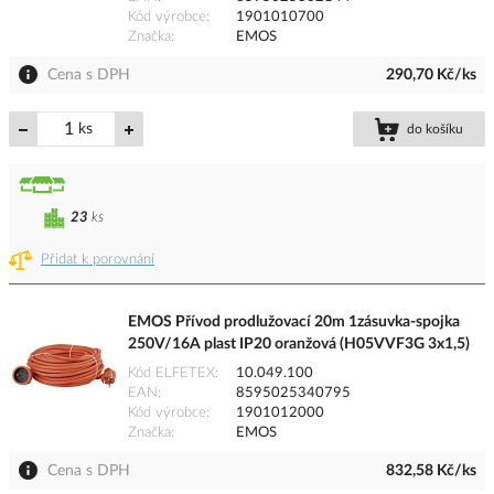
Kód výrobce
1901010700
Značka
EMOS
Cena s DPH
290,70 Kč/ks
ks
do košíku
23
ks
Přidat k porovnání
EMOS Přívod prodlužovací 20m 1zásuvka-spojka
250V/16A plast IP20 oranžová (H05VVF3G 3x1,5)
Kód ELFETEX
10.049.100
EAN
8595025340795
Kód výrobce
1901012000
Značka
EMOS
Cena s DPH
832,58 Kč/ks