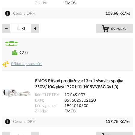
Značka
EMOS
Cena s DPH
108,68 Kč/ks
ks
do košíku
63
ks
Přidat k porovnání
EMOS Přívod prodlužovací 3m 1zásuvka-spojka
250V/10A plast IP20 bílá (H05VVF3G 3x1,0)
Kód ELFETEX
10.049.007
EAN
8595025302120
Kód výrobce
1901010300
Značka
EMOS
Cena s DPH
157,78 Kč/ks