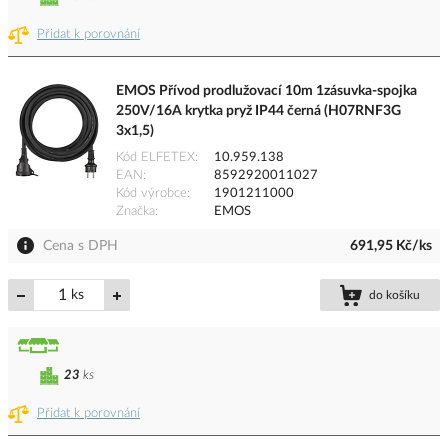
Přidat k porovnání
EMOS Přívod prodlužovací 10m 1zásuvka-spojka
250V/16A krytka pryž IP44 černá (H07RNF3G
3x1,5)
Kód ELFETEX
10.959.138
EAN
8592920011027
Kód výrobce
1901211000
Značka
EMOS
Cena s DPH
691,95 Kč/ks
ks
do košíku
23
ks
Přidat k porovnání