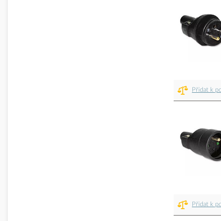
Přidat k p
Přidat k p