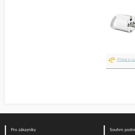
Přidat k p
Pro zákazníky
Souhrn podm