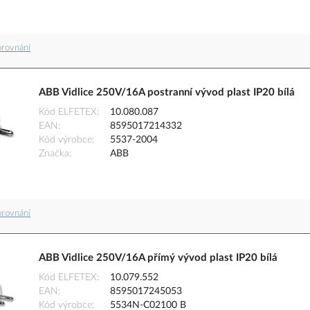
orovnání
ABB Vidlice 250V/16A postranní vývod plast IP20 bílá
Kód ELFETEX
10.080.087
EAN
8595017214332
Kód výrobce
5537-2004
Značka
ABB
orovnání
ABB Vidlice 250V/16A přímý vývod plast IP20 bílá
Kód ELFETEX
10.079.552
EAN
8595017245053
Kód výrobce
5534N-C02100 B