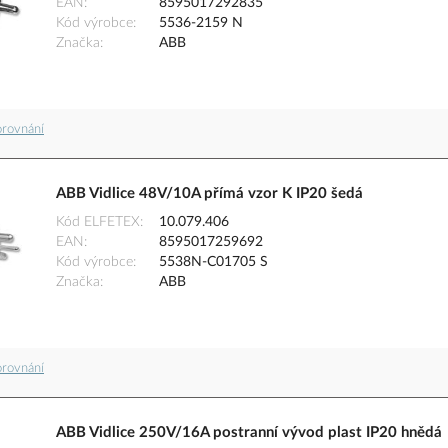
EAN
8595017292835
Kód výrobce
5536-2159 N
Značka
ABB
orovnání
ABB Vidlice 48V/10A přímá vzor K IP20 šedá
Kód ELFETEX
10.079.406
EAN
8595017259692
Kód výrobce
5538N-C01705 S
Značka
ABB
orovnání
ABB Vidlice 250V/16A postranní vývod plast IP20 hnědá