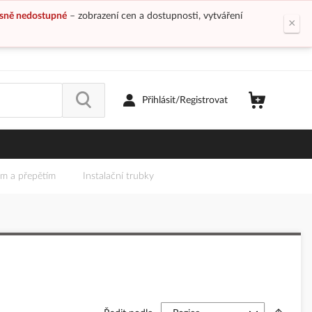
sně nedostupné
– zobrazení cen a dostupnosti, vytváření
×
Přihlásit/Registrovat
em a přepětím
Instalační trubky