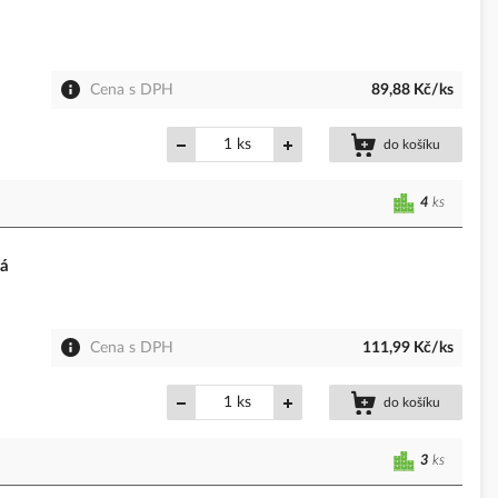
Cena s DPH
89,88 Kč/ks
ks
do košíku
4
ks
ná
Cena s DPH
111,99 Kč/ks
ks
do košíku
3
ks