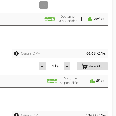
+60
Dostupné
204
ks
na pobočkách
Cena s DPH
61,63 Kč/ks
ks
do košíku
Dostupné
65
ks
na pobočkách
Cena s DPH
94,80 Kč/ks