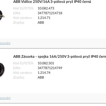
ABB Vidlice 250V/16A 3-pólová pryž IP40 černá
Kód ELFETEX
10.082.473
EAN
3477871214718
Kód výrobce
1.214.71
Značka
ABB
orovnání
ABB Zásuvka - spojka 16A/250V 3-pólová pryž IP40 čer
Kód ELFETEX
10.082.501
EAN
3477871214749
Kód výrobce
1.214.74
Značka
ABB
orovnání