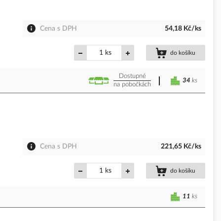
Cena s DPH
54,18 Kč/ks
ks
do košíku
Dostupné
34
ks
na pobočkách
Cena s DPH
221,65 Kč/ks
ks
do košíku
11
ks