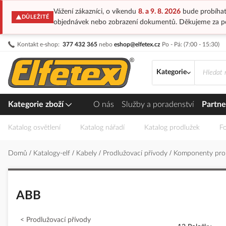
Vážení zákazníci, o víkendu
8. a 9. 8. 2026
bude probíhat
DŮLEŽITÉ
objednávek nebo zobrazení dokumentů. Děkujeme za p
Přejít
Kontakt e-shop:
377 432 365
nebo
eshop@elfetex.cz
Po - Pá: (7:00 - 15:30)
na
obsah
Kategorie
Kategorie zboží
O nás
Služby a poradenství
Partne
Katalog osvětlení
Katalog nářadí
Katalog prodlužek
Fo
Domů
Katalogy-elf
Kabely
Prodlužovací přívody
Komponenty pro
ABB
Prodlužovací přívody