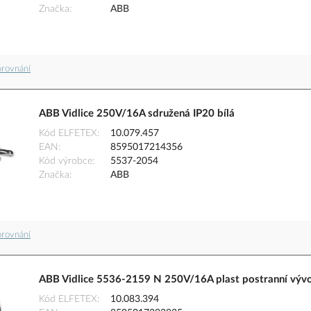
Značka
ABB
orovnání
ABB Vidlice 250V/16A sdružená IP20 bílá
Kód ELFETEX
10.079.457
EAN
8595017214356
Kód výrobce
5537-2054
Značka
ABB
orovnání
ABB Vidlice 5536-2159 N 250V/16A plast postranní vývo
Kód ELFETEX
10.083.394