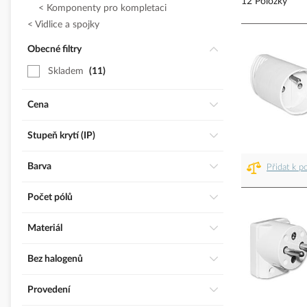
12 Položky
Komponenty pro kompletaci
Vidlice a spojky
Obecné filtry
Skladem
11
Cena
Stupeň krytí (IP)
Barva
Přidat k p
Počet pólů
Materiál
Bez halogenů
Provedení