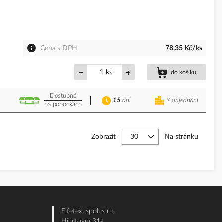
Cena s DPH
78,35 Kč/ks
ks
do košíku
Dostupné
15
dní
K objednání
na pobočkách
Zobrazit
Na stránku
Elfetex, spol. s r.o.
Hřbitovní 31a