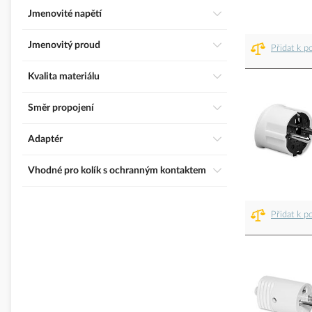
Jmenovité napětí
Jmenovitý proud
Přidat k p
Kvalita materiálu
Směr propojení
Adaptér
Vhodné pro kolík s ochranným kontaktem
Přidat k p