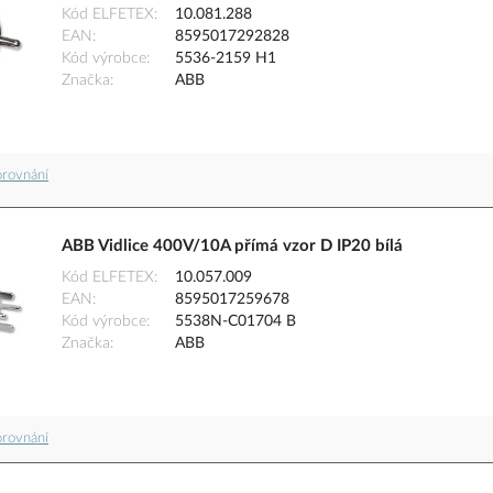
Kód ELFETEX
10.081.288
EAN
8595017292828
Kód výrobce
5536-2159 H1
Značka
ABB
orovnání
ABB Vidlice 400V/10A přímá vzor D IP20 bílá
Kód ELFETEX
10.057.009
EAN
8595017259678
Kód výrobce
5538N-C01704 B
Značka
ABB
orovnání