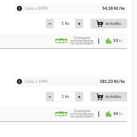
Cena s DPH
54,18 Kč/ks
ks
do košíku
Dostupné
53
ks
na pobočkách
Cena s DPH
181,23 Kč/ks
ks
do košíku
Dostupné
34
ks
na pobočkách