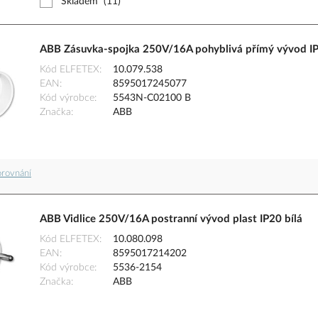
Skladem
(11)
ABB Zásuvka-spojka 250V/16A pohyblivá přímý vývod IP
Kód ELFETEX
10.079.538
EAN
8595017245077
Kód výrobce
5543N-C02100 B
Značka
ABB
orovnání
ABB Vidlice 250V/16A postranní vývod plast IP20 bílá
Kód ELFETEX
10.080.098
EAN
8595017214202
Kód výrobce
5536-2154
Značka
ABB