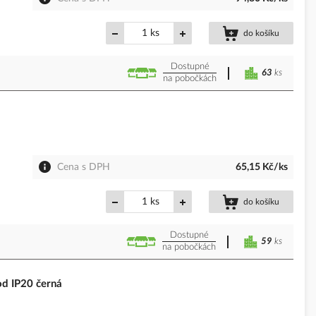
ks
do košíku
Dostupné
63
ks
na pobočkách
Cena s DPH
65,15 Kč/ks
ks
do košíku
Dostupné
59
ks
na pobočkách
d IP20 černá