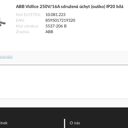
ABB Vidlice 250V/16A sdružená úchyt (ouško) IP20 bílá
Kód ELFETEX
10.081.223
EAN
8595017219320
Kód výrobce
5537-206 B
Značka
ABB
orovnání
ínek
O nás