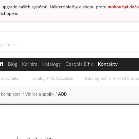
 upgrade našich systémů. Některé služby e-shopu proto
mohou být doča
ochopení.
ři
Blog
Kariéra
Katalogy
Časopis Elfík
Kontakty
tovoltaika
Katalog PROTEC.class
Katalog ochrany před blesk
 kompletaci
Vidlice a spojky
ABB