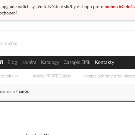
 upgrade našich systémů. Některé služby e-shopu proto
mohou být doča
ochopení.
ři
Blog
Kariéra
Katalogy
Časopis Elfík
Kontakty
tovoltaika
Katalog PROTEC.class
Katalog ochrany před blesk
stranné
Emos