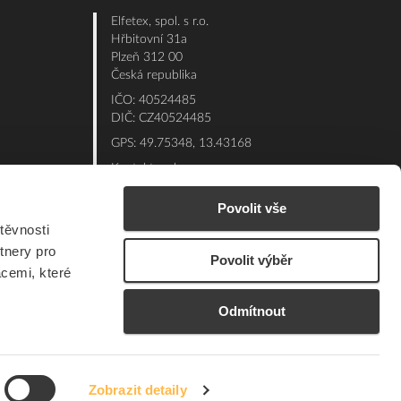
Elfetex, spol. s r.o.
Hřbitovní 31a
Plzeň 312 00
Česká republika
IČO: 40524485
DIČ: CZ40524485
GPS: 49.75348, 13.43168
Kontakt e-shop:
Po - Pá: 7:00 - 15:30
Povolit vše
Referent:
377 432 365
těvnosti
Technická podpora: 377 432 311
tnery pro
Povolit výběr
E-mail:
eshop@elfetex.cz
acemi, které
Odmítnout
Zobrazit detaily