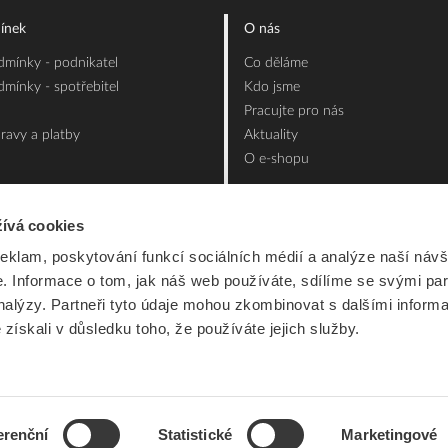
ínek
O nás
mínky - podnikatel
Co děláme
mínky - spotřebitel
Kdo jsme
Pracujte pro nás
ravy a platby
Aktuality
O e-shopu
ívá cookies
reklam, poskytování funkcí sociálních médií a analýze naší návš
 Informace o tom, jak náš web používáte, sdílíme se svými par
analýzy. Partneři tyto údaje mohou zkombinovat s dalšími inform
é získali v důsledku toho, že používáte jejich služby.
erenční
Statistické
Marketingové