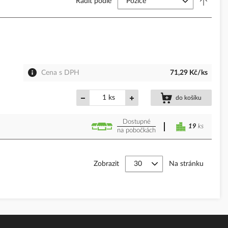
Řadit podle
Cena s DPH
71,29 Kč/ks
ks
do košíku
Dostupné
19
ks
na pobočkách
Zobrazit
Na stránku