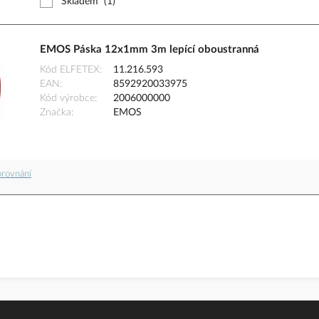
Skladem
(1)
EMOS Páska 12x1mm 3m lepící oboustranná
Kód ELFETEX
11.216.593
EAN
8592920033975
Kód výrobce
2006000000
Značka
EMOS
orovnání