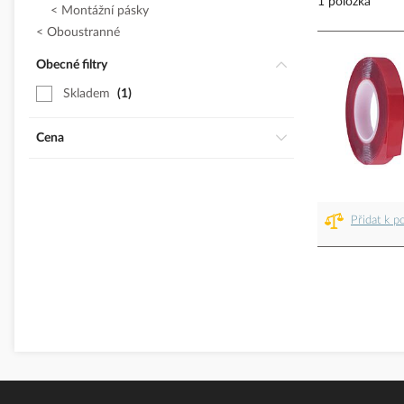
1 položka
Montážní pásky
Oboustranné
Obecné filtry
Skladem
1
Cena
Přidat k p