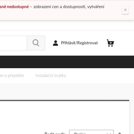
sně nedostupné
– zobrazení cen a dostupnosti, vytváření
×
Přihlásit/Registrovat
em a přepětím
Instalační trubky