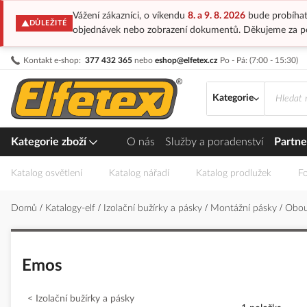
Vážení zákazníci, o víkendu
8. a 9. 8. 2026
bude probíhat
DŮLEŽITÉ
objednávek nebo zobrazení dokumentů. Děkujeme za p
Přejít
Kontakt e-shop:
377 432 365
nebo
eshop@elfetex.cz
Po - Pá: (7:00 - 15:30)
na
obsah
Kategorie
Kategorie zboží
O nás
Služby a poradenství
Partne
Katalog osvětlení
Katalog nářadí
Katalog prodlužek
Fo
Domů
Katalogy-elf
Izolační bužírky a pásky
Montážní pásky
Obou
Emos
Izolační bužírky a pásky