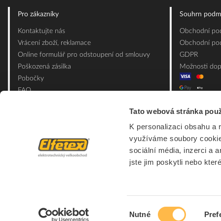
Pro zákazníky
Souhrn podm
Kontaktujte nás
Obchodní pod
Vrácení zboží, reklamace
Obchodní pod
Online formulář pro odstoupení od smlouvy
GDPR
Poškozená zásilka
Možnosti dop
Pobočky
FAQ
Slovník pojmů
Tato webová stránka použ
Mapa webu
K personalizaci obsahu a 
Ceník obalových materiálů
využíváme soubory cookie.
sociální média, inzerci a 
jste jim poskytli nebo kter
Výběr
Nutné
Pref
souhlasu