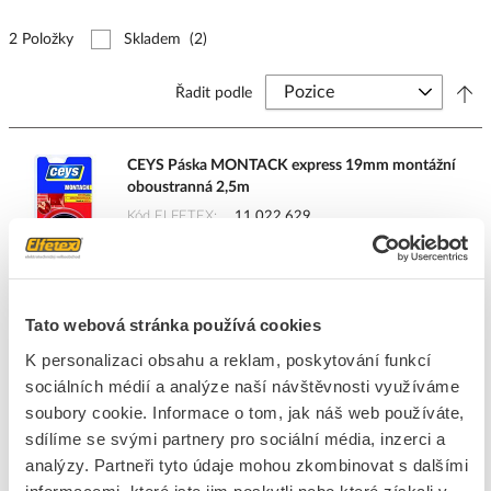
2 Položky
Skladem
(2)
Řadit podle
CEYS Páska MONTACK express 19mm montážní
oboustranná 2,5m
Kód ELFETEX
11.022.629
EAN
8411519772401
Kód výrobce
48507302
Značka
CEYS
Cena s DPH
161,92 Kč/ks
Tato webová stránka používá cookies
K personalizaci obsahu a reklam, poskytování funkcí
ks
do košíku
sociálních médií a analýze naší návštěvnosti využíváme
soubory cookie. Informace o tom, jak náš web používáte,
sdílíme se svými partnery pro sociální média, inzerci a
22
ks
analýzy. Partneři tyto údaje mohou zkombinovat s dalšími