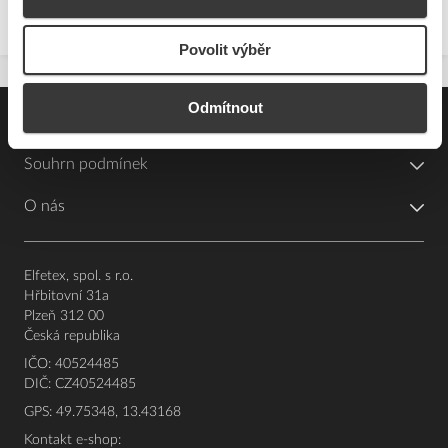
Povolit výběr
Odmítnout
Pro zákazníky
Souhrn podmínek
O nás
Elfetex, spol. s r.o.
Hřbitovní 31a
Plzeň 312 00
Česká republika
IČO: 40524485
DIČ: CZ40524485
GPS: 49.75348, 13.43168
Kontakt e-shop: