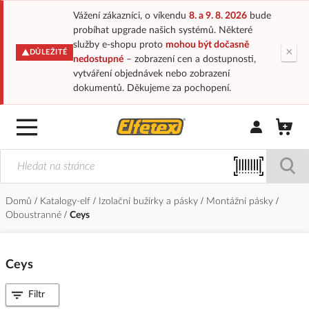
Vážení zákazníci, o víkendu
8. a 9. 8. 2026
bude
probíhat upgrade našich systémů. Některé
služby e-shopu proto
mohou být dočasně
×
DŮLEŽITÉ
nedostupné
– zobrazení cen a dostupnosti,
vytváření objednávek nebo zobrazení
dokumentů. Děkujeme za pochopení.
Přihlásit/Regi
Domů
Katalogy-elf
Izolační bužírky a pásky
Montážní pásky
Oboustranné
Ceys
Ceys
Filtr