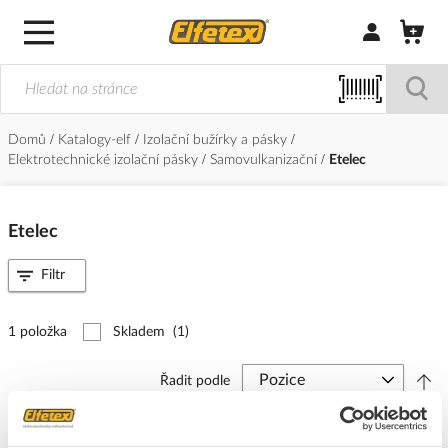
Přihlásit/Regi
Domů
Katalogy-elf
Izolační bužírky a pásky
Elektrotechnické izolační pásky
Samovulkanizační
Etelec
Etelec
Filtr
1 položka
Skladem
(1)
Řadit podle
ETELEC Páska izolační 19/9,1m samovulkanizační