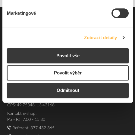
Marketingové
Pro zákazníky
Souhrn podmínek
Zobrazit detaily
O nás
Povolit vše
Elfetex, spol. s r.o.
Hřbitovní 31a
Povolit výběr
Plzeň 312 00
Česká republika
Odmítnout
IČO: 40524485
DIČ: CZ40524485
GPS: 49.75348, 13.43168
Kontakt e-shop:
Po - Pá: 7:00 - 15:30
Referent:
377 432 365