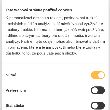
černá
Tato webová stránka používá cookies
Kód ELFETEX
11.116.606
EAN
8033501683498
K personalizaci obsahu a reklam, poskytování funkcí
Kód výrobce
1099081
sociálních médií a analýze naší návštěvnosti využíváme
Značka
ETELEC
soubory cookie. Informace o tom, jak náš web používáte,
Cena s DPH
215,51 Kč/ks
sdílíme se svými partnery pro sociální média, inzerci a
analýzy. Partneři tyto údaje mohou zkombinovat s dalšími
ks
do košíku
informacemi, které jste jim poskytli nebo které získali v
důsledku toho, že používáte jejich služby.
5
dní
25
ks
3
ks
Výběr
Přidat k porovnání
Nutné
souhlasu
Preferenční
Zobrazit
Statistické