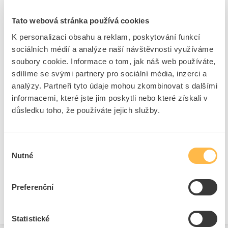
ELEKTRA
Tato webová stránka používá cookies
Kód ELFETEX
10.526.812
EAN
8595092110529
K personalizaci obsahu a reklam, poskytování funkcí
Kód výrobce
AP08
sociálních médií a analýze naší návštěvnosti využíváme
Značka
SOLIGHT
soubory cookie. Informace o tom, jak náš web používáte,
Cena s DPH
31,71 Kč/ks
sdílíme se svými partnery pro sociální média, inzerci a
analýzy. Partneři tyto údaje mohou zkombinovat s dalšími
ks
do košíku
informacemi, které jste jim poskytli nebo které získali v
důsledku toho, že používáte jejich služby.
88
ks
Výběr
Přidat k porovnání
Nutné
souhlasu
Preferenční
Zobrazit
Statistické