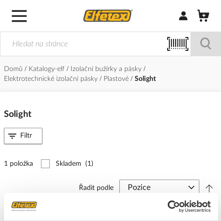
Přihlásit/Regi
Domů
Katalogy-elf
Izolační bužírky a pásky
Elektrotechnické izolační pásky
Plastové
Solight
Solight
Filtr
1 položka
Skladem
(1)
Řadit podle
SOLIGHT Páska izolační 50mm/10m PVC černá