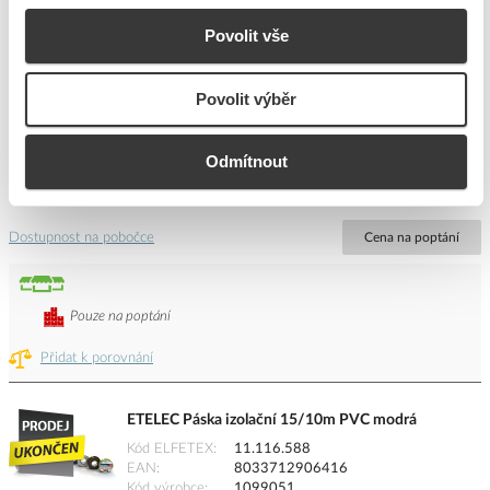
5
dní
56
ks
Pouze na poptání
Povolit vše
Přidat k porovnání
Povolit výběr
ETELEC Páska izolační 15/10m PVC červená
Kód ELFETEX
11.116.590
Odmítnout
EAN
8033712906430
Kód výrobce
1099053
Značka
ETELEC
Dostupnost na pobočce
Cena na poptání
Pouze na poptání
Přidat k porovnání
ETELEC Páska izolační 15/10m PVC modrá
Kód ELFETEX
11.116.588
EAN
8033712906416
Kód výrobce
1099051