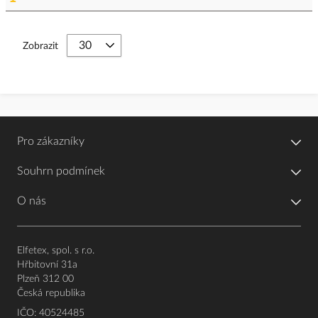
Zobrazit
Pro zákazníky
Souhrn podmínek
O nás
Elfetex, spol. s r.o.
Hřbitovní 31a
Plzeň 312 00
Česká republika
IČO: 40524485