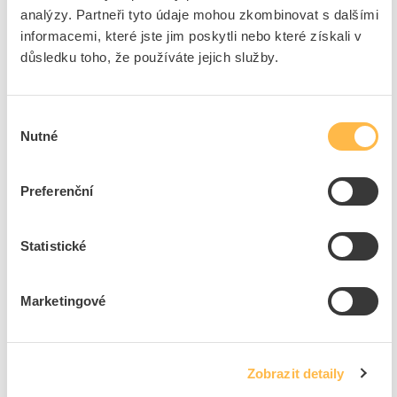
ETELEC Páska izolační 15/10m PVC bílá
analýzy. Partneři tyto údaje mohou zkombinovat s dalšími
Kód ELFETEX
11.116.594
informacemi, které jste jim poskytli nebo které získali v
EAN
8033712906447
důsledku toho, že používáte jejich služby.
Kód výrobce
1099057
Značka
ETELEC
Dostupnost na pobočce
Cena na poptání
Výběr
Nutné
souhlasu
Pouze na poptání
Preferenční
Přidat k porovnání
Statistické
ETELEC Páska izolační 15/10m PVC žlutá
Kód ELFETEX
11.116.592
EAN
8033712906485
Marketingové
Kód výrobce
1099055
Značka
ETELEC
Dostupnost na pobočce
Cena na poptání
Zobrazit detaily