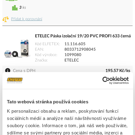
3
ks
Přidat k porovnání
ETELEC Páska izolační 19/20 PVC PROFI 633 černá
Kód ELFETEX
11.116.605
EAN
8033712908045
Kód výrobce
1099080
Značka
ETELEC
Cena s DPH
195,57 Kč/ks
ks
do košíku
Tato webová stránka používá cookies
5
dní
54
ks
K objednání
K personalizaci obsahu a reklam, poskytování funkcí
sociálních médií a analýze naší návštěvnosti využíváme
Přidat k porovnání
soubory cookie. Informace o tom, jak náš web používáte,
sdílíme se svými partnery pro sociální média, inzerci a