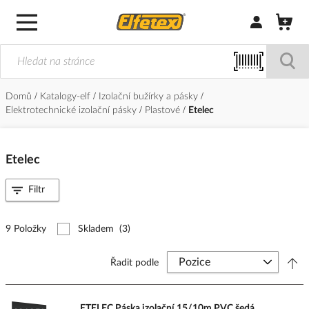
Přihlásit/Regi
Domů
Katalogy-elf
Izolační bužírky a pásky
Elektrotechnické izolační pásky
Plastové
Etelec
Etelec
Filtr
9 Položky
Skladem
(3)
Řadit podle
ETELEC Páska izolační 15/10m PVC šedá