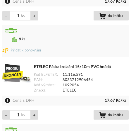
Cena s DPH
17,67 Kč/ks
ks
do košíku
8
ks
Přidat k porovnání
ETELEC Páska izolační 15/10m PVC hnědá
Kód ELFETEX
11.116.591
EAN
8033712906454
Kód výrobce
1099054
Značka
ETELEC
Cena s DPH
17,67 Kč/ks
ks
do košíku