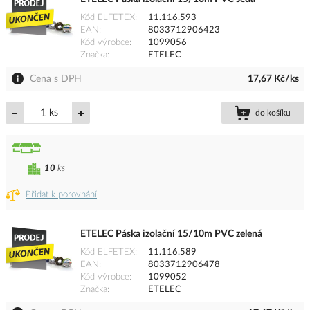
Kód ELFETEX
11.116.593
EAN
8033712906423
Kód výrobce
1099056
Značka
ETELEC
Cena s DPH
17,67 Kč/ks
ks
do košíku
10
ks
Přidat k porovnání
ETELEC Páska izolační 15/10m PVC zelená
Kód ELFETEX
11.116.589
EAN
8033712906478
Kód výrobce
1099052
Značka
ETELEC