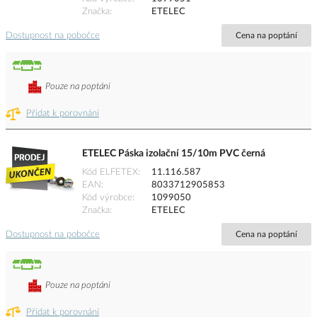
Značka
ETELEC
Dostupnost na pobočce
Cena na poptání
Pouze na poptání
Přidat k porovnání
ETELEC Páska izolační 15/10m PVC černá
Kód ELFETEX
11.116.587
EAN
8033712905853
Kód výrobce
1099050
Značka
ETELEC
Dostupnost na pobočce
Cena na poptání
Pouze na poptání
Přidat k porovnání