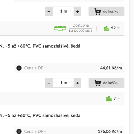
m
do košíku
Dostupné
99
m
na pobočkách
 –5 až +60°C, PVC samozhášivé, šedá
Cena s DPH
44,61 Kč/m
m
do košíku
3
m
 –5 až +60°C, PVC samozhášivé, šedá
Cena s DPH
176,06 Kč/m