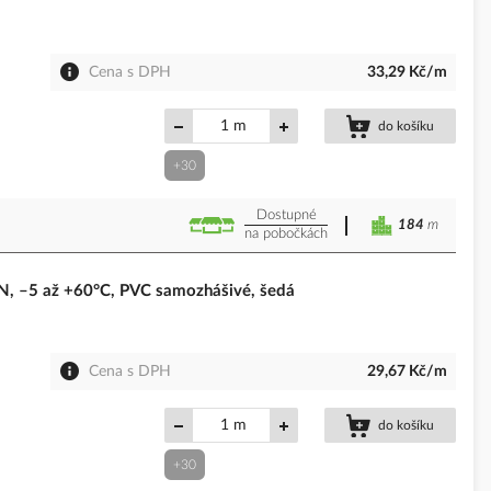
Cena s DPH
33,29 Kč/m
m
do košíku
+30
Dostupné
184
m
na pobočkách
 –5 až +60°C, PVC samozhášivé, šedá
Cena s DPH
29,67 Kč/m
m
do košíku
+30