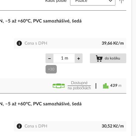
Řadit podle
 –5 až +60°C, PVC samozhášivé, šedá
Cena s DPH
39,66 Kč/m
m
do košíku
+30
Dostupné
439
m
na pobočkách
 –5 až +60°C, PVC samozhášivé, šedá
Cena s DPH
30,52 Kč/m