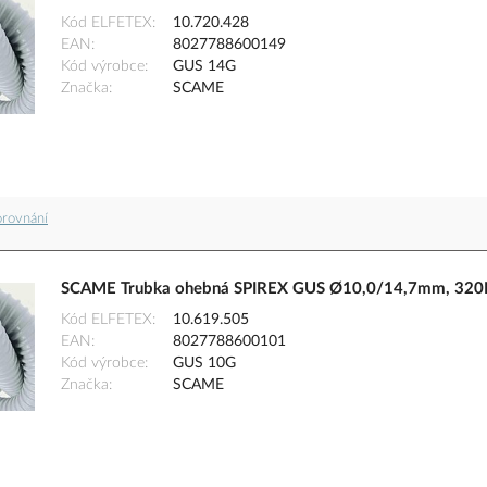
Kód ELFETEX
10.720.428
EAN
8027788600149
Kód výrobce
GUS 14G
Značka
SCAME
orovnání
SCAME Trubka ohebná SPIREX GUS Ø10,0/14,7mm, 320N,
Kód ELFETEX
10.619.505
EAN
8027788600101
Kód výrobce
GUS 10G
Značka
SCAME