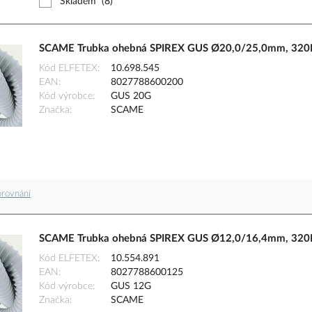
Skladem
(8)
SCAME Trubka ohebná SPIREX GUS Ø20,0/25,0mm, 320N,
Kód ELFETEX
10.698.545
EAN
8027788600200
Kód výrobce
GUS 20G
Značka
SCAME
orovnání
SCAME Trubka ohebná SPIREX GUS Ø12,0/16,4mm, 320N,
Kód ELFETEX
10.554.891
EAN
8027788600125
Kód výrobce
GUS 12G
Značka
SCAME