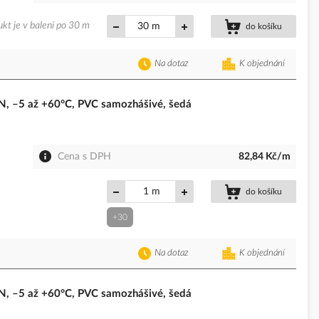
kt je v balení po 30 m
m
do košíku
Na dotaz
K objednání
 –5 až +60°C, PVC samozhášivé, šedá
Cena s DPH
82,84 Kč/m
m
do košíku
+30
Na dotaz
K objednání
 –5 až +60°C, PVC samozhášivé, šedá