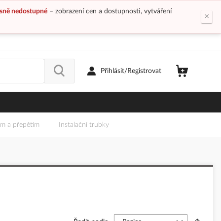
sně nedostupné
– zobrazení cen a dostupnosti, vytváření
×
Přihlásit/Registrovat
em a přepětím
Instalační trubky