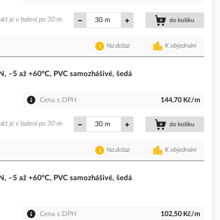
kt je v balení po 30 m
m
do košíku
Na dotaz
K objednání
 –5 až +60°C, PVC samozhášivé, šedá
Cena s DPH
144,70 Kč/m
kt je v balení po 30 m
m
do košíku
Na dotaz
K objednání
 –5 až +60°C, PVC samozhášivé, šedá
Cena s DPH
102,50 Kč/m