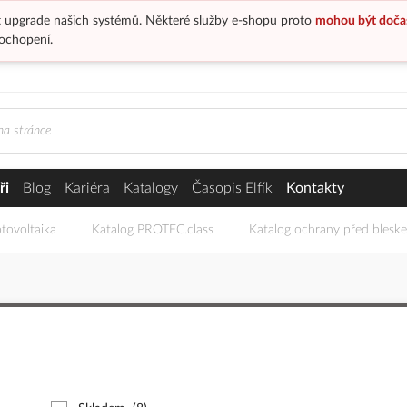
 upgrade našich systémů. Některé služby e-shopu proto
mohou být doča
ochopení.
ři
Blog
Kariéra
Katalogy
Časopis Elfík
Kontakty
tovoltaika
Katalog PROTEC.class
Katalog ochrany před blesk