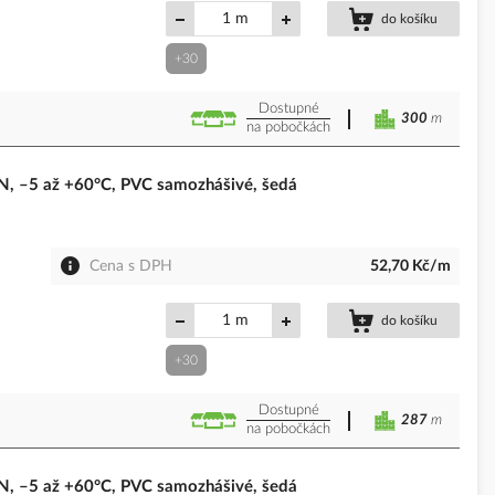
m
do košíku
+30
Dostupné
300
m
na pobočkách
 –5 až +60°C, PVC samozhášivé, šedá
Cena s DPH
52,70 Kč/m
m
do košíku
+30
Dostupné
287
m
na pobočkách
 –5 až +60°C, PVC samozhášivé, šedá