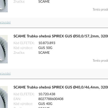
Značka
SCAME
Tento produ
orovnání
SCAME Trubka ohebná SPIREX GUS Ø50,0/57,2mm, 320N,
Kód ELFETEX
10.873.893
Kód výrobce
GUS 50G
Značka
SCAME
Tento produ
orovnání
SCAME Trubka ohebná SPIREX GUS Ø40,0/46,4mm, 320N,
Kód ELFETEX
10.720.438
EAN
8027788600408
Kód výrobce
GUS 40G