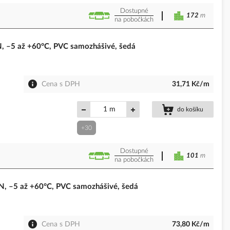
Dostupné
172
m
na pobočkách
 –5 až +60°C, PVC samozhášivé, šedá
Cena s DPH
31,71 Kč/m
m
do košíku
+30
Dostupné
101
m
na pobočkách
 –5 až +60°C, PVC samozhášivé, šedá
Cena s DPH
73,80 Kč/m