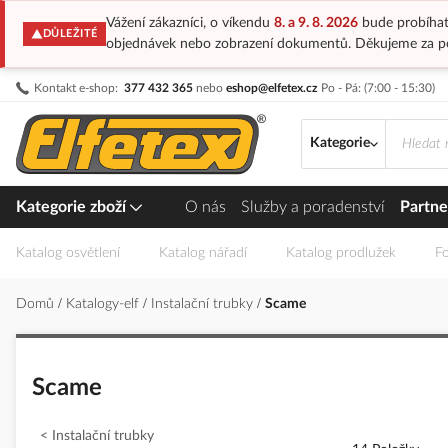
Vážení zákazníci, o víkendu
8. a 9. 8. 2026
bude probíhat
DŮLEŽITÉ
objednávek nebo zobrazení dokumentů. Děkujeme za p
Přejít
Kontakt e-shop:
377 432 365
nebo
eshop@elfetex.cz
Po - Pá: (7:00 - 15:30)
na
obsah
Kategorie
Kategorie zboží
O nás
Služby a poradenství
Partne
Katalog osvětlení
Katalog nářadí
Katalog prodlužek
Fo
Domů
Katalogy-elf
Instalační trubky
Scame
Scame
Instalační trubky