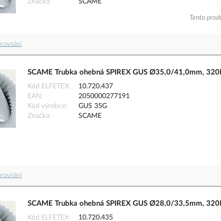
Značka
SCAME
Tento produ
orovnání
SCAME Trubka ohebná SPIREX GUS Ø35,0/41,0mm, 320N,
Kód ELFETEX
10.720.437
EAN
2050000277191
Kód výrobce
GUS 35G
Značka
SCAME
orovnání
SCAME Trubka ohebná SPIREX GUS Ø28,0/33,5mm, 320N,
Kód ELFETEX
10.720.435