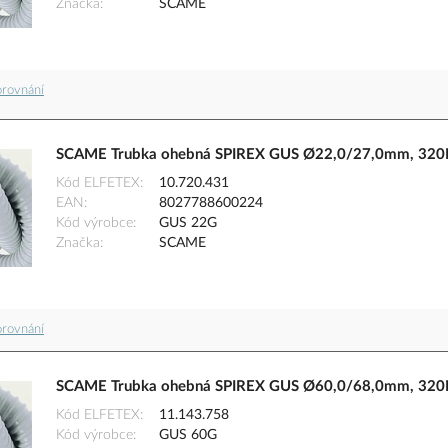
Značka
SCAME
orovnání
SCAME Trubka ohebná SPIREX GUS Ø22,0/27,0mm, 320N,
Kód ELFETEX
10.720.431
EAN
8027788600224
Kód výrobce
GUS 22G
Značka
SCAME
orovnání
SCAME Trubka ohebná SPIREX GUS Ø60,0/68,0mm, 320N,
Kód ELFETEX
11.143.758
Kód výrobce
GUS 60G