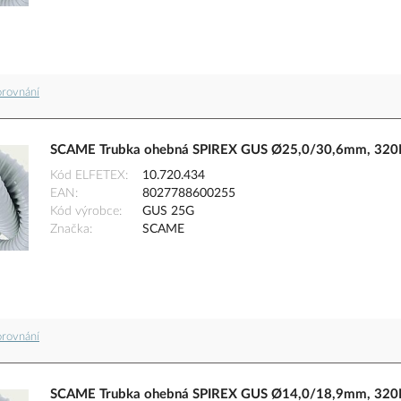
orovnání
SCAME Trubka ohebná SPIREX GUS Ø25,0/30,6mm, 320N,
Kód ELFETEX
10.720.434
EAN
8027788600255
Kód výrobce
GUS 25G
Značka
SCAME
orovnání
SCAME Trubka ohebná SPIREX GUS Ø14,0/18,9mm, 320N,