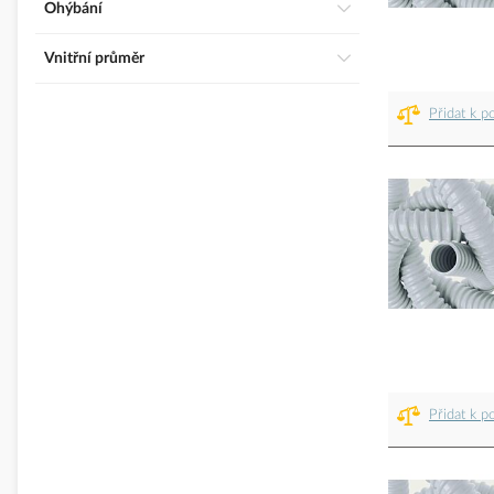
Ohýbání
Vnitřní průměr
Přidat k p
Přidat k p