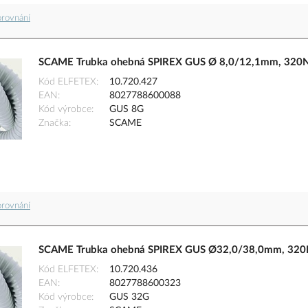
orovnání
SCAME Trubka ohebná SPIREX GUS Ø 8,0/12,1mm, 320N,
Kód ELFETEX
10.720.427
EAN
8027788600088
Kód výrobce
GUS 8G
Značka
SCAME
orovnání
SCAME Trubka ohebná SPIREX GUS Ø32,0/38,0mm, 320N,
Kód ELFETEX
10.720.436
EAN
8027788600323
Kód výrobce
GUS 32G