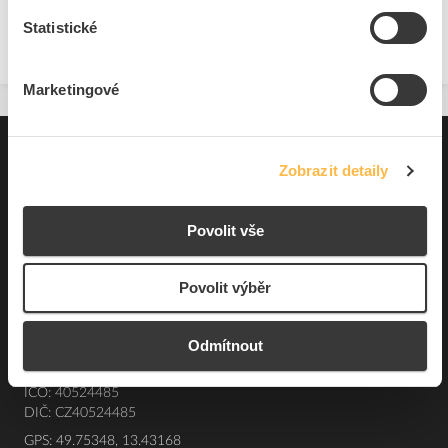
Zobrazit
Statistické
Marketingové
Pro zákazníky
Zobrazit detaily
Souhrn podmínek
Povolit vše
O nás
Povolit výběr
Elfetex, spol. s r.o.
Hřbitovní 31a
Odmítnout
Plzeň 312 00
Česká republika
IČO: 40524485
DIČ: CZ40524485
GPS: 49.75348, 13.43168