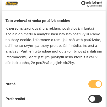
1 položka
Skladem
(1)
Tato webová stránka používá cookies
Řadit podle
K personalizaci obsahu a reklam, poskytování funkcí
sociálních médií a analýze naší návštěvnosti využíváme
GOODWE Měnič 10KN-ET 3f 10kW
soubory cookie. Informace o tom, jak náš web používáte,
Kód ELFETEX
11.625.493
sdílíme se svými partnery pro sociální média, inzerci a
Kód výrobce
GW10KN-ET
analýzy. Partneři tyto údaje mohou zkombinovat s dalšími
Značka
GOODWE
informacemi, které jste jim poskytli nebo které získali v
Cena s DPH
36 230,21 Kč/ks
důsledku toho, že používáte jejich služby.
ks
do košíku
Výběr
Nutné
souhlasu
1
ks
Přidat k porovnání
Preferenční