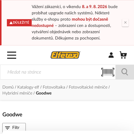
Vážení zákazníci, o víkendu
8. a 9. 8. 2026
bude
probíhat upgrade našich systémů. Některé
služby e-shopu proto
mohou být dočasně
×
DŮLEŽITÉ
nedostupné
– zobrazení cen a dostupnosti,
vytváření objednávek nebo zobrazení
dokumentů. Děkujeme za pochopení.
Přihlásit/Regi
Domů
Katalogy-elf
Fotovoltaika
Fotovoltaické měniče
Hybridní měniče
Goodwe
Goodwe
Filtr